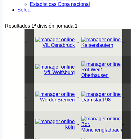
Estadísticas Copa nacional
Selec.
Resultados 1ª división, jornada 1
-
-
-
VfL Osnabrück
Kaiserslautern
-
-
Rot-Weiß
-
VfL Wolfsburg
Oberhausen
-
-
-
Werder Bremen
Darmstadt 98
-
-
Bor.
-
Köln
Mönchengladbach