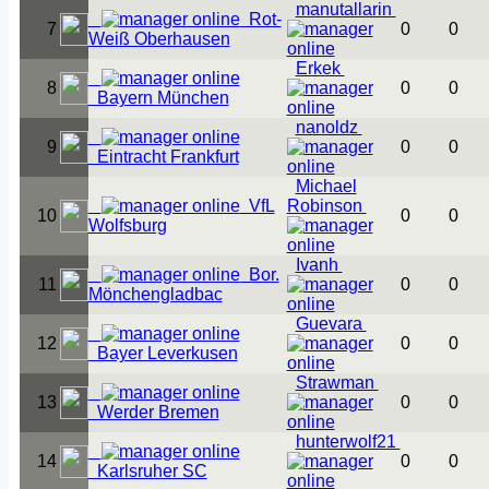
manutallarin
Rot-
7
0
0
Weiß Oberhausen
Erkek
8
0
0
Bayern München
nanoldz
9
0
0
Eintracht Frankfurt
Michael
VfL
Robinson
10
0
0
Wolfsburg
Ivanh
Bor.
11
0
0
Mönchengladbac
Guevara
12
0
0
Bayer Leverkusen
Strawman
13
0
0
Werder Bremen
hunterwolf21
14
0
0
Karlsruher SC