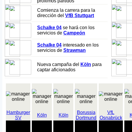
próximos partidos
Comienza la carrera para la
dirección del
VfB Stuttgart
Schalke 04
se hará con los
servicios de
Campeón
Schalke 04
interesado en los
servicios de
Strawman
Nueva campaña del
Köln
para
captar aficionados
Hamburger
Borussia
VfL
Köln
Köln
SV
Dortmund
Osnabrück
2
3
3
14
9 partidos
37 partidos
par
partidos
partidos
partidos