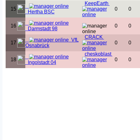
KeepEarth
15
0
0
Hertha BSC
16
0
0
Darmstadt 98
CRACK
VfL
17
0
0
Osnabrück
cheskoblast
18
0
0
Ingolstadt 04