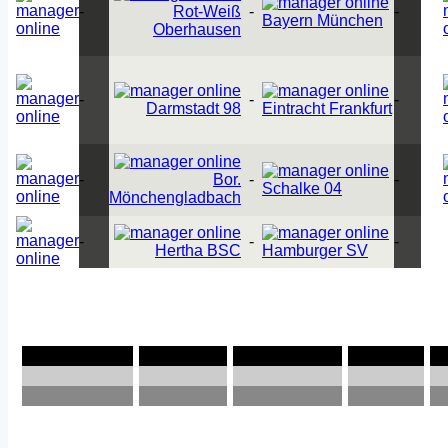
-
Rot-Weiß
-
-
Bayern München
Oberhausen
-
-
-
Darmstadt 98
Eintracht Frankfurt
-
Bor.
-
-
Schalke 04
Mönchengladbach
-
-
-
Hertha BSC
Hamburger SV
Goleador
Portero
Valorado
Pases