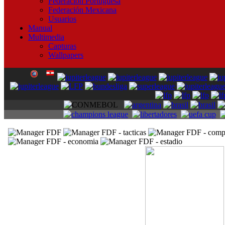
Federación Portuguesa
Federación Mexicana
Usuarios
Manual
Multimedia
Capturas
Wallpapers