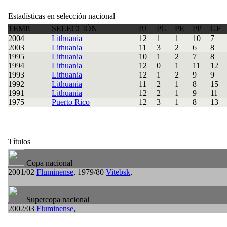
Estadísticas en selección nacional
TEMP.
SELECCIÓN
PJ
PG
PE
PP
GF
2004
Lithuania
12
1
1
10
7
2003
Lithuania
11
3
2
6
8
1995
Lithuania
10
1
2
7
8
1994
Lithuania
12
0
1
11
12
1993
Lithuania
12
1
2
9
9
1992
Lithuania
11
2
1
8
15
1991
Lithuania
12
2
1
9
11
1975
Puerto Rico
12
3
1
8
13
Títulos
Copa nacional
2001/02
Fluminense
, 1979/80
Vitebsk
,
Supercopa nacional
2002/03
Fluminense
,