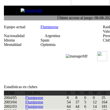
niclaus89
Último acceso al juego: 08-08-2
Equipo actual
Fluminense
Ran
Val
Nacionalidad
Argentina
Pres
Idioma
Spain
Club
Mentalidad
Optimista
Estadísticas en clubes
TEMP.
EQUIPO
PJ
PG
PE
PP
GF
2004/05
Fluminense
8
8
0
0
35
2003/04
Fluminense
54
37
5
12
164
2002/03
Fluminense
64
44
6
14
181