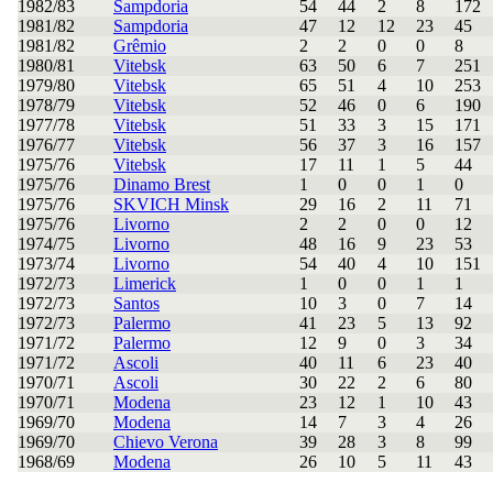
1982/83
Sampdoria
54
44
2
8
172
1981/82
Sampdoria
47
12
12
23
45
1981/82
Grêmio
2
2
0
0
8
1980/81
Vitebsk
63
50
6
7
251
1979/80
Vitebsk
65
51
4
10
253
1978/79
Vitebsk
52
46
0
6
190
1977/78
Vitebsk
51
33
3
15
171
1976/77
Vitebsk
56
37
3
16
157
1975/76
Vitebsk
17
11
1
5
44
1975/76
Dinamo Brest
1
0
0
1
0
1975/76
SKVICH Minsk
29
16
2
11
71
1975/76
Livorno
2
2
0
0
12
1974/75
Livorno
48
16
9
23
53
1973/74
Livorno
54
40
4
10
151
1972/73
Limerick
1
0
0
1
1
1972/73
Santos
10
3
0
7
14
1972/73
Palermo
41
23
5
13
92
1971/72
Palermo
12
9
0
3
34
1971/72
Ascoli
40
11
6
23
40
1970/71
Ascoli
30
22
2
6
80
1970/71
Modena
23
12
1
10
43
1969/70
Modena
14
7
3
4
26
1969/70
Chievo Verona
39
28
3
8
99
1968/69
Modena
26
10
5
11
43