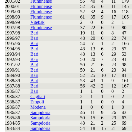
2001/02
Fluminense
55
40
4
11
179
2000/01
Fluminense
52
35
6
11
145
1999/00
Fluminense
52
32
4
16
118
1998/99
Fluminense
61
35
9
17
105
1998/99
Vitebsk
2
0
0
2
1
1997/98
Fluminense
37
22
6
9
80
1997/98
Bari
19
11
0
8
47
1996/97
Bari
48
20
6
22
74
1995/96
Bari
54
51
1
2
166
1994/95
Bari
48
13
6
29
57
1993/94
Bari
48
13
6
29
53
1992/93
Bari
50
20
7
23
91
1991/92
Bari
50
21
6
23
98
1990/91
Bari
50
21
6
23
94
1989/90
Bari
52
25
10
17
81
1988/89
Bari
53
43
1
9
161
1987/88
Bari
56
42
2
12
167
1986/87
Bari
1
1
0
0
2
1986/87
Cagliari
2
1
1
0
2
1986/87
Empoli
1
1
0
0
4
1986/87
Modena
1
0
0
1
0
1986/87
Sampdoria
46
11
9
26
43
1985/86
Sampdoria
50
15
6
29
63
1984/85
Sampdoria
48
21
2
25
69
1983/84
Sampdoria
54
18
15
21
69