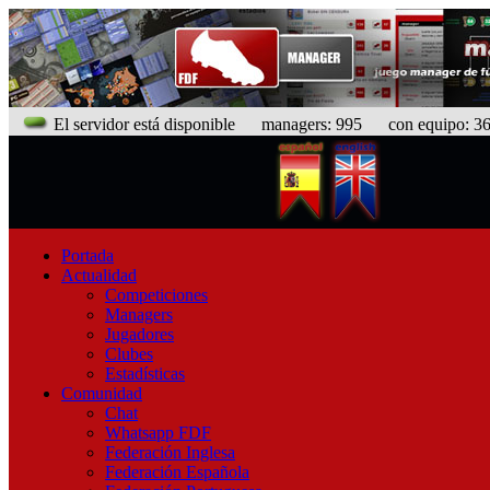
El servidor está disponible
managers: 995 con equipo: 368
Portada
Actualidad
Competiciones
Managers
Jugadores
Clubes
Estadísticas
Comunidad
Chat
Whatsapp FDF
Federación Inglesa
Federación Española