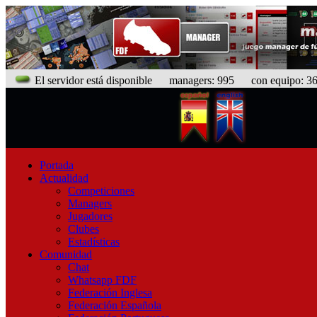
El servidor está disponible
managers: 995 con equipo: 367
Portada
Actualidad
Competiciones
Managers
Jugadores
Clubes
Estadísticas
Comunidad
Chat
Whatsapp FDF
Federación Inglesa
Federación Española