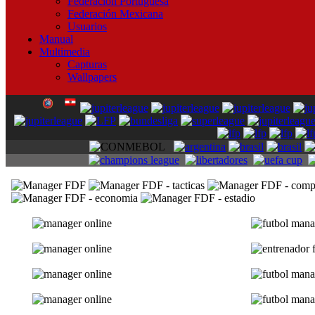
Federación Portuguesa
Federación Mexicana
Usuarios
Manual
Multimedia
Capturas
Wallpapers