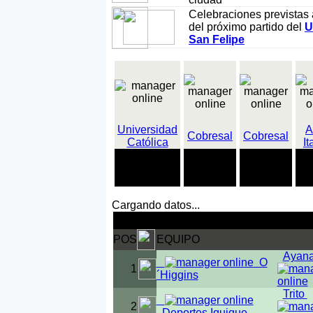
Celebraciones previstas 
del próximo partido del
U
San Felipe
Universidad
A
Cobresal
Cobresal
Católica
It
13
13
11
11 partidos
partidos
partidos
par
ganados
perdidos
sin ganar
sin
Cargando datos...
Clasificación 1ª división
POS
EQUIPO
Ayana
O
1
´Higgins
Trito
2
Deportes Iquique