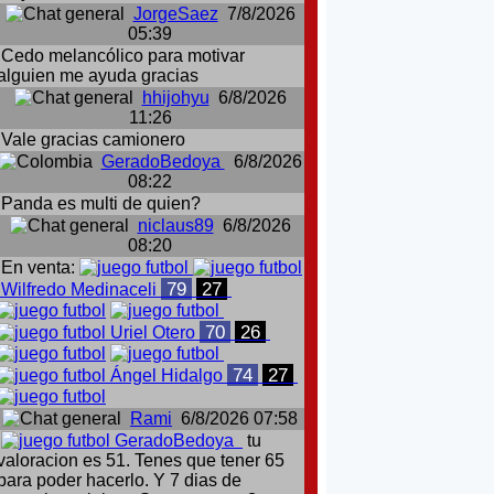
JorgeSaez
7/8/2026
05:39
Cedo melancólico para motivar
alguien me ayuda gracias
hhijohyu
6/8/2026
11:26
Vale gracias camionero
GeradoBedoya
6/8/2026
08:22
Panda es multi de quien?
niclaus89
6/8/2026
08:20
En venta:
79
27
Wilfredo Medinaceli
70
26
Uriel Otero
74
27
Ángel Hidalgo
Rami
6/8/2026 07:58
GeradoBedoya
tu
valoracion es 51. Tenes que tener 65
para poder hacerlo. Y 7 dias de