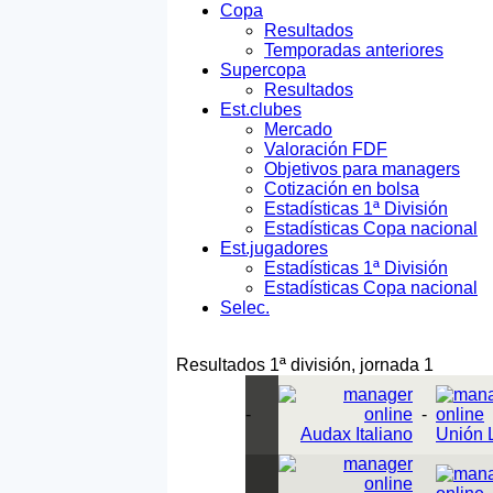
Copa
Resultados
Temporadas anteriores
Supercopa
Resultados
Est.clubes
Mercado
Valoración FDF
Objetivos para managers
Cotización en bolsa
Estadísticas 1ª División
Estadísticas Copa nacional
Est.jugadores
Estadísticas 1ª División
Estadísticas Copa nacional
Selec.
Resultados 1ª división, jornada 1
-
-
Audax Italiano
Unión 