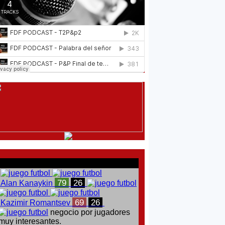
comentarios del chat
79
26
Alan Kanaykin
69
26
Kazimir Romantsev
negocio por jugadores
muy interesantes.