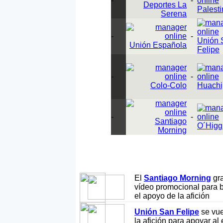
-
-
Deportes La
Palest
Serena
-
-
Unión 
Unión Española
Felipe
-
-
Colo-Colo
Huachi
-
-
Santiago
O´Higg
Morning
El
Santiago Morning
gr
vídeo promocional para 
el apoyo de la afición
Unión San Felipe
se vue
la afición para apoyar al