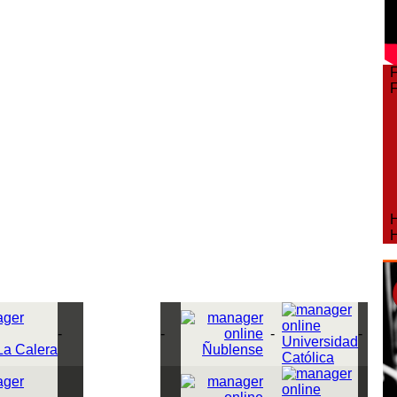
Fe
Fe
Ho
Ho
-
-
-
-
Universidad
La Calera
Ñublense
Católica