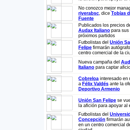
No conozco mejor mana
riverabsc
, dice
Tobías d
Fuente
Publicados los precios d
Audax Italiano
para sus
próximos partidos
Futbolistas del
Unión S
Felipe
firmarán autógraf
centro comercial de la c
Nueva campaña del
Aud
Italiano
para captar afic
Cobreloa
interesado en 
a
Félix Valdés
ante la of
Deportivo Armenio
Unión San Felipe
se vue
la afición para apoyar al
Futbolistas del
Universi
Concepción
firmarán au
en un centro comercial d
ciudad