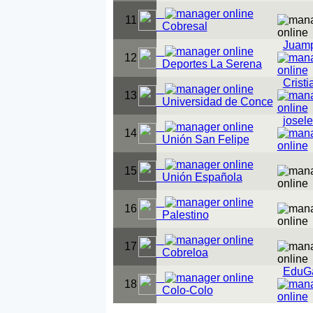
11
Cobresal
Juam
12
Deportes La Serena
Cris
13
Universidad de Conce
josel
14
Unión San Felipe
15
Unión Española
16
Palestino
17
Cobreloa
EduG
18
Colo-Colo