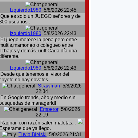
Izquierdo1980
5/8/2026 22:45
Que es solo un JUEGO señores y de
300 usuarios..
Izquierdo1980
5/8/2026 22:43
El juego merece la pena pero entre
multis,mamoneo o colegueo entre
fichajes y demás..uuff.Cada día una
diferente..
Izquierdo1980
5/8/2026 22:43
Desde que tenemos el visor del
coyote no hay novatos
Strawman
5/8/2026
22:34
En Google trends, año y medio sin
búsquedas de managerfdf
Emperor
5/8/2026
22:19
Ragnar, con razón salen maletas...
.
Esperame que ya llego.
Tuvia Bielski
5/8/2026 21:31