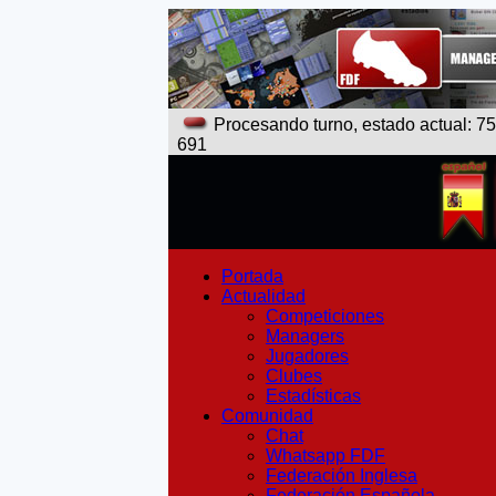
Procesando turno, estado actual: 7
691
Portada
Actualidad
Competiciones
Managers
Jugadores
Clubes
Estadísticas
Comunidad
Chat
Whatsapp FDF
Federación Inglesa
Federación Española