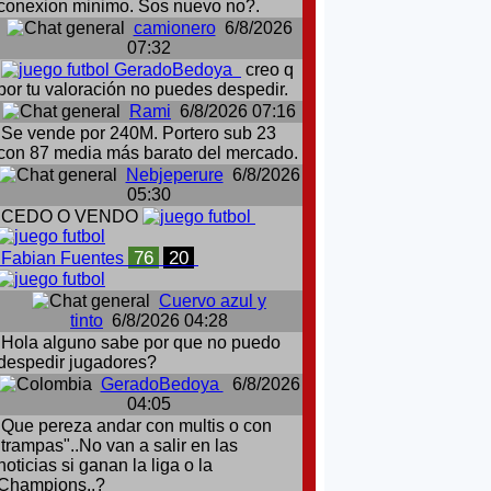
conexion minimo. Sos nuevo no?.
camionero
6/8/2026
07:32
GeradoBedoya
creo q
por tu valoración no puedes despedir.
Rami
6/8/2026 07:16
Se vende por 240M. Portero sub 23
con 87 media más barato del mercado.
Nebjeperure
6/8/2026
05:30
CEDO O VENDO
76
20
Fabian Fuentes
Cuervo azul y
tinto
6/8/2026 04:28
Hola alguno sabe por que no puedo
despedir jugadores?
GeradoBedoya
6/8/2026
04:05
Que pereza andar con multis o con
:trampas"..No van a salir en las
noticias si ganan la liga o la
Champions..?