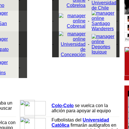
-
-
-
-
Universidad
ino
Cobreloa
de Chile
-
-
-
-
San
Santiago
Cobresal
Wanderers
-
-
Universidad
-
-
Deportes
pato
de
Iquique
Concepción
-
ins
aba un
Colo-Colo
se vuelca con la
buscar
afición para apoyar al equipo
Futbolistas del
Universidad
lca con
Católica
firmarán autógrafos en
 equipo