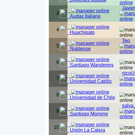
Javie
3
Audax Italiano
4
Huachipato
Teo
5
Ñublense
6
Santiago Wanderers
nico
7
Universidad Católic
8
Universidad de Chile
salva
9
Santiago Morning
10
Unión La Calera