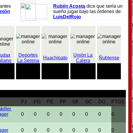
antes
Rubén Acosta
dice que sería un
nión
sueño jugar bajo las órdenes de
LuisDelRojo
udax
Deportes
Unión La
Huachipato
Ñublense
aliano
La Serena
Calera
15 partidos
1 partido sin
58 partidos
3 partidos
tidos
marcando
marcar
encajando
imbatidos
 perder
PJ
PG
PE
PP
GF
GC
DG
PTOS
killer
0
0
0
0
0
0
0
0
0
0
0
0
0
0
0
0