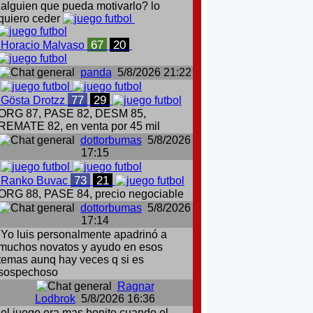
alguien que pueda motivarlo? lo
quiero ceder
67
20
Horacio Malvaso
panda
5/8/2026 21:22
77
29
Gösta Drotzz
ORG 87, PASE 82, DESM 85,
REMATE 82, en venta por 45 mil
dottorbumas
5/8/2026
17:15
73
21
Ranko Buvac
ORG 88, PASE 84, precio negociable
dottorbumas
5/8/2026
17:14
Yo luis personalmente apadrinó a
muchos novatos y ayudo en esos
temas aunq hay veces q si es
sospechoso
Ragnar
Lodbrok
5/8/2026 16:36
el juego era mas bonito cuando el