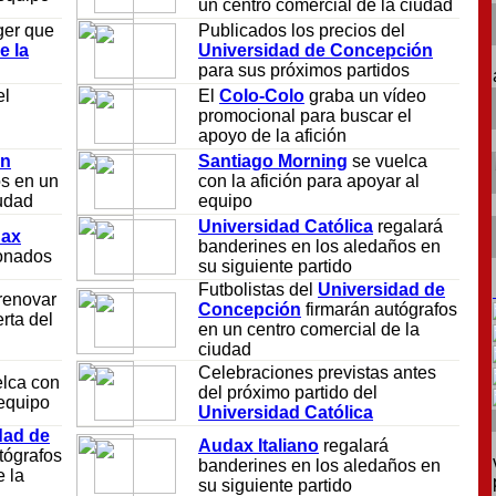
un centro comercial de la ciudad
ger que
Publicados los precios del
e la
Universidad de Concepción
para sus próximos partidos
el
El
Colo-Colo
graba un vídeo
promocional para buscar el
apoyo de la afición
an
Santiago Morning
se vuelca
os en un
con la afición para apoyar al
iudad
equipo
Universidad Católica
regalará
ax
banderines en los aledaños en
ionados
su siguiente partido
Futbolistas del
Universidad de
renovar
Concepción
firmarán autógrafos
erta del
en un centro comercial de la
ciudad
Celebraciones previstas antes
lca con
del próximo partido del
 equipo
Universidad Católica
dad de
Audax Italiano
regalará
tógrafos
banderines en los aledaños en
e la
su siguiente partido