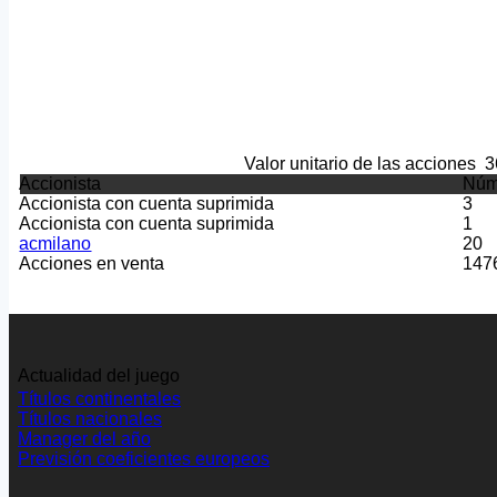
Valor unitario de las acciones
3
Accionista
Núm
Accionista con cuenta suprimida
3
Accionista con cuenta suprimida
1
acmilano
20
Acciones en venta
147
Actualidad del juego
Títulos continentales
Títulos nacionales
Manager del año
Previsión coeficientes europeos