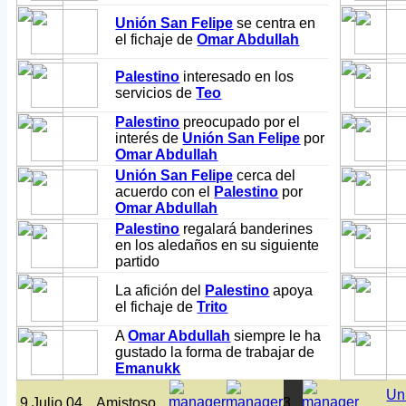
Unión San Felipe
se centra en
el fichaje de
Omar Abdullah
Palestino
interesado en los
servicios de
Teo
Palestino
preocupado por el
interés de
Unión San Felipe
por
Omar Abdullah
Unión San Felipe
cerca del
acuerdo con el
Palestino
por
Omar Abdullah
Palestino
regalará banderines
en los aledaños en su siguiente
partido
La afición del
Palestino
apoya
el fichaje de
Trito
A
Omar Abdullah
siempre le ha
gustado la forma de trabajar de
Emanukk
Un
9 Julio 04
Amistoso
3