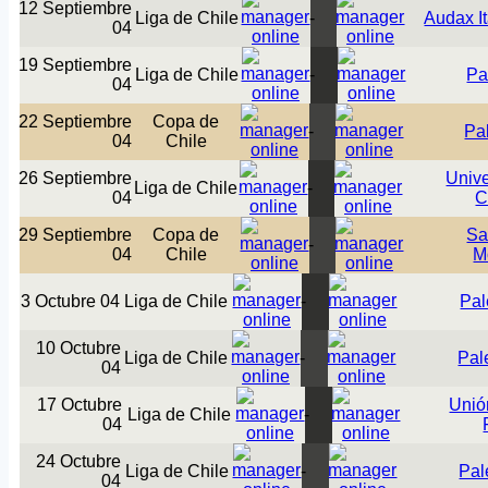
12 Septiembre
Liga de Chile
-
Audax It
04
19 Septiembre
Liga de Chile
-
Pa
04
22 Septiembre
Copa de
-
Pa
04
Chile
26 Septiembre
Univ
Liga de Chile
-
04
C
29 Septiembre
Copa de
Sa
-
04
Chile
M
3 Octubre 04
Liga de Chile
-
Pal
10 Octubre
Liga de Chile
-
Pal
04
17 Octubre
Unió
Liga de Chile
-
04
24 Octubre
Liga de Chile
-
Pal
04