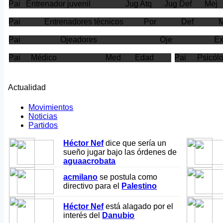
Pai
Entrenador juvenil
Jug Atq
Jug Def
Mej
Pai
Entrenadores técnicos
Por
Def
Pai
Ojeadores
Oje
E
Pai
Médico
Med
Edad
Pai
Psicól
Actualidad
Movimientos
Noticias
Partidos
Héctor Nef
dice que sería un
sueño jugar bajo las órdenes de
aguaacrobata
acmilano
se postula como
directivo para el
Palestino
Héctor Nef
está alagado por el
interés del
Danubio