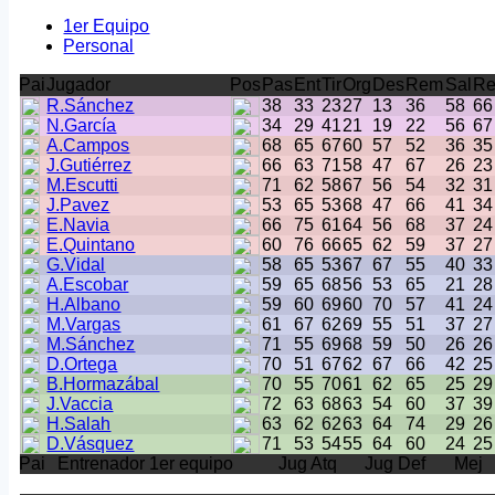
1er Equipo
Personal
Pai
Jugador
Pos
Pas
Ent
Tir
Org
Des
Rem
Sal
Re
R.Sánchez
38
33
23
27
13
36
58
66
N.García
34
29
41
21
19
22
56
67
A.Campos
68
65
67
60
57
52
36
35
J.Gutiérrez
66
63
71
58
47
67
26
23
M.Escutti
71
62
58
67
56
54
32
31
J.Pavez
53
65
53
68
47
66
41
34
E.Navia
66
75
61
64
56
68
37
24
E.Quintano
60
76
66
65
62
59
37
27
G.Vidal
58
65
53
67
67
55
40
33
A.Escobar
59
65
68
56
53
65
21
28
H.Albano
59
60
69
60
70
57
41
24
M.Vargas
61
67
62
69
55
51
37
27
M.Sánchez
71
55
69
68
59
50
26
26
D.Ortega
70
51
67
62
67
66
42
25
B.Hormazábal
70
55
70
61
62
65
25
29
J.Vaccia
72
63
68
63
54
60
37
39
H.Salah
63
62
62
63
64
74
29
26
D.Vásquez
71
53
54
55
64
60
24
25
Pai
Entrenador 1er equipo
Jug Atq
Jug Def
Mej