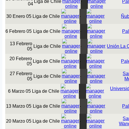
Liga de Chile
-
Pal
04
30 Enero 05
Liga de Chile
-
Ñub
6 Febrero 05
Liga de Chile
-
Pal
13 Febrero
Liga de Chile
-
Unión La 
05
20 Febrero
Liga de Chile
-
Pal
05
27 Febrero
Sa
Liga de Chile
-
05
M
Universi
6 Marzo 05
Liga de Chile
-
13 Marzo 05
Liga de Chile
-
Pal
Sa
20 Marzo 05
Liga de Chile
-
Wand