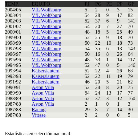
TEMP.
EQUIPO
PJ
PG
PE
PP
GF
2004/05
VfL Wolfsburg
5
2
0
3
15
2003/04
VfL Wolfsburg
54
28
9
17
82
2002/03
VfL Wolfsburg
52
37
6
9
141
2001/02
VfL Wolfsburg
54
20
7
27
70
2000/01
VfL Wolfsburg
48
18
5
25
49
1999/00
VfL Wolfsburg
52
25
9
18
70
1998/99
VfL Wolfsburg
50
22
10
18
73
1997/98
VfL Wolfsburg
54
35
6
13
143
1996/97
VfL Wolfsburg
50
16
8
26
64
1995/96
VfL Wolfsburg
48
33
1
14
117
1994/95
VfL Wolfsburg
52
47
0
5
146
1993/94
Kaiserslautern
52
22
4
26
68
1992/93
Kaiserslautern
52
22
11
19
79
1991/92
Kaiserslautern
46
20
5
21
62
1990/91
Aston Villa
52
24
8
20
75
1989/90
Aston Villa
54
24
13
17
77
1988/89
Aston Villa
52
37
3
12
160
1987/88
Aston Villa
2
1
0
1
3
1987/88
Racing
29
8
7
14
30
1987/88
Vitesse
2
2
0
0
5
Estadísticas en selección nacional