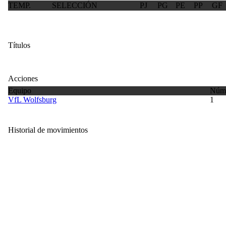
TEMP.
SELECCIÓN
PJ
PG
PE
PP
GF
Títulos
Acciones
Equipo
Núme
VfL Wolfsburg
1
Historial de movimientos