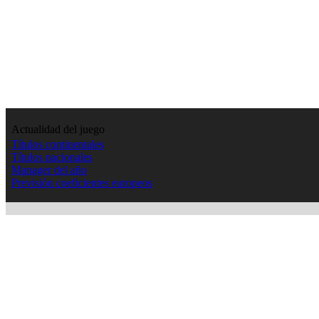
Actualidad del juego
Títulos continentales
Títulos nacionales
Manager del año
Previsión coeficientes europeos