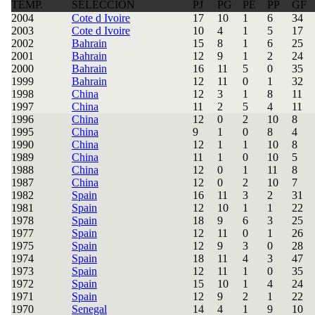
TEMP.
SELECCIÓN
PJ
PG
PE
PP
GF
2004
Cote d Ivoire
17
10
1
6
34
2003
Cote d Ivoire
10
4
1
5
17
2002
Bahrain
15
8
1
6
25
2001
Bahrain
12
9
1
2
24
2000
Bahrain
16
11
5
0
35
1999
Bahrain
12
11
0
1
32
1998
China
12
3
1
8
11
1997
China
11
2
5
4
11
1996
China
12
0
2
10
8
1995
China
9
1
0
8
4
1990
China
12
1
1
10
8
1989
China
11
1
0
10
5
1988
China
12
0
1
11
8
1987
China
12
0
2
10
7
1982
Spain
16
11
3
2
31
1981
Spain
12
10
1
1
22
1978
Spain
18
9
6
3
25
1977
Spain
12
11
0
1
26
1975
Spain
12
9
3
0
28
1974
Spain
18
11
4
3
47
1973
Spain
12
11
1
0
35
1972
Spain
15
10
1
4
24
1971
Spain
12
9
2
1
22
1970
Senegal
14
4
1
9
10