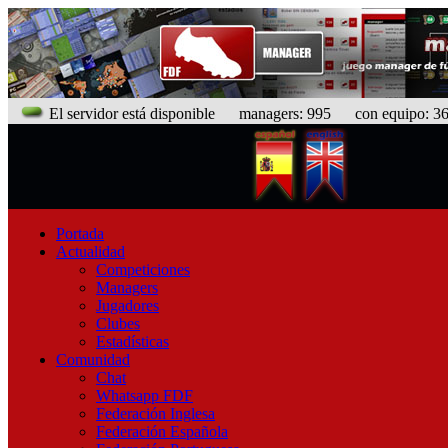
El servidor está disponible
managers: 995 con equipo: 368
Portada
Actualidad
Competiciones
Managers
Jugadores
Clubes
Estadísticas
Comunidad
Chat
Whatsapp FDF
Federación Inglesa
Federación Española