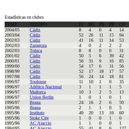
Estadísticas en clubes
TEMP.
EQUIPO
PJ
PG
PE
PP
GF
2004/05
Cádiz
8
4
0
4
14
2003/04
Cádiz
52
26
11
15
94
2002/03
Cádiz
41
16
11
14
53
2002/03
Zaragoza
4
0
2
2
2
2002/03
Toluca
8
8
0
0
31
2001/02
Cádiz
50
5
6
39
42
2000/01
Cádiz
56
31
9
16
85
1999/00
Cádiz
54
17
6
31
56
1998/99
Cádiz
52
17
18
17
57
1997/98
Cádiz
56
24
14
18
81
1996/97
Toulouse
11
10
1
0
35
1996/97
Atlético Nacional
3
1
1
1
5
1996/97
Mallorca
10
3
2
5
13
1996/97
Union Berlin
1
0
1
0
1
1996/97
Braga
24
16
2
6
50
1995/96
Braga
2
1
1
0
5
1995/96
Instituto
49
20
13
16
60
1995/96
Stoke City
1
0
0
1
0
1995/96
AC Ajaccio
1
1
0
0
1
1994/95
AC Ajaccio
55
41
8
6
127