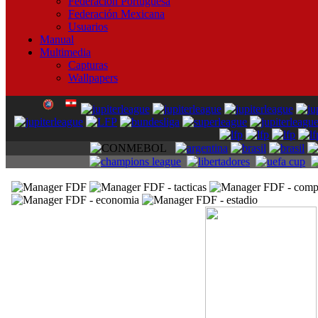
Federación Portuguesa
Federación Mexicana
Usuarios
Manual
Multimedia
Capturas
Wallpapers