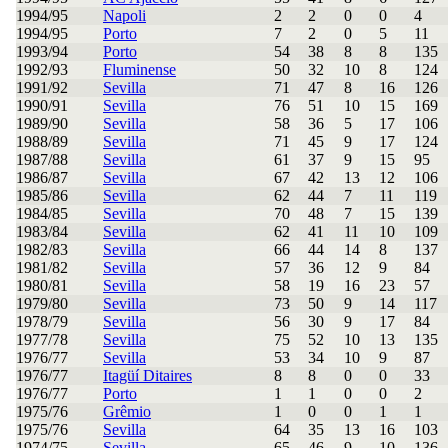
1994/95
Napoli
2
2
0
0
4
1994/95
Porto
7
2
0
5
11
1993/94
Porto
54
38
8
8
135
1992/93
Fluminense
50
32
10
8
124
1991/92
Sevilla
71
47
8
16
126
1990/91
Sevilla
76
51
10
15
169
1989/90
Sevilla
58
36
5
17
106
1988/89
Sevilla
71
45
9
17
124
1987/88
Sevilla
61
37
9
15
95
1986/87
Sevilla
67
42
13
12
106
1985/86
Sevilla
62
44
7
11
119
1984/85
Sevilla
70
48
7
15
139
1983/84
Sevilla
62
41
11
10
109
1982/83
Sevilla
66
44
14
8
137
1981/82
Sevilla
57
36
12
9
84
1980/81
Sevilla
58
19
16
23
57
1979/80
Sevilla
73
50
9
14
117
1978/79
Sevilla
56
30
9
17
84
1977/78
Sevilla
75
52
10
13
135
1976/77
Sevilla
53
34
10
9
87
1976/77
Itagüí Ditaires
8
8
0
0
33
1976/77
Porto
1
1
0
0
2
1975/76
Grêmio
1
0
0
1
1
1975/76
Sevilla
64
35
13
16
103
1974/75
Sevilla
65
46
9
10
136