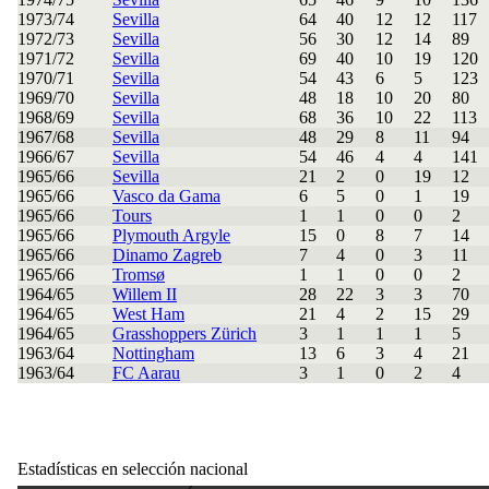
1973/74
Sevilla
64
40
12
12
117
1972/73
Sevilla
56
30
12
14
89
1971/72
Sevilla
69
40
10
19
120
1970/71
Sevilla
54
43
6
5
123
1969/70
Sevilla
48
18
10
20
80
1968/69
Sevilla
68
36
10
22
113
1967/68
Sevilla
48
29
8
11
94
1966/67
Sevilla
54
46
4
4
141
1965/66
Sevilla
21
2
0
19
12
1965/66
Vasco da Gama
6
5
0
1
19
1965/66
Tours
1
1
0
0
2
1965/66
Plymouth Argyle
15
0
8
7
14
1965/66
Dinamo Zagreb
7
4
0
3
11
1965/66
Tromsø
1
1
0
0
2
1964/65
Willem II
28
22
3
3
70
1964/65
West Ham
21
4
2
15
29
1964/65
Grasshoppers Zürich
3
1
1
1
5
1963/64
Nottingham
13
6
3
4
21
1963/64
FC Aarau
3
1
0
2
4
Estadísticas en selección nacional