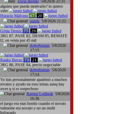
Tuvia Bielski
5/8/2026 21:31
alguien que pueda motivarlo? lo quiero
ceder
67
20
Horacio Malvaso
panda
5/8/2026 21:22
77
29
Gösta Drotzz
ORG 87, PASE 82, DESM 85, REMATE
82, en venta por 45 mil
dottorbumas
5/8/2026
17:15
73
21
Ranko Buvac
ORG 88, PASE 84, precio negociable
dottorbumas
5/8/2026
17:14
Yo luis personalmente apadrinó a muchos
novatos y ayudo en esos temas aunq hay
veces q si es sospechoso
Ragnar Lodbrok
5/8/2026
16:36
el juego era mas bonito cuando el novato
realmente era novato y no un multi
disfrazado