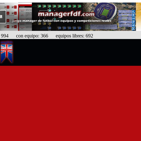
94 con equipo: 366 equipos libres: 692