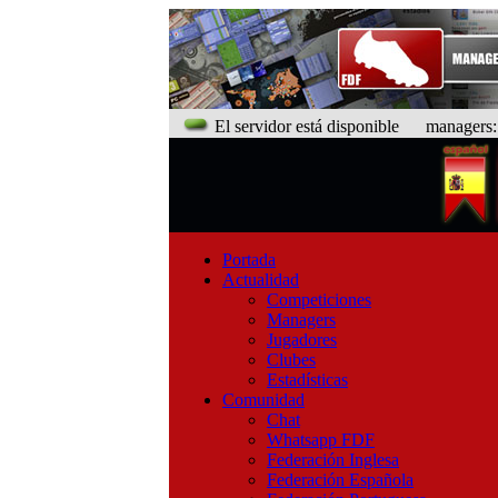
El servidor está disponible
managers: 9
Portada
Actualidad
Competiciones
Managers
Jugadores
Clubes
Estadísticas
Comunidad
Chat
Whatsapp FDF
Federación Inglesa
Federación Española