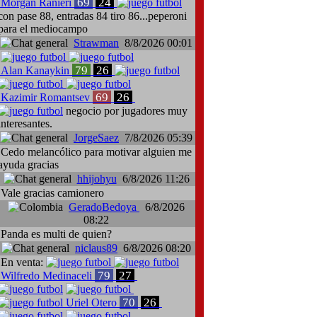
69
24
Morgan Ranieri
con pase 88, entradas 84 tiro 86...peperoni
para el mediocampo
Strawman
8/8/2026 00:01
79
26
Alan Kanaykin
69
26
Kazimir Romantsev
negocio por jugadores muy
interesantes.
JorgeSaez
7/8/2026 05:39
Cedo melancólico para motivar alguien me
ayuda gracias
hhijohyu
6/8/2026 11:26
Vale gracias camionero
GeradoBedoya
6/8/2026
08:22
Panda es multi de quien?
niclaus89
6/8/2026 08:20
En venta:
79
27
Wilfredo Medinaceli
70
26
Uriel Otero