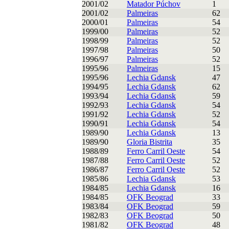
2001/02
Matador Púchov
1
2001/02
Palmeiras
62
2000/01
Palmeiras
54
1999/00
Palmeiras
52
1998/99
Palmeiras
52
1997/98
Palmeiras
50
1996/97
Palmeiras
52
1995/96
Palmeiras
15
1995/96
Lechia Gdansk
47
1994/95
Lechia Gdansk
62
1993/94
Lechia Gdansk
59
1992/93
Lechia Gdansk
54
1991/92
Lechia Gdansk
52
1990/91
Lechia Gdansk
54
1989/90
Lechia Gdansk
13
1989/90
Gloria Bistrita
35
1988/89
Ferro Carril Oeste
54
1987/88
Ferro Carril Oeste
52
1986/87
Ferro Carril Oeste
52
1985/86
Lechia Gdansk
53
1984/85
Lechia Gdansk
16
1984/85
OFK Beograd
33
1983/84
OFK Beograd
59
1982/83
OFK Beograd
50
1981/82
OFK Beograd
48