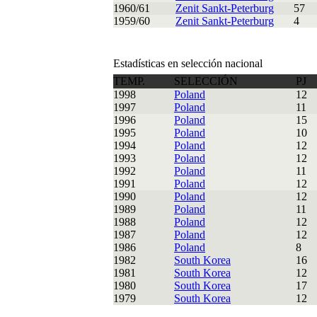
1960/61
Zenit Sankt-Peterburg
57
1959/60
Zenit Sankt-Peterburg
4
Estadísticas en selección nacional
TEMP.
SELECCIÓN
PJ
1998
Poland
12
1997
Poland
11
1996
Poland
15
1995
Poland
10
1994
Poland
12
1993
Poland
12
1992
Poland
11
1991
Poland
12
1990
Poland
12
1989
Poland
11
1988
Poland
12
1987
Poland
12
1986
Poland
8
1982
South Korea
16
1981
South Korea
12
1980
South Korea
17
1979
South Korea
12