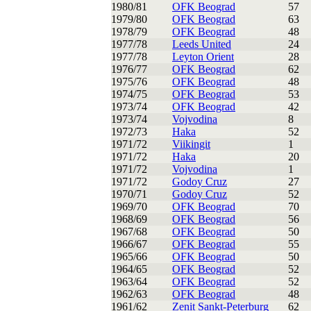
1980/81
OFK Beograd
57
1979/80
OFK Beograd
63
1978/79
OFK Beograd
48
1977/78
Leeds United
24
1977/78
Leyton Orient
28
1976/77
OFK Beograd
62
1975/76
OFK Beograd
48
1974/75
OFK Beograd
53
1973/74
OFK Beograd
42
1973/74
Vojvodina
8
1972/73
Haka
52
1971/72
Viikingit
1
1971/72
Haka
20
1971/72
Vojvodina
1
1971/72
Godoy Cruz
27
1970/71
Godoy Cruz
52
1969/70
OFK Beograd
70
1968/69
OFK Beograd
56
1967/68
OFK Beograd
50
1966/67
OFK Beograd
55
1965/66
OFK Beograd
50
1964/65
OFK Beograd
52
1963/64
OFK Beograd
52
1962/63
OFK Beograd
48
1961/62
Zenit Sankt-Peterburg
62