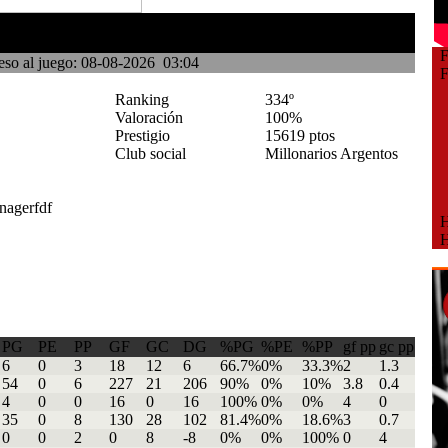
Fe
eso al juego: 08-08-2026 03:04
Fe
Ranking
334º
Valoración
100%
Prestigio
15619 ptos
Club social
Millonarios Argentos
Ho
Ho
PG
PE
PP
GF
GC
DG
%PG
%PE
%PP
gf pp
gc pp
6
0
3
18
12
6
66.7%
0%
33.3%
2
1.3
54
0
6
227
21
206
90%
0%
10%
3.8
0.4
4
0
0
16
0
16
100%
0%
0%
4
0
35
0
8
130
28
102
81.4%
0%
18.6%
3
0.7
0
0
2
0
8
-8
0%
0%
100%
0
4