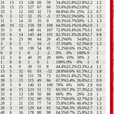
31
13
13
128
69
59
54.4%
22.8%
22.8%
2.2
1.2
35
13
15
127
67
60
55.6%
20.6%
23.8%
2
1.1
33
3
12
105
32
73
68.8%
6.3%
25%
2.2
0.7
9
3
12
32
35
-3
37.5%
12.5%
50%
1.3
1.5
11
3
14
35
35
0
39.3%
10.7%
50%
1.3
1.3
40
10
12
159
59
100
64.5%
16.1%
19.4%
2.6
1
35
5
8
148
41
107
72.9%
10.4%
16.7%
3.1
0.9
33
6
14
145
44
101
62.3%
11.3%
26.4%
2.7
0.8
19
0
23
90
64
26
45.2%
0%
54.8%
2.1
1.5
3
0
5
7
10
-3
37.5%
0%
62.5%
0.9
1.3
37
5
10
139
54
85
71.2%
9.6%
19.2%
2.7
1
0
0
1
0
2
-2
0%
0%
100%
0
2
12
2
6
40
20
20
60%
10%
30%
2
1
1
0
0
1
0
1
100%
0%
0%
1
0
12
6
9
39
31
8
44.4%
22.2%
33.3%
1.4
1.1
15
5
32
61
93
-32
28.8%
9.6%
61.5%
1.2
1.8
44
8
18
151
78
73
62.9%
11.4%
25.7%
2.2
1.1
38
3
15
115
49
66
67.9%
5.4%
26.8%
2.1
0.9
39
3
8
140
31
109
78%
6%
16%
2.8
0.6
36
4
15
123
51
72
65.5%
7.3%
27.3%
2.2
0.9
33
4
13
130
50
80
66%
8%
26%
2.6
1
30
5
17
152
60
92
57.7%
9.6%
32.7%
2.9
1.2
29
2
21
151
77
74
55.8%
3.8%
40.4%
2.9
1.5
26
3
19
129
64
65
54.2%
6.3%
39.6%
2.7
1.3
40
6
16
178
80
98
64.5%
9.7%
25.8%
2.9
1.3