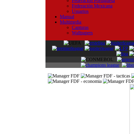
Federación Portuguesa
Federación Mexicana
Usuarios
Manual
Multimedia
Capturas
Wallpapers