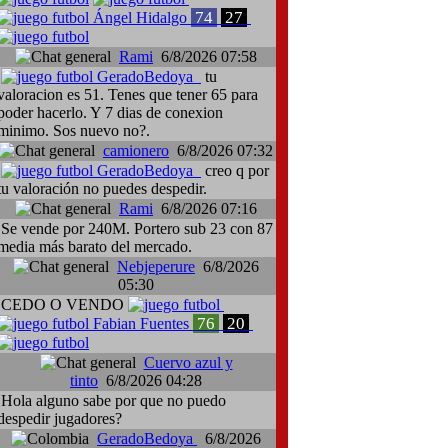
74
27
Ángel Hidalgo
Rami
6/8/2026 07:58
GeradoBedoya
tu
valoracion es 51. Tenes que tener 65 para
poder hacerlo. Y 7 dias de conexion
minimo. Sos nuevo no?.
camionero
6/8/2026 07:32
GeradoBedoya
creo q por
tu valoración no puedes despedir.
Rami
6/8/2026 07:16
Se vende por 240M. Portero sub 23 con 87
media más barato del mercado.
Nebjeperure
6/8/2026
05:30
CEDO O VENDO
76
20
Fabian Fuentes
Cuervo azul y
tinto
6/8/2026 04:28
Hola alguno sabe por que no puedo
despedir jugadores?
GeradoBedoya
6/8/2026