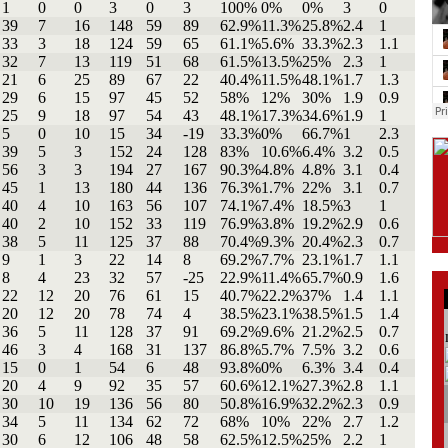
1
0
0
3
0
3
100%
0%
0%
3
0
39
7
16
148
59
89
62.9%
11.3%
25.8%
2.4
1
33
3
18
124
59
65
61.1%
5.6%
33.3%
2.3
1.1
32
7
13
119
51
68
61.5%
13.5%
25%
2.3
1
21
6
25
89
67
22
40.4%
11.5%
48.1%
1.7
1.3
29
6
15
97
45
52
58%
12%
30%
1.9
0.9
25
9
18
97
54
43
48.1%
17.3%
34.6%
1.9
1
5
0
10
15
34
-19
33.3%
0%
66.7%
1
2.3
39
5
3
152
24
128
83%
10.6%
6.4%
3.2
0.5
56
3
3
194
27
167
90.3%
4.8%
4.8%
3.1
0.4
45
1
13
180
44
136
76.3%
1.7%
22%
3.1
0.7
40
4
10
163
56
107
74.1%
7.4%
18.5%
3
1
40
2
10
152
33
119
76.9%
3.8%
19.2%
2.9
0.6
38
5
11
125
37
88
70.4%
9.3%
20.4%
2.3
0.7
9
1
3
22
14
8
69.2%
7.7%
23.1%
1.7
1.1
8
4
23
32
57
-25
22.9%
11.4%
65.7%
0.9
1.6
22
12
20
76
61
15
40.7%
22.2%
37%
1.4
1.1
20
12
20
78
74
4
38.5%
23.1%
38.5%
1.5
1.4
36
5
11
128
37
91
69.2%
9.6%
21.2%
2.5
0.7
46
3
4
168
31
137
86.8%
5.7%
7.5%
3.2
0.6
15
0
1
54
6
48
93.8%
0%
6.3%
3.4
0.4
20
4
9
92
35
57
60.6%
12.1%
27.3%
2.8
1.1
30
10
19
136
56
80
50.8%
16.9%
32.2%
2.3
0.9
34
5
11
134
62
72
68%
10%
22%
2.7
1.2
30
6
12
106
48
58
62.5%
12.5%
25%
2.2
1