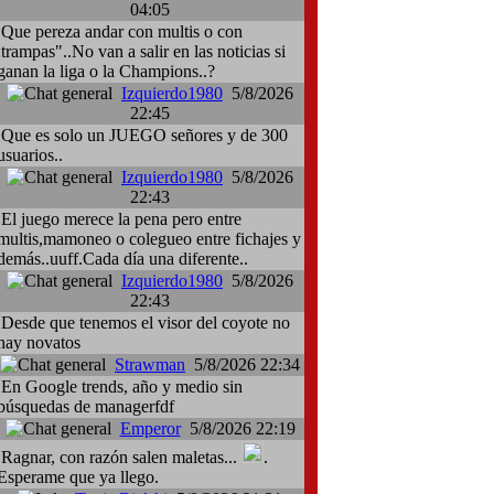
04:05
Que pereza andar con multis o con
:trampas"..No van a salir en las noticias si
ganan la liga o la Champions..?
Izquierdo1980
5/8/2026
22:45
Que es solo un JUEGO señores y de 300
usuarios..
Izquierdo1980
5/8/2026
22:43
El juego merece la pena pero entre
multis,mamoneo o colegueo entre fichajes y
demás..uuff.Cada día una diferente..
Izquierdo1980
5/8/2026
22:43
Desde que tenemos el visor del coyote no
hay novatos
Strawman
5/8/2026 22:34
En Google trends, año y medio sin
búsquedas de managerfdf
Emperor
5/8/2026 22:19
Ragnar, con razón salen maletas...
.
Esperame que ya llego.