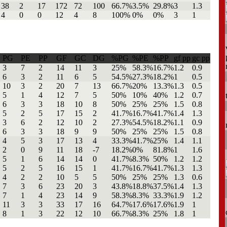
38
2
17
172
72
100
66.7%
3.5%
29.8%
3
1.3
4
0
0
12
4
8
100%
0%
0%
3
1
PG
PE
PP
GF
GC
DG
%PG
%PE
%PP
gf pp
gc pp
3
7
2
14
11
3
25%
58.3%
16.7%
1.2
0.9
6
3
2
11
6
5
54.5%
27.3%
18.2%
1
0.5
10
3
2
20
7
13
66.7%
20%
13.3%
1.3
0.5
5
1
4
12
7
5
50%
10%
40%
1.2
0.7
6
3
3
18
10
8
50%
25%
25%
1.5
0.8
5
2
5
17
15
2
41.7%
16.7%
41.7%
1.4
1.3
3
6
2
12
10
2
27.3%
54.5%
18.2%
1.1
0.9
6
3
3
18
9
9
50%
25%
25%
1.5
0.8
4
5
3
17
13
4
33.3%
41.7%
25%
1.4
1.1
2
0
9
11
18
-7
18.2%
0%
81.8%
1
1.6
5
1
6
14
14
0
41.7%
8.3%
50%
1.2
1.2
5
2
5
16
15
1
41.7%
16.7%
41.7%
1.3
1.3
4
2
2
10
5
5
50%
25%
25%
1.3
0.6
7
3
6
23
20
3
43.8%
18.8%
37.5%
1.4
1.3
7
1
4
23
14
9
58.3%
8.3%
33.3%
1.9
1.2
11
3
3
33
17
16
64.7%
17.6%
17.6%
1.9
1
8
1
3
22
12
10
66.7%
8.3%
25%
1.8
1