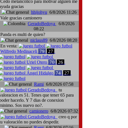
Cedo melancólico para motivar alguien me
ayuda gracias
hhijohyu
6/8/2026 11:26
Vale gracias camionero
GeradoBedoya
6/8/2026
08:22
Panda es multi de quien?
niclaus89
6/8/2026 08:20
En venta:
79
27
Wilfredo Medinaceli
70
26
Uriel Otero
74
27
Ángel Hidalgo
Rami
6/8/2026 07:58
GeradoBedoya
tu
valoracion es 51. Tenes que tener 65 para
poder hacerlo. Y 7 dias de conexion
minimo. Sos nuevo no?.
camionero
6/8/2026 07:32
GeradoBedoya
creo q por
tu valoración no puedes despedir.
Rami
6/8/2026 07:16