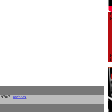
Fe
Fe
Ho
Ho
 1970/71
anchoas
,