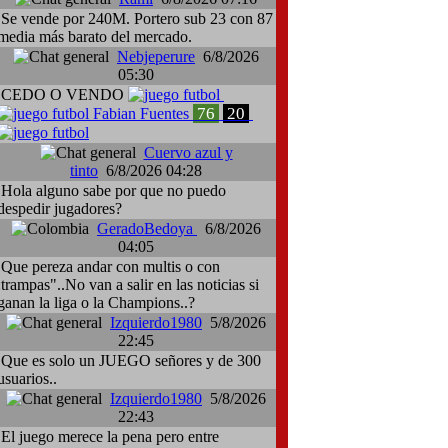
Se vende por 240M. Portero sub 23 con 87
media más barato del mercado.
Nebjeperure
6/8/2026
05:30
CEDO O VENDO
76
20
Fabian Fuentes
Cuervo azul y
tinto
6/8/2026 04:28
Hola alguno sabe por que no puedo
despedir jugadores?
GeradoBedoya
6/8/2026
04:05
Que pereza andar con multis o con
:trampas"..No van a salir en las noticias si
ganan la liga o la Champions..?
Izquierdo1980
5/8/2026
22:45
Que es solo un JUEGO señores y de 300
usuarios..
Izquierdo1980
5/8/2026
22:43
El juego merece la pena pero entre