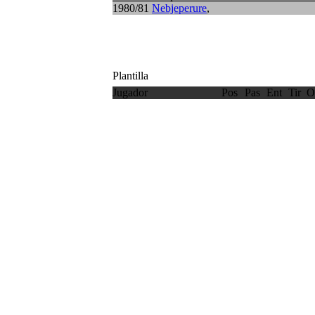
1980/81
Nebjeperure
,
Plantilla
Jugador
Pos
Pas
Ent
Tir
O