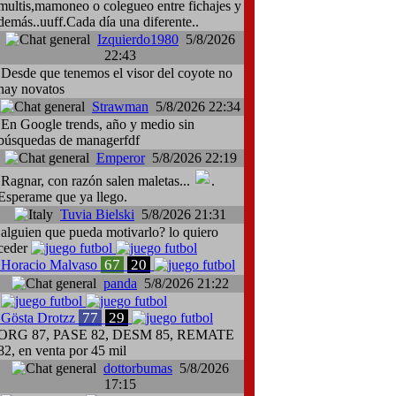
multis,mamoneo o colegueo entre fichajes y
demás..uuff.Cada día una diferente..
Izquierdo1980
5/8/2026
22:43
Desde que tenemos el visor del coyote no
hay novatos
Strawman
5/8/2026 22:34
En Google trends, año y medio sin
búsquedas de managerfdf
Emperor
5/8/2026 22:19
Ragnar, con razón salen maletas...
.
Esperame que ya llego.
Tuvia Bielski
5/8/2026 21:31
alguien que pueda motivarlo? lo quiero
ceder
67
20
Horacio Malvaso
panda
5/8/2026 21:22
77
29
Gösta Drotzz
ORG 87, PASE 82, DESM 85, REMATE
82, en venta por 45 mil
dottorbumas
5/8/2026
17:15