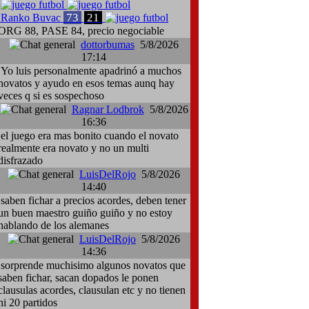
73
21
Ranko Buvac
ORG 88, PASE 84, precio negociable
dottorbumas
5/8/2026
17:14
Yo luis personalmente apadrinó a muchos
novatos y ayudo en esos temas aunq hay
veces q si es sospechoso
Ragnar Lodbrok
5/8/2026
16:36
el juego era mas bonito cuando el novato
realmente era novato y no un multi
disfrazado
LuisDelRojo
5/8/2026
14:40
saben fichar a precios acordes, deben tener
un buen maestro guiño guiño y no estoy
hablando de los alemanes
LuisDelRojo
5/8/2026
14:36
sorprende muchisimo algunos novatos que
saben fichar, sacan dopados le ponen
clausulas acordes, clausulan etc y no tienen
ni 20 partidos