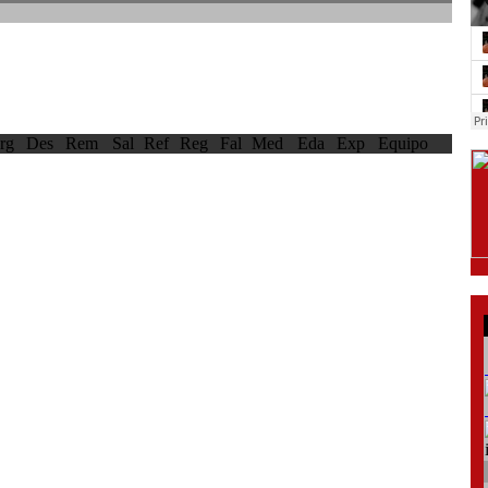
rg
Des
Rem
Sal
Ref
Reg
Fal
Med
Eda
Exp
Equipo