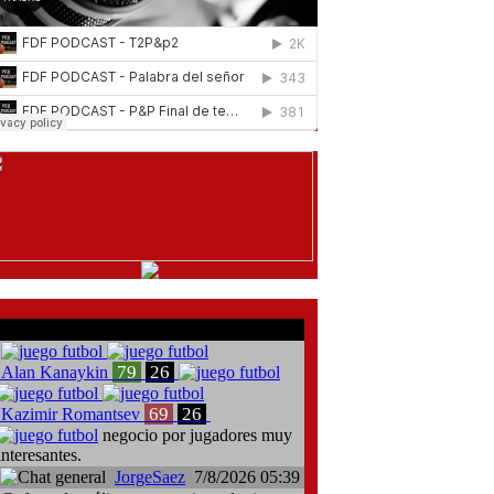
comentarios del chat
79
26
Alan Kanaykin
69
26
Kazimir Romantsev
negocio por jugadores muy
interesantes.
JorgeSaez
7/8/2026 05:39