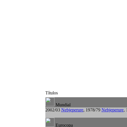
Títulos
Mundial
2002/03
Nebjeperure
, 1978/79
Nebjeperure
,
Eurocopa