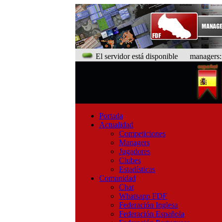
El servidor está disponible
managers: 9
Portada
Actualidad
Competiciones
Managers
Jugadores
Clubes
Estadísticas
Comunidad
Chat
Whatsapp FDF
Federación Inglesa
Federación Española