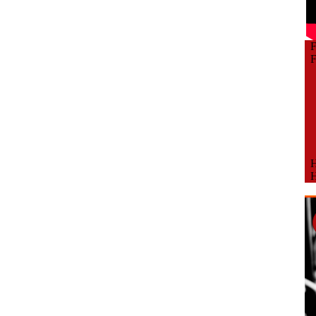
Fe
Fe
Ho
Ho