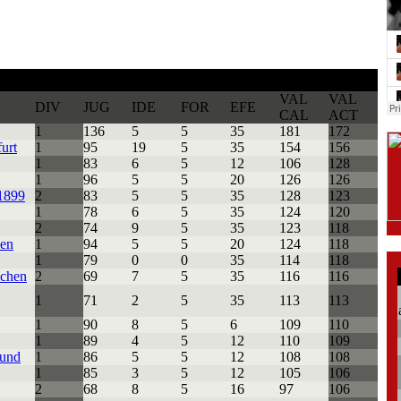
VAL
VAL
DIV
JUG
IDE
FOR
EFE
CAL
ACT
1
136
5
5
35
181
172
urt
1
95
19
5
35
154
156
1
83
6
5
12
106
128
1
96
5
5
20
126
126
1899
2
83
5
5
35
128
123
1
78
6
5
35
124
120
2
74
9
5
35
123
118
en
1
94
5
5
20
124
118
1
79
0
0
35
114
118
chen
2
69
7
5
35
116
116
1
71
2
5
35
113
113
1
90
8
5
6
109
110
1
89
4
5
12
110
109
und
1
86
5
5
12
108
108
1
85
3
5
12
105
106
2
68
8
5
16
97
106