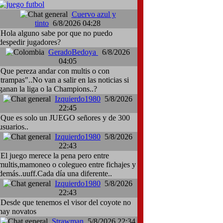
Cuervo azul y
tinto
6/8/2026 04:28
Hola alguno sabe por que no puedo
despedir jugadores?
GeradoBedoya
6/8/2026
04:05
Que pereza andar con multis o con
:trampas"..No van a salir en las noticias si
ganan la liga o la Champions..?
Izquierdo1980
5/8/2026
22:45
Que es solo un JUEGO señores y de 300
usuarios..
Izquierdo1980
5/8/2026
22:43
El juego merece la pena pero entre
multis,mamoneo o colegueo entre fichajes y
demás..uuff.Cada día una diferente..
Izquierdo1980
5/8/2026
22:43
Desde que tenemos el visor del coyote no
hay novatos
Strawman
5/8/2026 22:34