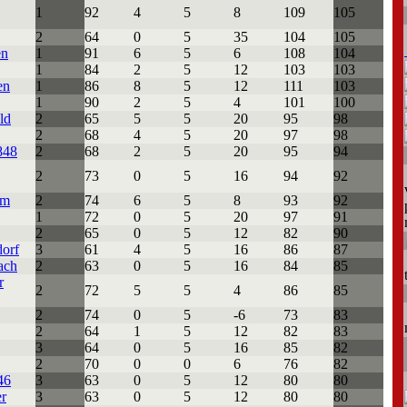
1
92
4
5
8
109
105
2
64
0
5
35
104
105
en
1
91
6
5
6
108
104
1
84
2
5
12
103
103
en
1
86
8
5
12
111
103
1
90
2
5
4
101
100
ld
2
65
5
5
20
95
98
2
68
4
5
20
97
98
848
2
68
2
5
20
95
94
2
73
0
5
16
94
92
im
2
74
6
5
8
93
92
1
72
0
5
20
97
91
2
65
0
5
12
82
90
orf
3
61
4
5
16
86
87
ach
2
63
0
5
16
84
85
r
2
72
5
5
4
86
85
2
74
0
5
-6
73
83
2
64
1
5
12
82
83
3
64
0
5
16
85
82
2
70
0
0
6
76
82
46
3
63
0
5
12
80
80
r
3
63
0
5
12
80
80