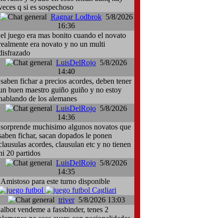
veces q si es sospechoso
Ragnar Lodbrok
5/8/2026
16:36
el juego era mas bonito cuando el novato
realmente era novato y no un multi
disfrazado
LuisDelRojo
5/8/2026
14:40
saben fichar a precios acordes, deben tener
un buen maestro guiño guiño y no estoy
hablando de los alemanes
LuisDelRojo
5/8/2026
14:36
sorprende muchisimo algunos novatos que
saben fichar, sacan dopados le ponen
clausulas acordes, clausulan etc y no tienen
ni 20 partidos
LuisDelRojo
5/8/2026
14:35
Amistoso para este turno disponible
Cagliari
triver
5/8/2026 13:03
albot vendeme a fassbinder, tenes 2