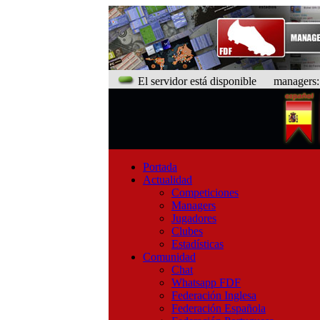
El servidor está disponible
managers: 9
Portada
Actualidad
Competiciones
Managers
Jugadores
Clubes
Estadísticas
Comunidad
Chat
Whatsapp FDF
Federación Inglesa
Federación Española