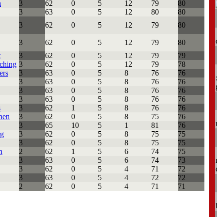
a
3
62
0
5
12
79
80
3
63
0
5
12
80
80
3
62
0
5
12
79
80
3
62
0
5
12
79
80
t
3
62
0
5
12
79
79
ching
3
62
0
5
12
79
78
ers
3
63
0
5
8
76
76
3
63
0
5
8
76
76
3
63
0
5
8
76
76
3
63
0
5
8
76
76
s
3
62
1
5
8
76
76
hen
3
62
0
5
8
75
76
3
65
10
5
1
81
76
rg
3
62
0
5
8
75
75
3
62
0
5
8
75
75
n
2
62
1
5
6
74
75
3
63
0
5
6
74
73
3
62
0
5
4
71
72
3
63
0
5
4
72
72
2
62
0
5
4
71
71