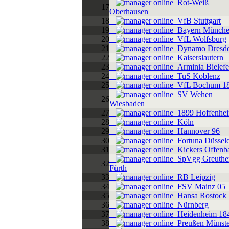
Rot-Weiß
17
Oberhausen
18
VfB Stuttgart
19
Bayern Münch
20
VfL Wolfsburg
21
Dynamo Dresd
22
Kaiserslautern
23
Arminia Bielefe
24
TuS Koblenz
25
VfL Bochum 1
SV Wehen
26
Wiesbaden
27
1899 Hoffenhe
28
Köln
29
Hannover 96
30
Fortuna Düsseld
31
Kickers Offenb
SpVgg Greuthe
32
Fürth
33
RB Leipzig
34
FSV Mainz 05
35
Hansa Rostock
36
Nürnberg
37
Heidenheim 18
38
Preußen Münste