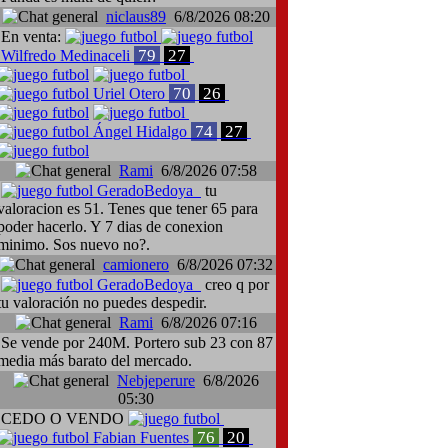
niclaus89
6/8/2026 08:20
En venta:
79
27
Wilfredo Medinaceli
70
26
Uriel Otero
74
27
Ángel Hidalgo
Rami
6/8/2026 07:58
GeradoBedoya
tu
valoracion es 51. Tenes que tener 65 para
poder hacerlo. Y 7 dias de conexion
minimo. Sos nuevo no?.
camionero
6/8/2026 07:32
GeradoBedoya
creo q por
tu valoración no puedes despedir.
Rami
6/8/2026 07:16
Se vende por 240M. Portero sub 23 con 87
media más barato del mercado.
Nebjeperure
6/8/2026
05:30
CEDO O VENDO
76
20
Fabian Fuentes