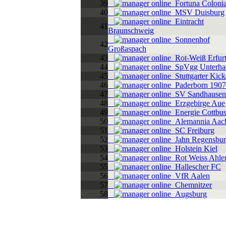
39
Fortuna Coloni
40
MSV Duisburg
Eintracht
41
Braunschweig
Sonnenhof
42
Großaspach
43
Rot-Weiß Erfur
44
SpVgg Unterha
45
Stuttgarter Kick
46
Paderborn 1907
47
SV Sandhausen
48
Erzgebirge Aue
49
Energie Cottbu
50
Alemannia Aac
51
SC Freiburg
52
Jahn Regensbu
53
Holstein Kiel
54
Rot Weiss Ahle
55
Hallescher FC
56
VfR Aalen
57
Chemnitzer
58
Augsburg