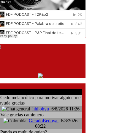
comentarios del chat
Cedo melancólico para motivar alguien me
ayuda gracias
hhijohyu
6/8/2026 11:26
Vale gracias camionero
GeradoBedoya
6/8/2026
08:22
Panda es multi de quien?