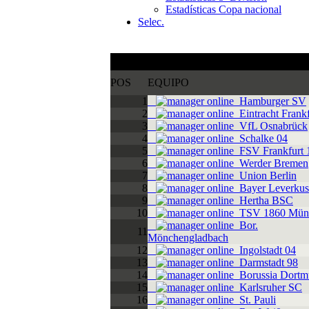
Estadísticas Copa nacional
Selec.
Valoración FDF de los equipos
POS
EQUIPO
1
Hamburger SV
2
Eintracht Frankf
3
VfL Osnabrück
4
Schalke 04
5
FSV Frankfurt 
6
Werder Bremen
7
Union Berlin
8
Bayer Leverkus
9
Hertha BSC
10
TSV 1860 Mün
Bor.
11
Mönchengladbach
12
Ingolstadt 04
13
Darmstadt 98
14
Borussia Dortm
15
Karlsruher SC
16
St. Pauli