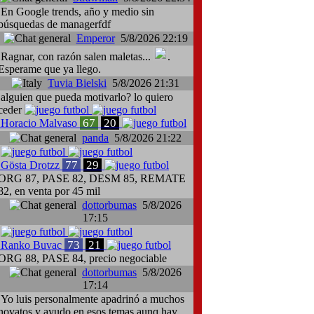
En Google trends, año y medio sin
búsquedas de managerfdf
Emperor
5/8/2026 22:19
Ragnar, con razón salen maletas...
.
Esperame que ya llego.
Tuvia Bielski
5/8/2026 21:31
alguien que pueda motivarlo? lo quiero
ceder
67
20
Horacio Malvaso
panda
5/8/2026 21:22
77
29
Gösta Drotzz
ORG 87, PASE 82, DESM 85, REMATE
82, en venta por 45 mil
dottorbumas
5/8/2026
17:15
73
21
Ranko Buvac
ORG 88, PASE 84, precio negociable
dottorbumas
5/8/2026
17:14
Yo luis personalmente apadrinó a muchos
novatos y ayudo en esos temas aunq hay