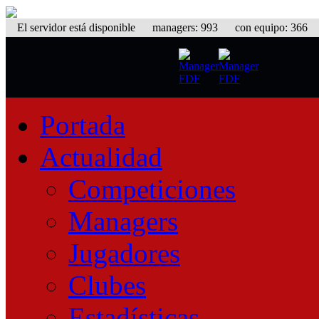
El servidor está disponible
managers: 993 con equipo: 366 eq
Portada
Actualidad
Competiciones
Managers
Jugadores
Clubes
Estadísticas