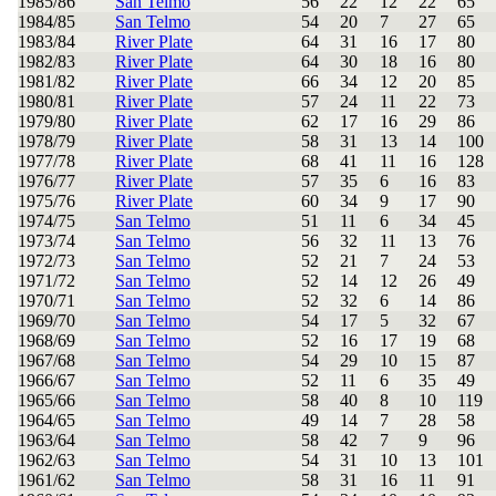
1985/86
San Telmo
56
22
12
22
65
1984/85
San Telmo
54
20
7
27
65
1983/84
River Plate
64
31
16
17
80
1982/83
River Plate
64
30
18
16
80
1981/82
River Plate
66
34
12
20
85
1980/81
River Plate
57
24
11
22
73
1979/80
River Plate
62
17
16
29
86
1978/79
River Plate
58
31
13
14
100
1977/78
River Plate
68
41
11
16
128
1976/77
River Plate
57
35
6
16
83
1975/76
River Plate
60
34
9
17
90
1974/75
San Telmo
51
11
6
34
45
1973/74
San Telmo
56
32
11
13
76
1972/73
San Telmo
52
21
7
24
53
1971/72
San Telmo
52
14
12
26
49
1970/71
San Telmo
52
32
6
14
86
1969/70
San Telmo
54
17
5
32
67
1968/69
San Telmo
52
16
17
19
68
1967/68
San Telmo
54
29
10
15
87
1966/67
San Telmo
52
11
6
35
49
1965/66
San Telmo
58
40
8
10
119
1964/65
San Telmo
49
14
7
28
58
1963/64
San Telmo
58
42
7
9
96
1962/63
San Telmo
54
31
10
13
101
1961/62
San Telmo
58
31
16
11
91