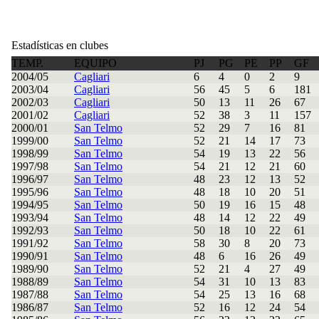
Estadísticas en clubes
TEMP.
EQUIPO
PJ
PG
PE
PP
GF
2004/05
Cagliari
6
4
0
2
9
2003/04
Cagliari
56
45
5
6
181
2002/03
Cagliari
50
13
11
26
67
2001/02
Cagliari
52
38
3
11
157
2000/01
San Telmo
52
29
7
16
81
1999/00
San Telmo
52
21
14
17
73
1998/99
San Telmo
54
19
13
22
56
1997/98
San Telmo
54
21
12
21
60
1996/97
San Telmo
48
23
12
13
52
1995/96
San Telmo
48
18
10
20
51
1994/95
San Telmo
50
19
16
15
48
1993/94
San Telmo
48
14
12
22
49
1992/93
San Telmo
50
18
10
22
61
1991/92
San Telmo
58
30
8
20
73
1990/91
San Telmo
48
6
16
26
49
1989/90
San Telmo
52
21
4
27
49
1988/89
San Telmo
54
31
10
13
83
1987/88
San Telmo
54
25
13
16
68
1986/87
San Telmo
52
16
12
24
54