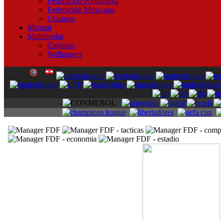
Federación Portuguesa
Federación Mexicana
Usuarios
Manual
Multimedia
Capturas
Wallpapers