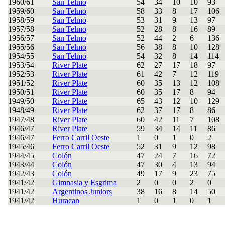
1960/61
San Telmo
54
34
10
10
93
1959/60
San Telmo
58
33
8
17
106
1958/59
San Telmo
53
31
9
13
97
1957/58
San Telmo
52
28
8
16
89
1956/57
San Telmo
52
44
2
6
136
1955/56
San Telmo
56
38
8
10
128
1954/55
San Telmo
54
32
8
14
114
1953/54
River Plate
62
27
17
18
97
1952/53
River Plate
61
42
7
12
119
1951/52
River Plate
60
35
13
12
108
1950/51
River Plate
60
35
17
8
94
1949/50
River Plate
65
43
12
10
129
1948/49
River Plate
62
37
17
8
86
1947/48
River Plate
60
42
11
7
108
1946/47
River Plate
59
34
14
11
86
1946/47
Ferro Carril Oeste
1
0
1
0
2
1945/46
Ferro Carril Oeste
52
31
9
12
98
1944/45
Colón
47
24
7
16
72
1943/44
Colón
47
30
4
13
94
1942/43
Colón
49
17
9
23
75
1941/42
Gimnasia y Esgrima
2
0
0
2
0
1941/42
Argentinos Juniors
38
16
8
14
50
1941/42
Huracan
1
0
1
0
1