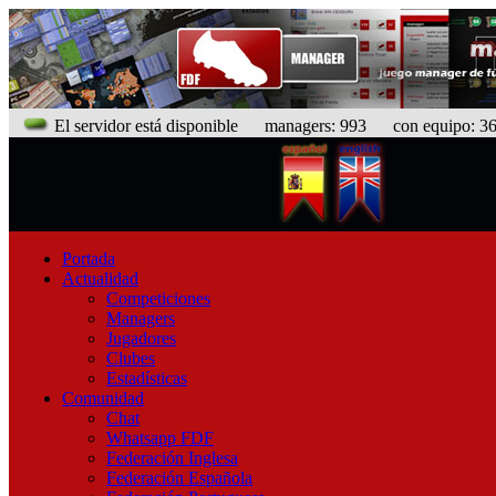
El servidor está disponible
managers: 993 con equipo: 366
Portada
Actualidad
Competiciones
Managers
Jugadores
Clubes
Estadísticas
Comunidad
Chat
Whatsapp FDF
Federación Inglesa
Federación Española