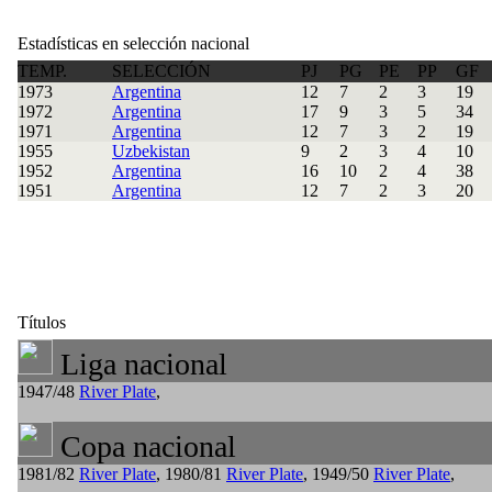
Estadísticas en selección nacional
TEMP.
SELECCIÓN
PJ
PG
PE
PP
GF
1973
Argentina
12
7
2
3
19
1972
Argentina
17
9
3
5
34
1971
Argentina
12
7
3
2
19
1955
Uzbekistan
9
2
3
4
10
1952
Argentina
16
10
2
4
38
1951
Argentina
12
7
2
3
20
Títulos
Liga nacional
1947/48
River Plate
,
Copa nacional
1981/82
River Plate
, 1980/81
River Plate
, 1949/50
River Plate
,