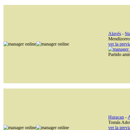
Alavés
-
St
Mendizorro
ver la prev
Partido am
Huracan
-
A
Tomás Ado
ver la prev