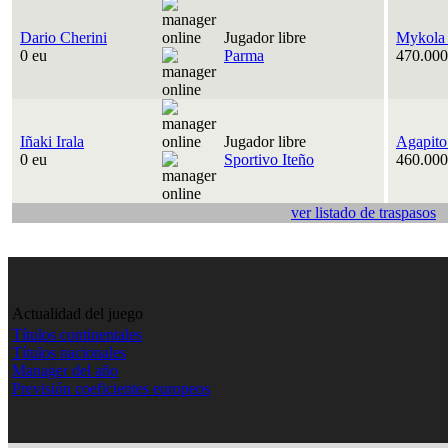
Dario Cherini
Jugador libre
Mykola
0 eu
Parma
470.000
Iñaki Irala
Jugador libre
Agapito
0 eu
Sportivo Iteño
460.000
ver listado de traspasos
Actualidad del juego
Títulos continentales
Títulos nacionales
Manager del año
Previsión coeficientes europeos