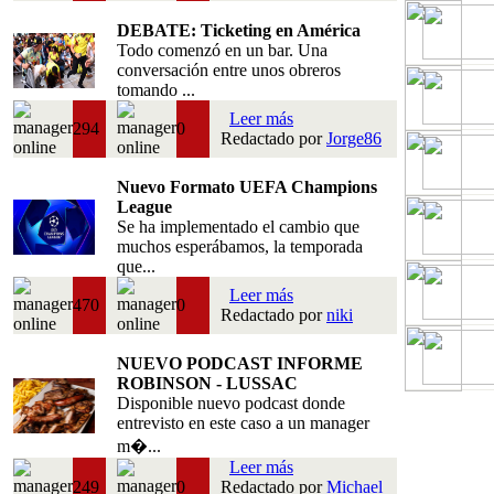
DEBATE: Ticketing en América
Todo comenzó en un bar. Una
conversación entre unos obreros
tomando ...
Leer más
294
0
Redactado por
Jorge86
Nuevo Formato UEFA Champions
League
Se ha implementado el cambio que
muchos esperábamos, la temporada
que...
Leer más
470
0
Redactado por
niki
NUEVO PODCAST INFORME
ROBINSON - LUSSAC
Disponible nuevo podcast donde
entrevisto en este caso a un manager
m�...
Leer más
249
0
Redactado por
Michael