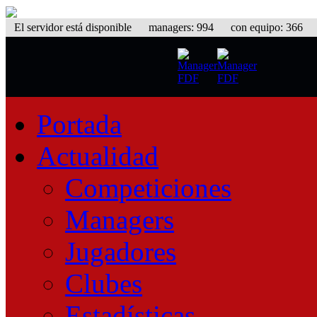
El servidor está disponible
managers: 994 con equipo: 366 equ
Portada
Actualidad
Competiciones
Managers
Jugadores
Clubes
Estadísticas