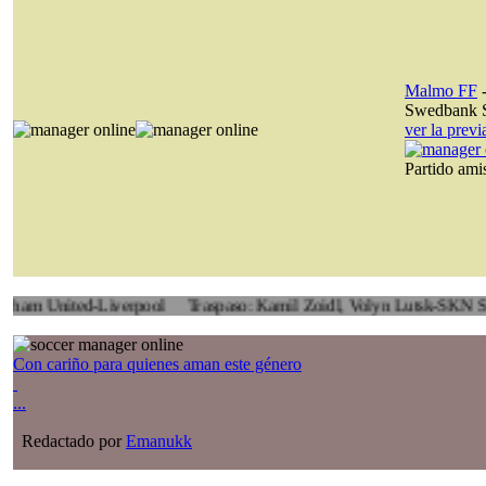
Malmo FF
Swedbank S
ver la prev
Partido am
ited-Liverpool
Traspaso: Kamil Zoidl, Volyn Lutsk-SKN St. Pölten
Con cariño para quienes aman este género
...
Redactado por
Emanukk