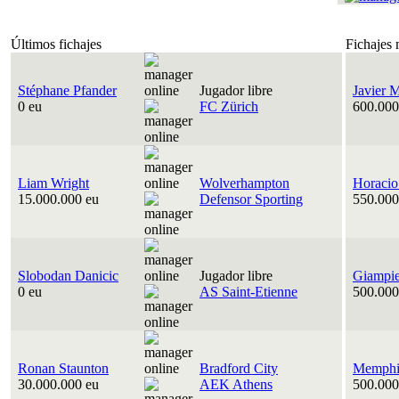
Últimos fichajes
Fichajes 
Stéphane Pfander
Jugador libre
Javier 
0 eu
FC Zürich
600.000
Liam Wright
Wolverhampton
Horacio
15.000.000 eu
Defensor Sporting
550.000
Slobodan Danicic
Jugador libre
Giampie
0 eu
AS Saint-Etienne
500.000
Ronan Staunton
Bradford City
Memphis
30.000.000 eu
AEK Athens
500.000