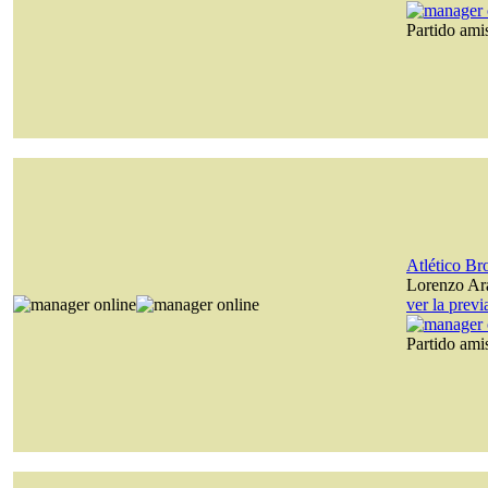
Partido am
Atlético B
Lorenzo Ara
ver la prev
Partido am