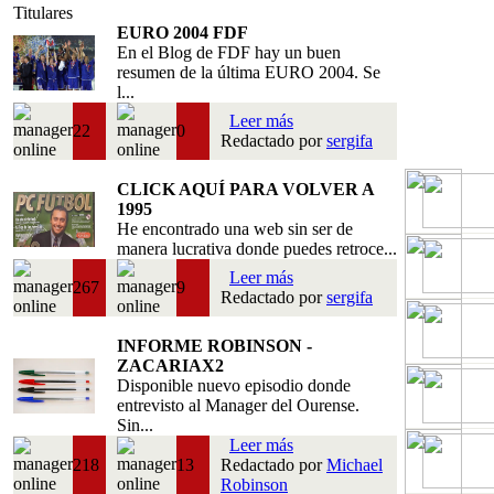
Titulares
EURO 2004 FDF
En el Blog de FDF hay un buen
resumen de la última EURO 2004. Se
l...
Leer más
22
0
Redactado por
sergifa
CLICK AQUÍ PARA VOLVER A
1995
He encontrado una web sin ser de
manera lucrativa donde puedes retroce...
Leer más
267
9
Redactado por
sergifa
INFORME ROBINSON -
ZACARIAX2
Disponible nuevo episodio donde
entrevisto al Manager del Ourense.
Sin...
Leer más
218
13
Redactado por
Michael
Robinson