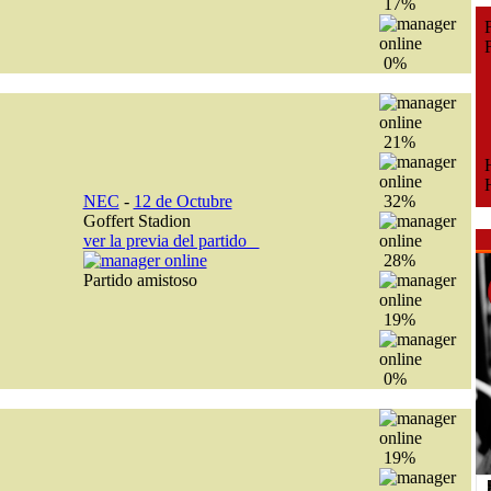
17%
Fe
Fe
0%
21%
H
H
NEC
-
12 de Octubre
32%
Goffert Stadion
ver la previa del partido
28%
Partido amistoso
19%
0%
19%