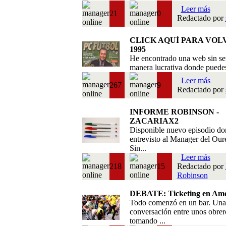
Leer más
21
0
Redactado por
CLICK AQUÍ PARA VOL
1995
He encontrado una web sin se
manera lucrativa donde puedes 
Leer más
267
9
Redactado por
INFORME ROBINSON -
ZACARIAX2
Disponible nuevo episodio do
entrevisto al Manager del Our
Sin...
Leer más
218
15
Redactado por
Robinson
DEBATE: Ticketing en Amé
Todo comenzó en un bar. Una
conversación entre unos obrer
tomando ...