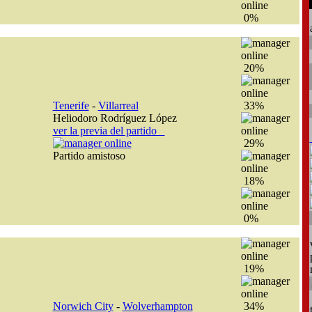
0%
20%
Tenerife
-
Villarreal
33%
Heliodoro Rodríguez López
ver la previa del partido
29%
Partido amistoso
18%
0%
19%
Norwich City
-
Wolverhampton
34%