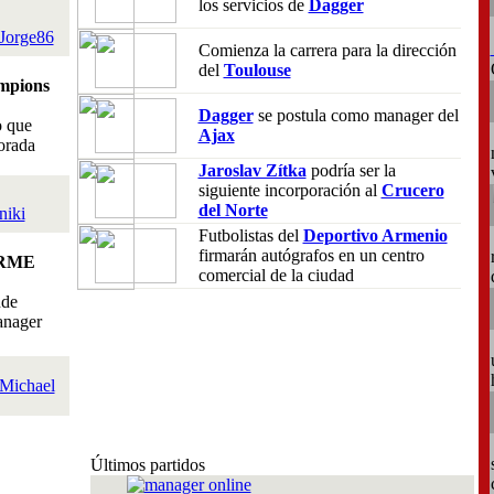
los servicios de
Dagger
Jorge86
Comienza la carrera para la dirección
del
Toulouse
mpions
Dagger
se postula como manager del
o que
Ajax
orada
Jaroslav Zítka
podría ser la
siguiente incorporación al
Crucero
del Norte
niki
Futbolistas del
Deportivo Armenio
firmarán autógrafos en un centro
RME
comercial de la ciudad
nde
anager
Michael
Últimos partidos