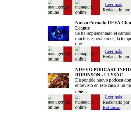
Leer más
294
0
Redactado por
Nuevo Formato UEFA Cha
League
Se ha implementado el cambi
muchos esperábamos, la temp
que...
Leer más
470
0
Redactado por
NUEVO PODCAST INFO
ROBINSON - LUSSAC
Disponible nuevo podcast do
entrevisto en este caso a un m
m�...
Leer más
249
1
Redactado por
Robinson