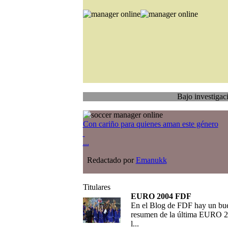
Bajo investigación
Trasp
Con cariño para quienes aman este género
...
Redactado por
Emanukk
Titulares
EURO 2004 FDF
En el Blog de FDF hay un bu
resumen de la última EURO 2
l...