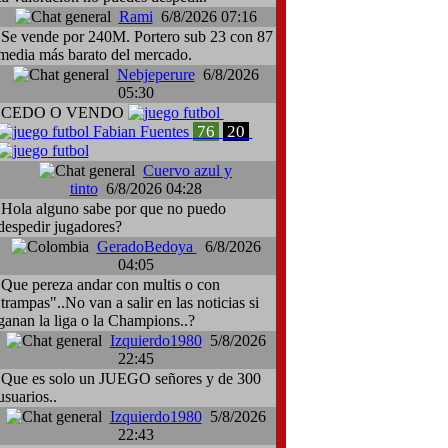
Rami
6/8/2026 07:16
Se vende por 240M. Portero sub 23 con 87
media más barato del mercado.
Nebjeperure
6/8/2026
05:30
CEDO O VENDO
76
20
Fabian Fuentes
Cuervo azul y
tinto
6/8/2026 04:28
Hola alguno sabe por que no puedo
despedir jugadores?
GeradoBedoya
6/8/2026
04:05
Que pereza andar con multis o con
:trampas"..No van a salir en las noticias si
ganan la liga o la Champions..?
Izquierdo1980
5/8/2026
22:45
Que es solo un JUEGO señores y de 300
usuarios..
Izquierdo1980
5/8/2026
22:43