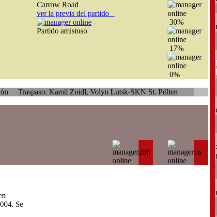
Carrow Road
ver la previa del partido
30%
Partido amistoso
17%
0%
aso: Kamil Zoidl, Volyn Lutsk-SKN St. Pölten
206
16
en
004. Se