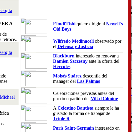
sergifa
VER A
ElmdfTishi
quiere dirigir al
Newell´s
Old Boys
r de
retroce...
Wilfredo Medinaceli
observado por
el
Defensa y Justicia
sergifa
Blackburn
interesado en renovar a
Damien Szczesny
ante la oferta del
Hércules
nde
Moisés Suárez
desconfía del
ense.
manager del
Las Palmas
Celebraciones previstas antes del
Michael
próximo partido del
Villa Dálmine
A
Celestino Bautista
siempre le ha
rica
gustado la forma de trabajar de
Triple R
os
Paris Saint-Germain
interesado en