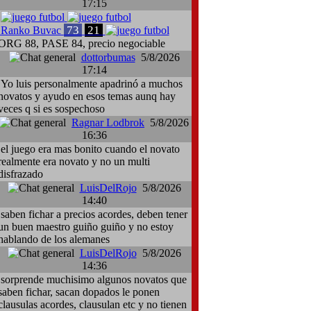
17:15
73
21
Ranko Buvac
ORG 88, PASE 84, precio negociable
dottorbumas
5/8/2026
17:14
Yo luis personalmente apadrinó a muchos
novatos y ayudo en esos temas aunq hay
veces q si es sospechoso
Ragnar Lodbrok
5/8/2026
16:36
el juego era mas bonito cuando el novato
realmente era novato y no un multi
disfrazado
LuisDelRojo
5/8/2026
14:40
saben fichar a precios acordes, deben tener
un buen maestro guiño guiño y no estoy
hablando de los alemanes
LuisDelRojo
5/8/2026
14:36
sorprende muchisimo algunos novatos que
saben fichar, sacan dopados le ponen
clausulas acordes, clausulan etc y no tienen