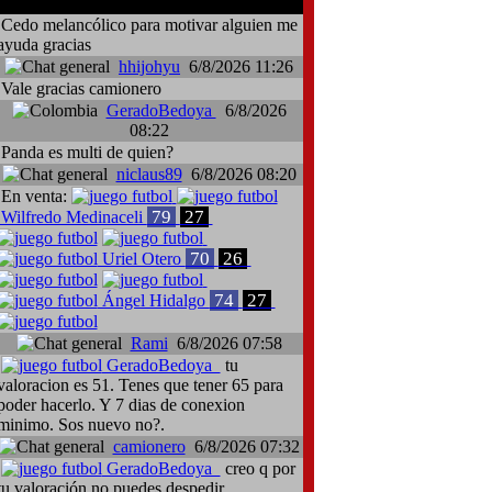
comentarios del chat
Cedo melancólico para motivar alguien me
ayuda gracias
hhijohyu
6/8/2026 11:26
Vale gracias camionero
GeradoBedoya
6/8/2026
08:22
Panda es multi de quien?
niclaus89
6/8/2026 08:20
En venta:
79
27
Wilfredo Medinaceli
70
26
Uriel Otero
74
27
Ángel Hidalgo
Rami
6/8/2026 07:58
GeradoBedoya
tu
valoracion es 51. Tenes que tener 65 para
poder hacerlo. Y 7 dias de conexion
minimo. Sos nuevo no?.
camionero
6/8/2026 07:32
GeradoBedoya
creo q por
tu valoración no puedes despedir.