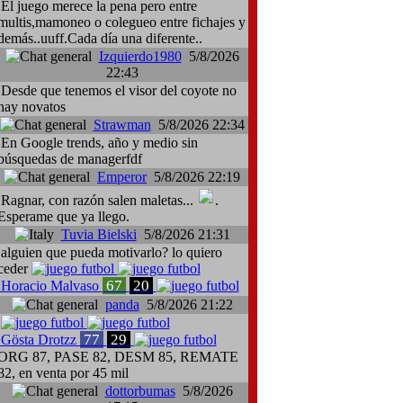
El juego merece la pena pero entre
multis,mamoneo o colegueo entre fichajes y
demás..uuff.Cada día una diferente..
Izquierdo1980
5/8/2026
22:43
Desde que tenemos el visor del coyote no
hay novatos
Strawman
5/8/2026 22:34
En Google trends, año y medio sin
búsquedas de managerfdf
Emperor
5/8/2026 22:19
Ragnar, con razón salen maletas...
.
Esperame que ya llego.
Tuvia Bielski
5/8/2026 21:31
alguien que pueda motivarlo? lo quiero
ceder
67
20
Horacio Malvaso
panda
5/8/2026 21:22
77
29
Gösta Drotzz
ORG 87, PASE 82, DESM 85, REMATE
82, en venta por 45 mil
dottorbumas
5/8/2026