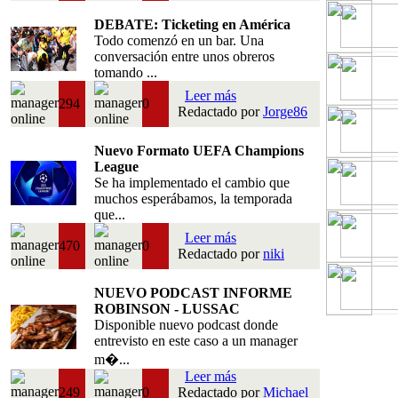
DEBATE: Ticketing en América
Todo comenzó en un bar. Una
conversación entre unos obreros
tomando ...
Leer más
294
0
Redactado por
Jorge86
Nuevo Formato UEFA Champions
League
Se ha implementado el cambio que
muchos esperábamos, la temporada
que...
Leer más
470
0
Redactado por
niki
NUEVO PODCAST INFORME
ROBINSON - LUSSAC
Disponible nuevo podcast donde
entrevisto en este caso a un manager
m�...
Leer más
249
0
Redactado por
Michael