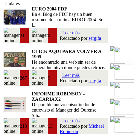
Titulares
EURO 2004 FDF
En el Blog de FDF hay un buen
resumen de la última EURO 2004. Se
l...
Leer más
21
0
Redactado por
sergifa
CLICK AQUÍ PARA VOLVER A
1995
He encontrado una web sin ser de
manera lucrativa donde puedes retroce...
Leer más
267
9
Redactado por
sergifa
INFORME ROBINSON -
ZACARIAX2
Disponible nuevo episodio donde
entrevisto al Manager del Ourense.
Sin...
Leer más
218
13
Redactado por
Michael
Robinson