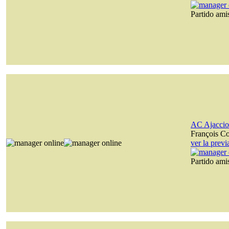
Partido am
AC Ajaccio
François C
ver la prev
Partido am