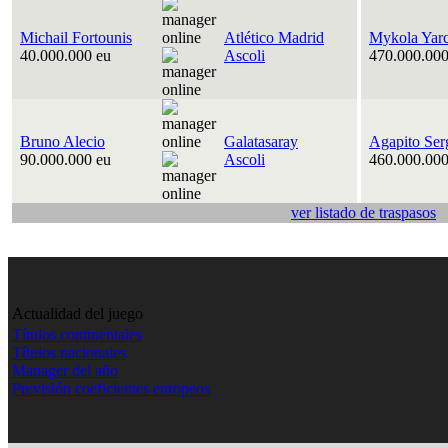
Michail Fortounis
Atlético Madrid
Mykola Yar
40.000.000 eu
Ascoli
470.000.000
Bruno Alecio
Galatasaray
Agapito Ser
90.000.000 eu
Ascoli
460.000.000
ver listado de traspasos
Actualidad del juego
Títulos continentales
Títulos nacionales
Manager del año
Previsión coeficientes europeos