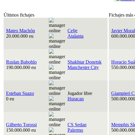
Últimos fichajes
Fichajes más 
Mateo Machón
Celje
Javier Moral
20.000.000 eu
Atalanta
600.000.000
Ruslan Babohlo
Shakhtar Donetsk
Horacio Suá
190.000.000 eu
Manchester City
550.000.000
Esteban Suazo
Jugador libre
Giampieri C
0 eu
Huracan
500.000.000
Gilberto Torossi
CS Sedan
Memphis Sl
150.000.000 eu
Palermo
500.000.000