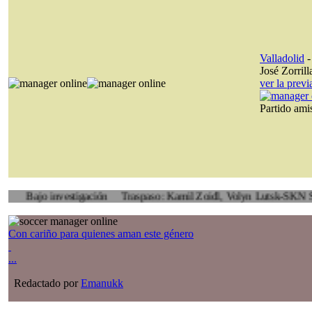
Valladolid
José Zorrill
ver la prev
Partido am
 investigación
Traspaso: Kamil Zoidl, Volyn Lutsk-SKN St. Pölten
Con cariño para quienes aman este género
...
Redactado por
Emanukk