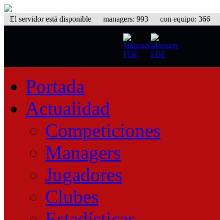
El servidor está disponible
managers: 993 con equipo: 366 equ
Portada
Actualidad
Competiciones
Managers
Jugadores
Clubes
Estadísticas