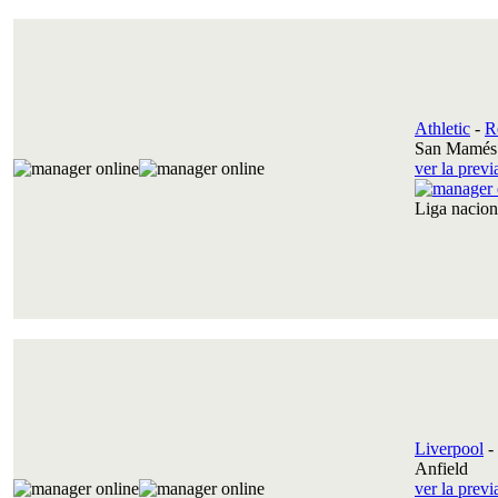
Athletic
-
R
San Mamés 
ver la prev
Liga nacio
Liverpool
-
Anfield
ver la prev