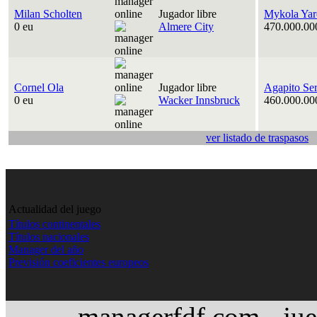
Milan Scholten
Jugador libre
Mykola Yar
0 eu
Almere City
470.000.00
Cornel Ola
Jugador libre
Agapito Se
0 eu
Wacker Innsbruck
460.000.00
ver listado de traspasos
Actualidad del juego
Títulos continentales
Títulos nacionales
Manager del año
Previsión coeficientes europeos
managerfdf.com - jue