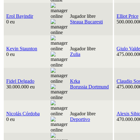
Erol Bayindir
Jugador libre
Elliot Price
0 eu
Steaua Bucaresti
500.000.00
Kevin Staunton
Jugador libre
Giulo Vald
0 eu
Zulia
475.000.00
Fidel Delgado
Krka
Claudio So
30.000.000 eu
Borussia Dortmund
475.000.00
Nicolás Córdoba
Jugador libre
Alexis Sibi
0 eu
Deportivo
470.000.00