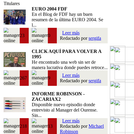
Titulares
EURO 2004 FDF
En el Blog de FDF hay un buen
resumen de la última EURO 2004. Se
l...
Leer más
23
0
Redactado por
sergifa
CLICK AQUÍ PARA VOLVER A
1995
He encontrado una web sin ser de
manera lucrativa donde puedes retroce...
Leer más
267
9
Redactado por
sergifa
INFORME ROBINSON -
ZACARIAX2
Disponible nuevo episodio donde
entrevisto al Manager del Ourense.
Sin...
Leer más
218
13
Redactado por
Michael
Robinson