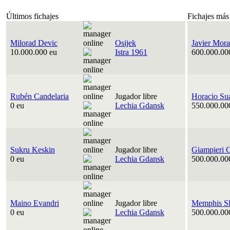
Últimos fichajes
Fichajes más
Milorad Devic
Osijek
Javier Mora
10.000.000 eu
Istra 1961
600.000.00
Rubén Candelaria
Jugador libre
Horacio Su
0 eu
Lechia Gdansk
550.000.00
Sukru Keskin
Jugador libre
Giampieri 
0 eu
Lechia Gdansk
500.000.00
Maino Evandri
Jugador libre
Memphis Sl
0 eu
Lechia Gdansk
500.000.00