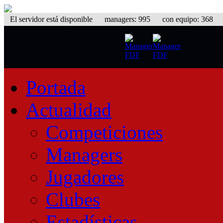
El servidor está disponible
managers: 995 con equipo: 368 equ
Portada
Actualidad
Competiciones
Managers
Jugadores
Clubes
Estadísticas