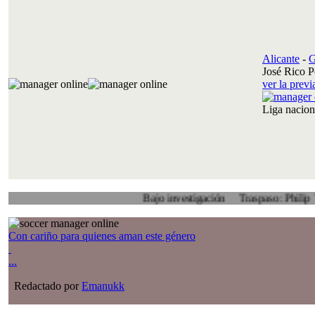
Alicante
-
G
José Rico P
ver la prev
Liga nacio
Bajo investigación
Traspaso: Philip Veenhuis,
Con cariño para quienes aman este género
...
Redactado por
Emanukk