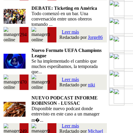
DEBATE: Ticketing en América
Todo comenzó en un bar. Una
conversación entre unos obreros
tomando ...
Leer más
294
0
Redactado por
Jorge86
Nuevo Formato UEFA Champions
League
Se ha implementado el cambio que
muchos esperábamos, la temporada
que...
Leer más
470
0
Redactado por
niki
NUEVO PODCAST INFORME
ROBINSON - LUSSAC
Disponible nuevo podcast donde
entrevisto en este caso a un manager
m�...
Leer más
249
0
Redactado por
Michael