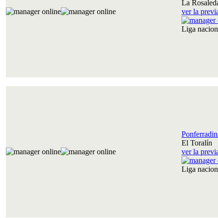
La Rosaled
ver la prev
Liga nacio
Ponferradin
El Toralín
ver la prev
Liga nacio