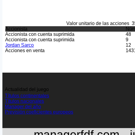
Valor unitario de las acciones
3
Accionista
Núm
Accionista con cuenta suprimida
48
Accionista con cuenta suprimida
9
Jordan Sarco
12
Acciones en venta
143
Actualidad del juego
Títulos continentales
Títulos nacionales
Manager del año
Previsión coeficientes europeos
managerfdf.com - j