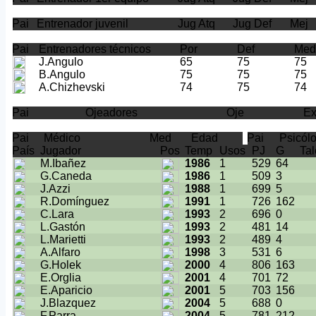
Pai
Entrenador juvenil
Jug Atq
Jug Def
Mej
Pai
Entrenadores técnicos
Por
Def
Me
J.Angulo
65
75
75
B.Angulo
75
75
75
A.Chizhevski
74
75
74
Pai
Ojeadores
Oje
E
Pai
Médico
Med
Edad
Pai
Psicól
País
Jugador
Pos
Temp
Usos
PJ
G
Tal
M.Ibañez
1986
1
529
64
G.Caneda
1986
1
509
3
J.Azzi
1988
1
699
5
R.Domínguez
1991
1
726
162
C.Lara
1993
2
696
0
L.Gastón
1993
2
481
14
L.Marietti
1993
2
489
4
A.Alfaro
1998
3
531
6
G.Holek
2000
4
806
163
E.Orglia
2001
4
701
72
E.Aparicio
2001
5
703
156
J.Blazquez
2004
5
688
0
F.Parra
2004
5
781
212