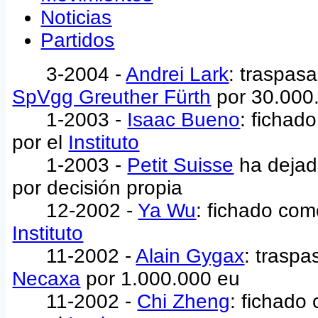
Noticias
Partidos
3-2004 -
Andrei Lark
: traspas
SpVgg Greuther Fürth
por 30.000
1-2003 -
Isaac Bueno
: fichad
por el
Instituto
1-2003 -
Petit Suisse
ha dejad
por decisión propia
12-2002 -
Ya Wu
: fichado como
Instituto
11-2002 -
Alain Gygax
: trasp
Necaxa
por 1.000.000 eu
11-2002 -
Chi Zheng
: fichado