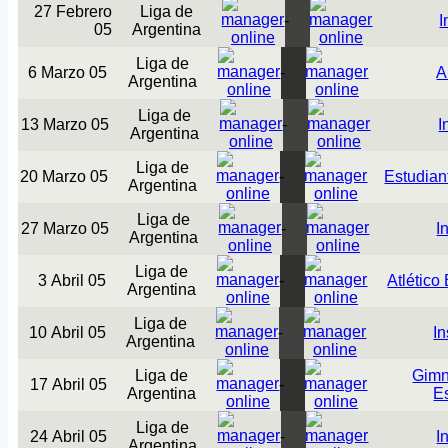
27 Febrero
Liga de
-
I
05
Argentina
Liga de
6 Marzo 05
-
A
Argentina
Liga de
13 Marzo 05
-
I
Argentina
Liga de
20 Marzo 05
-
Estudian
Argentina
Liga de
27 Marzo 05
-
I
Argentina
Liga de
3 Abril 05
-
Atlético
Argentina
Liga de
10 Abril 05
-
In
Argentina
Liga de
Gimn
17 Abril 05
-
Argentina
E
Liga de
24 Abril 05
-
I
Argentina