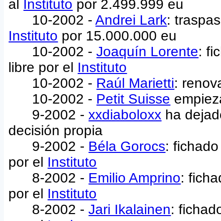
al
Instituto
por 2.499.999 eu
10-2002 -
Andrei Lark
: traspa
Instituto
por 15.000.000 eu
10-2002 -
Joaquín Lorente
: f
libre por el
Instituto
10-2002 -
Raúl Marietti
: renov
10-2002 -
Petit Suisse
empiez
9-2002 -
xxdiaboloxx
ha dejad
decisión propia
9-2002 -
Béla Gorocs
: fichado
por el
Instituto
8-2002 -
Emilio Amprino
: fich
por el
Instituto
8-2002 -
Jari Ikalainen
: fichad