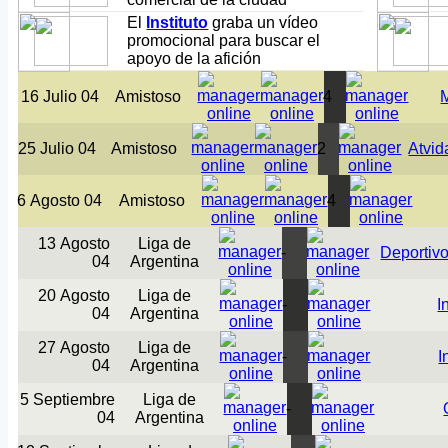
El
Instituto
graba un vídeo
promocional para buscar el
apoyo de la afición
16 Julio 04
Amistoso
4
25 Julio 04
Amistoso
2
Atvid
6 Agosto 04
Amistoso
4
13 Agosto
Liga de
-
Deportiv
04
Argentina
20 Agosto
Liga de
-
I
04
Argentina
27 Agosto
Liga de
-
I
04
Argentina
5 Septiembre
Liga de
-
04
Argentina