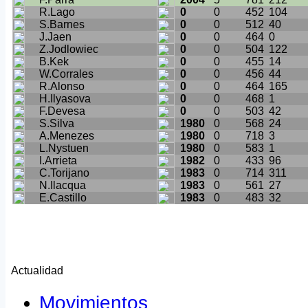
R.Lago
0
0
452
104
S.Barnes
0
0
512
40
J.Jaen
0
0
464
0
Z.Jodlowiec
0
0
504
122
B.Kek
0
0
455
14
W.Corrales
0
0
456
44
R.Alonso
0
0
464
165
H.Ilyasova
0
0
468
1
F.Devesa
0
0
503
42
S.Silva
1980
0
568
24
A.Menezes
1980
0
718
3
L.Nystuen
1980
0
583
1
I.Arrieta
1982
0
433
96
C.Torijano
1983
0
714
311
N.Ilacqua
1983
0
561
27
E.Castillo
1983
0
483
32
Actualidad
Movimientos