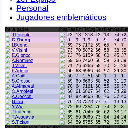
Personal
Jugadores emblemáticos
Pai
Jugador
Pos
Pas
Ent
Tir
Org
Des
Rem
Sal
Re
J.Lorente
13
13
13
13
13
13
74
72
C.Zheng
9
9
9
9
9
9
74
70
I.Bueno
69
75
71
72
59
65
7
7
V.Visini
73
70
58
72
66
58
38
35
E.Gionco
73
76
61
59
58
60
45
37
A.Ramirez
59
66
74
60
56
59
28
39
J.Visini
71
75
62
65
58
70
31
26
F.Adotto
60
68
69
65
64
57
39
30
A.Gotti
50
7
1
51
50
1
1
1
S.Grosso
59
69
66
63
68
52
31
29
A.Aimaretti
70
64
71
61
68
55
36
37
O.Arnoletti
60
61
68
67
64
62
34
29
A.Ceccotti
87
82
84
65
80
76
37
40
G.Liu
76
73
73
78
77
71
13
13
Y.Wu
72
69
78
54
76
74
8
8
T.Irulegui
65
61
70
49
66
62
33
27
T.Acquavia
69
59
80
69
73
84
14
24
S.Ticiani
64
59
57
55
65
72
36
37
Pai
Entrenador 1er equipo
Jug Atq
Jug Def
Mej