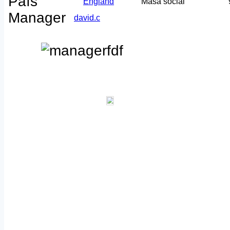
País
England
Masa social
Manager
david.c