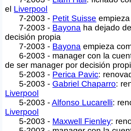
el
Liverpool
7-2003 -
Petit Suisse
empieza
7-2003 -
Bayona
ha dejado de
decisión propia
7-2003 -
Bayona
empieza co
6-2003 - manager con la cuent
de ser manager por decisión prop
5-2003 -
Perica Pavic
: renova
5-2003 -
Gabriel Chaparro
: re
Liverpool
5-2003 -
Alfonso Lucarelli
: re
Liverpool
5-2003 -
Maxwell Fienley
: ren
5-2003 - manager con la cuent