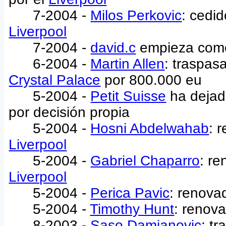
7-2004 -
Milos Perkovic
: cedi
Liverpool
7-2004 -
david.c
empieza com
6-2004 -
Martin Allen
: traspas
Crystal Palace
por 800.000 eu
5-2004 -
Petit Suisse
ha dejad
por decisión propia
5-2004 -
Hosni Abdelwahab
: 
Liverpool
5-2004 -
Gabriel Chaparro
: re
Liverpool
5-2004 -
Perica Pavic
: renova
5-2004 -
Timothy Hunt
: renov
8-2003 -
Saso Damjanovic
: t