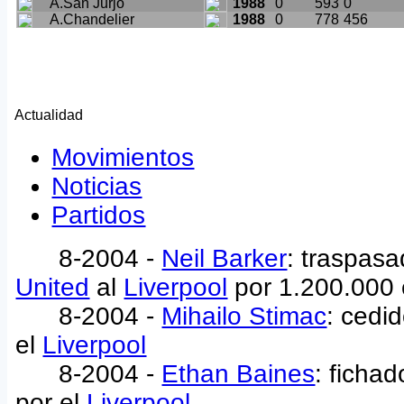
A.San Jurjo
1988
0
593
0
A.Chandelier
1988
0
778
456
Actualidad
Movimientos
Noticias
Partidos
8-2004 -
Neil Barker
: traspas
United
al
Liverpool
por 1.200.000
8-2004 -
Mihailo Stimac
: cedi
el
Liverpool
8-2004 -
Ethan Baines
: ficha
por el
Liverpool