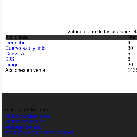
Valor unitario de las acciones
4
Accionista
Núm
jpedrinho
4
Cuervo azul y tinto
30
Guevara
5
SJS
6
thiago
20
Acciones en venta
143
Actualidad del juego
Títulos continentales
Títulos nacionales
Manager del año
Previsión coeficientes europeos