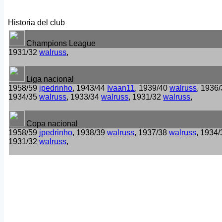
Historia del club
Champions League
1931/32
walruss
,
Liga nacional
1958/59
jpedrinho
, 1943/44
Ivaan11
, 1939/40
walruss
, 1936
1934/35
walruss
, 1933/34
walruss
, 1931/32
walruss
,
Copa nacional
1958/59
jpedrinho
, 1938/39
walruss
, 1937/38
walruss
, 1934
1931/32
walruss
,