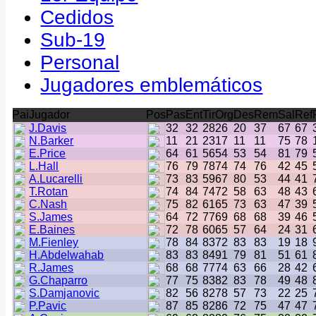
Cedidos
Sub-19
Personal
Jugadores emblemáticos
Pai
Jugador
Pos
Pas
Ent
Tir
Org
Des
Rem
Sal
Ref
J.Davis
32
32
28
26
20
37
67
67
N.Barker
11
21
23
17
11
11
75
78
E.Price
64
61
56
54
53
54
81
79
L.Hall
76
79
78
74
74
76
42
45
A.Lucarelli
73
83
59
67
80
53
44
41
T.Rotan
74
84
74
72
58
63
48
43
C.Nash
75
82
61
65
73
63
47
39
S.James
64
72
77
69
68
68
39
46
E.Baines
72
78
60
65
57
64
24
31
M.Fienley
78
84
83
72
83
83
19
18
H.Abdelwahab
83
83
84
91
79
81
51
61
R.James
68
68
77
74
63
66
28
42
G.Chaparro
77
75
83
82
83
78
49
48
S.Damjanovic
82
56
82
78
57
73
22
25
P.Pavic
87
85
82
86
72
75
47
47