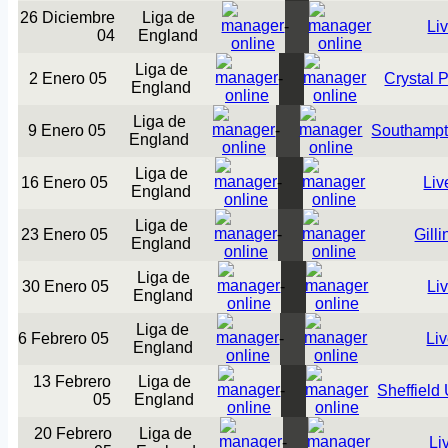
26 Diciembre
Liga de
-
Li
04
England
Liga de
2 Enero 05
-
Crystal 
England
Liga de
9 Enero 05
-
Southamp
England
Liga de
16 Enero 05
-
Liv
England
Liga de
23 Enero 05
-
Gill
England
Liga de
30 Enero 05
-
Li
England
Liga de
6 Febrero 05
-
Li
England
13 Febrero
Liga de
-
Sheffield
05
England
20 Febrero
Liga de
-
Li