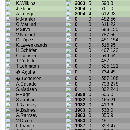
K.Wilkins
2003
5
598
3
J.Stone
2004
5
761
0
A.Irulegui
2004
4
612
98
M.Mahler
0
0
482
56
C.Marlind
0
0
611
22
P.Silva
0
0
688
155
V.Knabel
0
0
787
56
D.López
0
0
451
154
K.Løvenkrands
0
0
516
95
H.Schäfer
0
0
467
122
C.Bousier
0
0
544
64
J.Coltorti
0
0
487
1
T.Lehmann
0
0
525
121
0
0
734
45
�.Agulla
0
0
587
108
�.Bertelsen
A.Casado
0
0
703
278
S.Madsen
0
0
802
241
F.Pugh
1980
0
605
0
S.Jabbari
1982
0
465
211
J.Ramsey
1982
0
419
6
M.Baines
1983
0
538
0
A.Ramsey
1983
0
355
9
V.Dixon
1983
0
481
1
L.Franco
1987
0
393
47