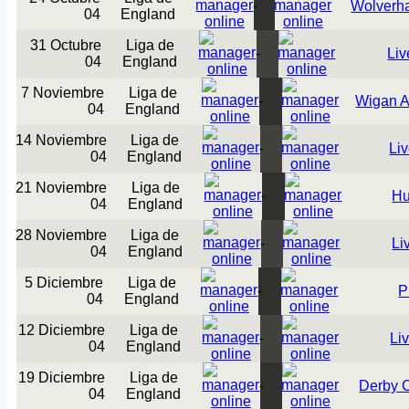
-
Wolverh
04
England
31 Octubre
Liga de
-
Liv
04
England
7 Noviembre
Liga de
-
Wigan At
04
England
14 Noviembre
Liga de
-
Li
04
England
21 Noviembre
Liga de
-
Hu
04
England
28 Noviembre
Liga de
-
Li
04
England
5 Diciembre
Liga de
-
P
04
England
12 Diciembre
Liga de
-
Li
04
England
19 Diciembre
Liga de
-
Derby 
04
England