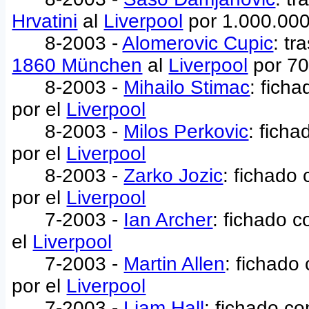
Hrvatini
al
Liverpool
por 1.000.00
8-2003 -
Alomerovic Cupic
: t
1860 München
al
Liverpool
por 70
8-2003 -
Mihailo Stimac
: fich
por el
Liverpool
8-2003 -
Milos Perkovic
: ficha
por el
Liverpool
8-2003 -
Zarko Jozic
: fichado
por el
Liverpool
7-2003 -
Ian Archer
: fichado c
el
Liverpool
7-2003 -
Martin Allen
: fichado
por el
Liverpool
7-2003 -
Liam Hall
: fichado co