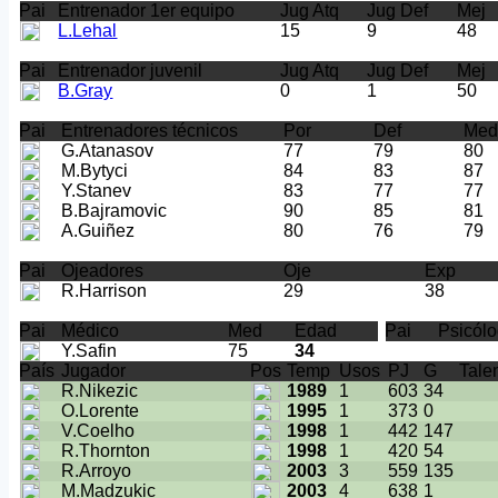
Pai
Entrenador 1er equipo
Jug Atq
Jug Def
Mej
L.Lehal
15
9
48
Pai
Entrenador juvenil
Jug Atq
Jug Def
Mej
B.Gray
0
1
50
Pai
Entrenadores técnicos
Por
Def
Me
G.Atanasov
77
79
80
M.Bytyci
84
83
87
Y.Stanev
83
77
77
B.Bajramovic
90
85
81
A.Guiñez
80
76
79
Pai
Ojeadores
Oje
Exp
R.Harrison
29
38
Pai
Médico
Med
Edad
Pai
Psicól
Y.Safin
75
34
País
Jugador
Pos
Temp
Usos
PJ
G
Tale
R.Nikezic
1989
1
603
34
O.Lorente
1995
1
373
0
V.Coelho
1998
1
442
147
R.Thornton
1998
1
420
54
R.Arroyo
2003
3
559
135
M.Madzukic
2003
4
638
1