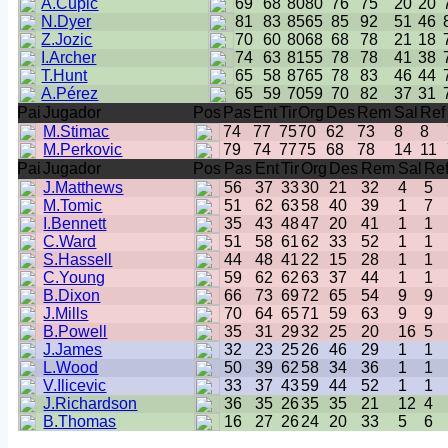
A.Cupic
69
68
80
80
76
75
20
20
N.Dyer
81
83
85
65
85
92
51
46
Z.Jozic
70
60
80
68
68
78
21
18
I.Archer
74
63
81
55
78
78
41
38
T.Hunt
65
58
87
65
78
83
46
44
A.Pérez
65
59
70
59
70
82
37
31
Pai
Jugador
Pos
Pas
Ent
Tir
Org
Des
Rem
Sal
Ref
M.Stimac
74
77
75
70
62
73
8
8
M.Perkovic
79
74
77
75
68
78
14
11
Pai
Jugador
Pos
Pas
Ent
Tir
Org
Des
Rem
Sal
Re
J.Matthews
56
37
33
30
21
32
4
5
M.Tomic
51
62
63
58
40
39
1
7
I.Bennett
35
43
48
47
20
41
1
1
C.Ward
51
58
61
62
33
52
1
1
S.Hassell
44
48
41
22
15
28
1
1
C.Young
59
62
62
63
37
44
1
1
B.Dixon
66
73
69
72
65
54
9
9
J.Mills
70
64
65
71
59
63
9
9
B.Powell
35
31
29
32
25
20
16
5
J.James
32
23
25
26
46
29
1
1
L.Wood
50
39
62
58
34
36
1
1
V.Ilicevic
33
37
43
59
44
52
1
1
J.Richardson
36
35
26
35
35
21
12
4
B.Thomas
16
27
26
24
20
33
5
6