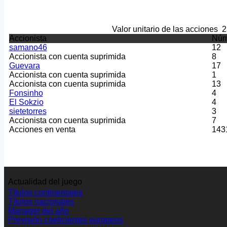
Valor unitario de las acciones
2
Accionista
Núm
samano46
12
Accionista con cuenta suprimida
8
Guevara
17
Accionista con cuenta suprimida
1
Accionista con cuenta suprimida
13
Fonsinho
4
El Sokzio
4
sietetorres
3
Accionista con cuenta suprimida
7
Acciones en venta
143
Actualidad del juego
Títulos continentales
Títulos nacionales
Manager del año
Previsión coeficientes europeos