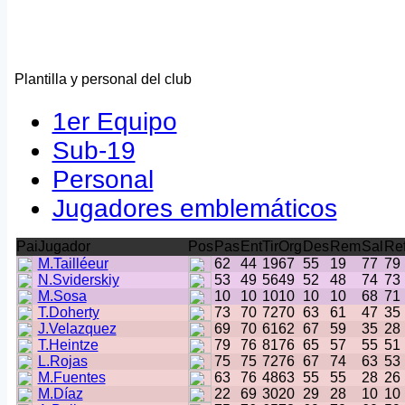
Plantilla y personal del club
1er Equipo
Sub-19
Personal
Jugadores emblemáticos
Pai
Jugador
Pos
Pas
Ent
Tir
Org
Des
Rem
Sal
Re
M.Tailléeur
62
44
19
67
55
19
77
79
N.Sviderskiy
53
49
56
49
52
48
74
73
M.Sosa
10
10
10
10
10
10
68
71
T.Doherty
73
70
72
70
63
61
47
35
J.Velazquez
69
70
61
62
67
59
35
28
T.Heintze
79
76
81
76
65
57
55
51
L.Rojas
75
75
72
76
67
74
63
53
M.Fuentes
63
76
48
63
55
55
28
26
M.Díaz
22
69
30
20
29
28
10
10