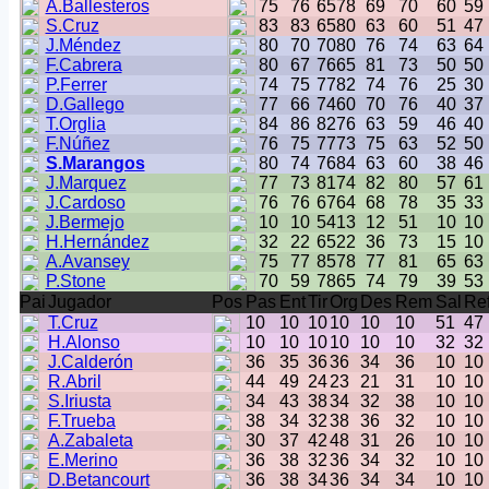
A.Ballesteros
75
76
65
78
69
70
60
59
S.Cruz
83
83
65
80
63
60
51
47
J.Méndez
80
70
70
80
76
74
63
64
F.Cabrera
80
67
76
65
81
73
50
50
P.Ferrer
74
75
77
82
74
76
25
30
D.Gallego
77
66
74
60
70
76
40
37
T.Orglia
84
86
82
76
63
59
46
40
F.Núñez
76
75
77
73
75
63
52
50
S.Marangos
80
74
76
84
63
60
38
46
J.Marquez
77
73
81
74
82
80
57
61
J.Cardoso
76
76
67
64
68
78
35
33
J.Bermejo
10
10
54
13
12
51
10
10
H.Hernández
32
22
65
22
36
73
15
10
A.Avansey
75
77
85
78
77
81
65
63
P.Stone
70
59
78
65
74
79
39
53
Pai
Jugador
Pos
Pas
Ent
Tir
Org
Des
Rem
Sal
Re
T.Cruz
10
10
10
10
10
10
51
47
H.Alonso
10
10
10
10
10
10
32
32
J.Calderón
36
35
36
36
34
36
10
10
R.Abril
44
49
24
23
21
31
10
10
S.Iriusta
34
43
38
34
32
38
10
10
F.Trueba
38
34
32
38
36
32
10
10
A.Zabaleta
30
37
42
48
31
26
10
10
E.Merino
36
38
32
36
34
32
10
10
D.Betancourt
36
38
34
36
34
34
10
10