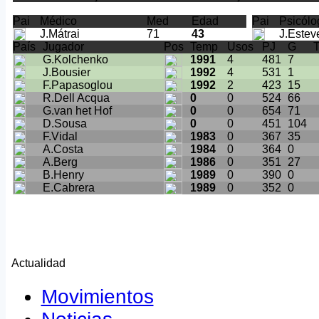
Pai
Médico
Med
Edad
Pai
Psicólo
J.Mátrai
71
43
J.Estev
País
Jugador
Pos
Temp
Usos
PJ
G
T
G.Kolchenko
1991
4
481
7
J.Bousier
1992
4
531
1
F.Papasoglou
1992
2
423
15
R.Dell Acqua
0
0
524
66
G.van het Hof
0
0
654
71
D.Sousa
0
0
451
104
F.Vidal
1983
0
367
35
A.Costa
1984
0
364
0
A.Berg
1986
0
351
27
B.Henry
1989
0
390
0
E.Cabrera
1989
0
352
0
Actualidad
Movimientos