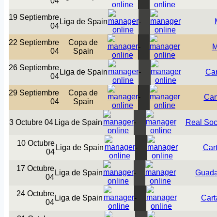
04
19 Septiembre
Liga de Spain
-
04
22 Septiembre
Copa de
-
M
04
Spain
26 Septiembre
Liga de Spain
-
Ca
04
29 Septiembre
Copa de
-
Car
04
Spain
3 Octubre 04
Liga de Spain
-
Real Soc
10 Octubre
Liga de Spain
-
Car
04
17 Octubre
Liga de Spain
-
Guada
04
24 Octubre
Liga de Spain
-
Cart
04