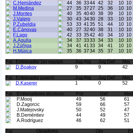
C.Hernández
44
36
33
44
42
32
10
10
M.Medina
27
35
37
27
25
36
10
10
J.Montes
40
35
40
40
38
39
10
10
J.Valero
30
43
34
30
28
33
10
10
P.Zubeldia
53
33
41
35
51
44
10
10
E.Cánovas
40
27
32
40
38
31
10
10
F.Lago
42
33
35
42
40
34
10
10
A.Agulla
34
37
33
33
34
33
10
10
J.Zúñiga
34
41
41
33
34
41
10
10
H.Mújica
35
36
37
34
35
37
10
10
Pai
Entrenador 1er equipo
Jug Atq
Jug Def
Mej
D.Boakov
9
9
42
Pai
Entrenador juvenil
Jug Atq
Jug Def
Mej
D.Kaserer
1
0
52
Pai
Entrenadores técnicos
Por
Def
Me
P.Mooij
49
56
61
D.Zagorcic
59
66
57
J.Matejovsky
50
52
47
B.Deméntiev
44
49
57
A.Rodríguez
46
62
51
Pai
Ojeadores
Oje
E