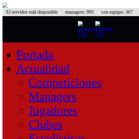
El servidor está disponible
managers: 995 con equipo: 367 equ
Portada
Actualidad
Competiciones
Managers
Jugadores
Clubes
Estadísticas