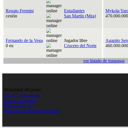
Renato Fermini
Estudiantes
Mykola Yar
cesión
San Martín (Mza)
470.000.000
Fernando de la Vega
Jugador libre
Agapito Ser
0 eu
Crucero del Norte
460.000.000
ver listado de traspasos
Actualidad del juego
Títulos continentales
Títulos nacionales
Manager del año
Previsión coeficientes europeos