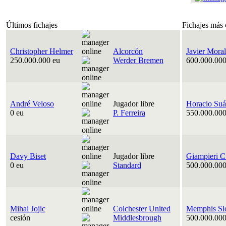
Últimos fichajes
Fichajes más 
Christopher Helmer
Alcorcón
Javier Moral
250.000.000 eu
Werder Bremen
600.000.000
André Veloso
Jugador libre
Horacio Suá
0 eu
P. Ferreira
550.000.000
Davy Biset
Jugador libre
Giampieri C
0 eu
Standard
500.000.000
Mihal Jojic
Colchester United
Memphis Sl
cesión
Middlesbrough
500.000.000