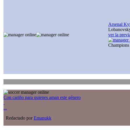
Arsenal Ky
Lobanovsk
ver la prev
Champions
Con cariño para quienes aman este género
...
Redactado por
Emanukk