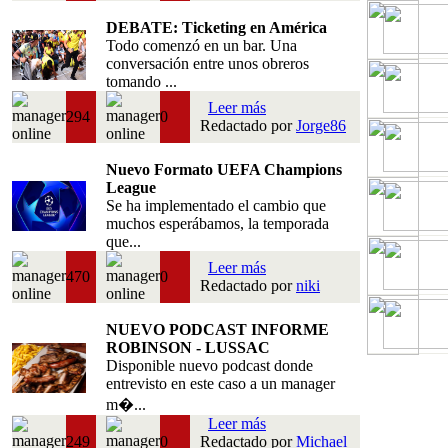
DEBATE: Ticketing en América
Todo comenzó en un bar. Una
conversación entre unos obreros
tomando ...
Leer más
294
0
Redactado por
Jorge86
Nuevo Formato UEFA Champions
League
Se ha implementado el cambio que
muchos esperábamos, la temporada
que...
Leer más
470
0
Redactado por
niki
NUEVO PODCAST INFORME
ROBINSON - LUSSAC
Disponible nuevo podcast donde
entrevisto en este caso a un manager
m�...
Leer más
249
0
Redactado por
Michael