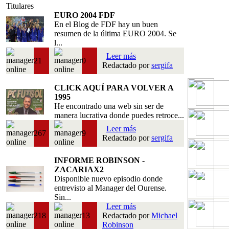
Titulares
EURO 2004 FDF
En el Blog de FDF hay un buen
resumen de la última EURO 2004. Se
l...
Leer más
21
0
Redactado por
sergifa
CLICK AQUÍ PARA VOLVER A
1995
He encontrado una web sin ser de
manera lucrativa donde puedes retroce...
Leer más
267
9
Redactado por
sergifa
INFORME ROBINSON -
ZACARIAX2
Disponible nuevo episodio donde
entrevisto al Manager del Ourense.
Sin...
Leer más
218
13
Redactado por
Michael
Robinson