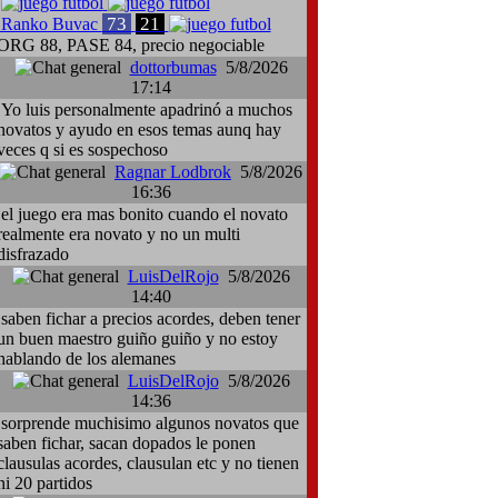
73
21
Ranko Buvac
ORG 88, PASE 84, precio negociable
dottorbumas
5/8/2026
17:14
Yo luis personalmente apadrinó a muchos
novatos y ayudo en esos temas aunq hay
veces q si es sospechoso
Ragnar Lodbrok
5/8/2026
16:36
el juego era mas bonito cuando el novato
realmente era novato y no un multi
disfrazado
LuisDelRojo
5/8/2026
14:40
saben fichar a precios acordes, deben tener
un buen maestro guiño guiño y no estoy
hablando de los alemanes
LuisDelRojo
5/8/2026
14:36
sorprende muchisimo algunos novatos que
saben fichar, sacan dopados le ponen
clausulas acordes, clausulan etc y no tienen
ni 20 partidos