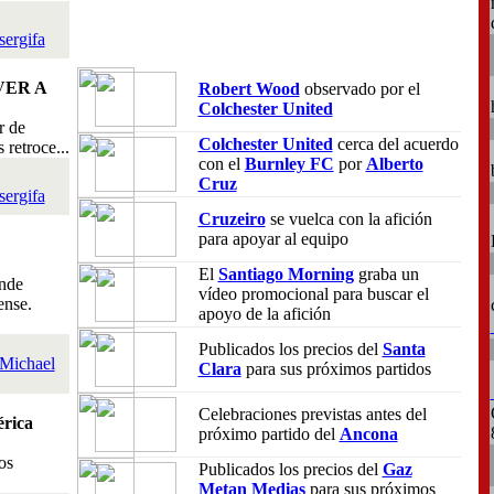
sergifa
VER A
Robert Wood
observado por el
Colchester United
r de
Colchester United
cerca del acuerdo
retroce...
con el
Burnley FC
por
Alberto
Cruz
sergifa
Cruzeiro
se vuelca con la afición
para apoyar al equipo
El
Santiago Morning
graba un
nde
vídeo promocional para buscar el
ense.
apoyo de la afición
Publicados los precios del
Santa
Michael
Clara
para sus próximos partidos
Celebraciones previstas antes del
rica
próximo partido del
Ancona
os
Publicados los precios del
Gaz
Metan Medias
para sus próximos