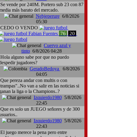
Se vende por 240M. Portero sub 23 con 87
media más barato del mercado.
Nebjeperure
6/8/2026
05:30
CEDO O VENDO
76
20
Fabian Fuentes
Cuervo azul y
tinto
6/8/2026 04:28
Hola alguno sabe por que no puedo
despedir jugadores?
GeradoBedoya
6/8/2026
04:05
Que pereza andar con multis o con
:trampas"..No van a salir en las noticias si
ganan la liga o la Champions..?
Izquierdo1980
5/8/2026
22:45
Que es solo un JUEGO señores y de 300
usuarios..
Izquierdo1980
5/8/2026
22:43
El juego merece la pena pero entre