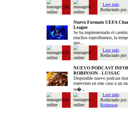
Leer más
294
0
Redactado por
Nuevo Formato UEFA Cha
League
Se ha implementado el cambi
muchos esperábamos, la temp
que...
Leer más
470
0
Redactado por
NUEVO PODCAST INFO
ROBINSON - LUSSAC
Disponible nuevo podcast do
entrevisto en este caso a un m
m�...
Leer más
249
1
Redactado por
Robinson