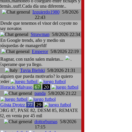
multis,mamoneo o colegueo entre fichajes y
demás..uuff.Cada día una diferente..
Izquierdo1980
5/8/2026
22:43
Desde que tenemos el visor del coyote no
hay novatos
Strawman
5/8/2026 22:34
En Google trends, año y medio sin
búsquedas de managerfdf
Emperor
5/8/2026 22:19
Ragnar, con razón salen maletas...
.
Esperame que ya llego.
Tuvia Bielski
5/8/2026 21:31
alguien que pueda motivarlo? lo quiero
ceder
67
20
Horacio Malvaso
panda
5/8/2026 21:22
77
29
Gösta Drotzz
ORG 87, PASE 82, DESM 85, REMATE
82, en venta por 45 mil
dottorbumas
5/8/2026
17:15