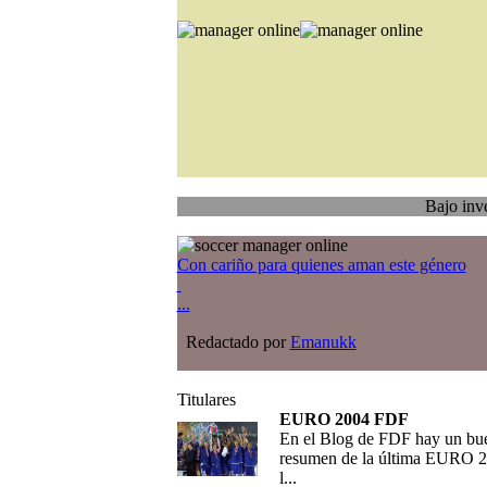
Bajo investigación
Con cariño para quienes aman este género
...
Redactado por
Emanukk
Titulares
EURO 2004 FDF
En el Blog de FDF hay un bu
resumen de la última EURO 2
l...