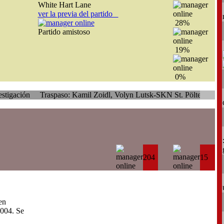
White Hart Lane
ver la previa del partido
28%
Partido amistoso
19%
0%
Traspaso: Kamil Zoidl, Volyn Lutsk-SKN St. Pölten
204
15
en
004. Se