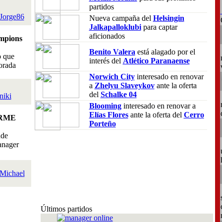
partidos
Jorge86
Nueva campaña del
Helsingin
Jalkapalloklubi
para captar
aficionados
mpions
Benito Valera
está alagado por el
o que
interés del
Atlético Paranaense
orada
Norwich City
interesado en renovar
a
Zhelyu Slaveykov
ante la oferta
del
Schalke 04
niki
Blooming
interesado en renovar a
Elías Flores
ante la oferta del
Cerro
RME
Porteño
nde
anager
Michael
Últimos partidos