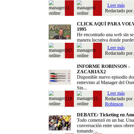
Leer más
21
0
Redactado por
CLICK AQUÍ PARA VOL
1995
He encontrado una web sin se
manera lucrativa donde puedes 
Leer más
267
9
Redactado por
INFORME ROBINSON -
ZACARIAX2
Disponible nuevo episodio do
entrevisto al Manager del Our
Sin...
Leer más
218
15
Redactado por
Robinson
DEBATE: Ticketing en Amé
Todo comenzó en un bar. Una
conversación entre unos obrer
tomando ...