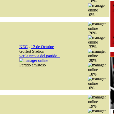
18%
Fe
Fe
0%
20%
H
H
NEC
-
12 de Octubre
33%
Goffert Stadion
ver la previa del partido
29%
Partido amistoso
18%
0%
19%