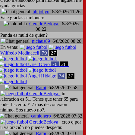
Cedo melancólico para motivar alguien me
ayuda gracias
hhijohyu
6/8/2026 11:26
Vale gracias camionero
GeradoBedoya
6/8/2026
08:22
Panda es multi de quien?
niclaus89
6/8/2026 08:20
En venta:
79
27
Wilfredo Medinaceli
70
26
Uriel Otero
74
27
Ángel Hidalgo
Rami
6/8/2026 07:58
GeradoBedoya
tu
valoracion es 51. Tenes que tener 65 para
poder hacerlo. Y 7 dias de conexion
minimo. Sos nuevo no?.
camionero
6/8/2026 07:32
GeradoBedoya
creo q por
tu valoración no puedes despedir.
Rami
6/8/2026 07:16