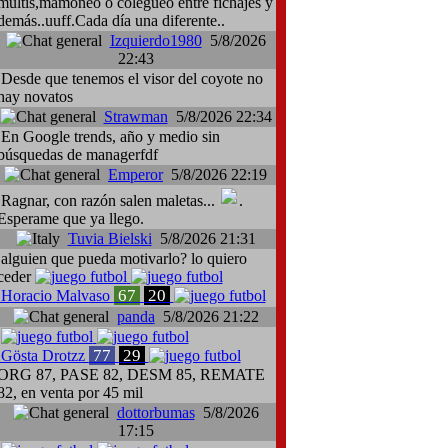
multis,mamoneo o colegueo entre fichajes y
demás..uuff.Cada día una diferente..
Izquierdo1980
5/8/2026
22:43
Desde que tenemos el visor del coyote no
hay novatos
Strawman
5/8/2026 22:34
En Google trends, año y medio sin
búsquedas de managerfdf
Emperor
5/8/2026 22:19
Ragnar, con razón salen maletas...
.
Esperame que ya llego.
Tuvia Bielski
5/8/2026 21:31
alguien que pueda motivarlo? lo quiero
ceder
67
20
Horacio Malvaso
panda
5/8/2026 21:22
77
29
Gösta Drotzz
ORG 87, PASE 82, DESM 85, REMATE
82, en venta por 45 mil
dottorbumas
5/8/2026
17:15