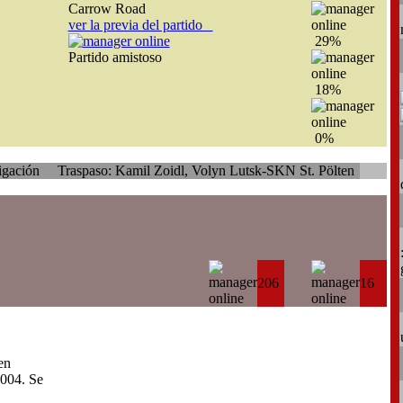
Carrow Road
ver la previa del partido
29%
Partido amistoso
18%
0%
aspaso: Kamil Zoidl, Volyn Lutsk-SKN St. Pölten
206
16
en
004. Se