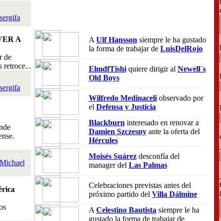
sergifa
VER A
A
Ulf Hansson
siempre le ha gustado
la forma de trabajar de
LuisDelRojo
r de
retroce...
ElmdfTishi
quiere dirigir al
Newell´s
Old Boys
sergifa
Wilfredo Medinaceli
observado por
el
Defensa y Justicia
Blackburn
interesado en renovar a
nde
Damien Szczesny
ante la oferta del
ense.
Hércules
Moisés Suárez
desconfía del
Michael
manager del
Las Palmas
Celebraciones previstas antes del
rica
próximo partido del
Villa Dálmine
os
A
Celestino Bautista
siempre le ha
gustado la forma de trabajar de