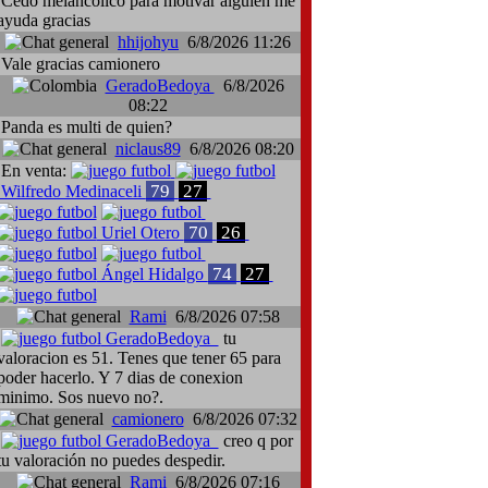
Cedo melancólico para motivar alguien me
ayuda gracias
hhijohyu
6/8/2026 11:26
Vale gracias camionero
GeradoBedoya
6/8/2026
08:22
Panda es multi de quien?
niclaus89
6/8/2026 08:20
En venta:
79
27
Wilfredo Medinaceli
70
26
Uriel Otero
74
27
Ángel Hidalgo
Rami
6/8/2026 07:58
GeradoBedoya
tu
valoracion es 51. Tenes que tener 65 para
poder hacerlo. Y 7 dias de conexion
minimo. Sos nuevo no?.
camionero
6/8/2026 07:32
GeradoBedoya
creo q por
tu valoración no puedes despedir.
Rami
6/8/2026 07:16