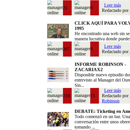
Leer más
21
0
Redactado por
CLICK AQUÍ PARA VOL
1995
He encontrado una web sin se
manera lucrativa donde puedes 
Leer más
267
9
Redactado por
INFORME ROBINSON -
ZACARIAX2
Disponible nuevo episodio do
entrevisto al Manager del Our
Sin...
Leer más
218
15
Redactado por
Robinson
DEBATE: Ticketing en Amé
Todo comenzó en un bar. Una
conversación entre unos obrer
tomando ...