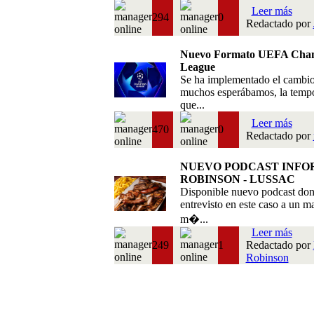
Leer más
294
0
Redactado por
Nuevo Formato UEFA Cha
League
Se ha implementado el cambi
muchos esperábamos, la temp
que...
Leer más
470
0
Redactado por
NUEVO PODCAST INFO
ROBINSON - LUSSAC
Disponible nuevo podcast do
entrevisto en este caso a un m
m�...
Leer más
249
1
Redactado por
Robinson