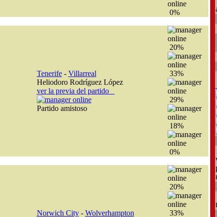
0%
20%
Tenerife
-
Villarreal
33%
Heliodoro Rodríguez López
ver la previa del partido
29%
Partido amistoso
18%
0%
20%
Norwich City
-
Wolverhampton
33%