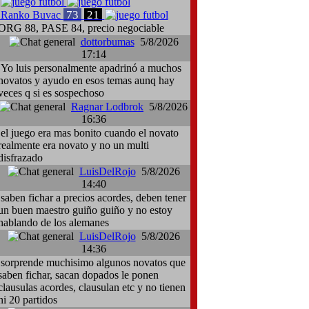
73
21
Ranko Buvac
ORG 88, PASE 84, precio negociable
dottorbumas
5/8/2026
17:14
Yo luis personalmente apadrinó a muchos
novatos y ayudo en esos temas aunq hay
veces q si es sospechoso
Ragnar Lodbrok
5/8/2026
16:36
el juego era mas bonito cuando el novato
realmente era novato y no un multi
disfrazado
LuisDelRojo
5/8/2026
14:40
saben fichar a precios acordes, deben tener
un buen maestro guiño guiño y no estoy
hablando de los alemanes
LuisDelRojo
5/8/2026
14:36
sorprende muchisimo algunos novatos que
saben fichar, sacan dopados le ponen
clausulas acordes, clausulan etc y no tienen
ni 20 partidos