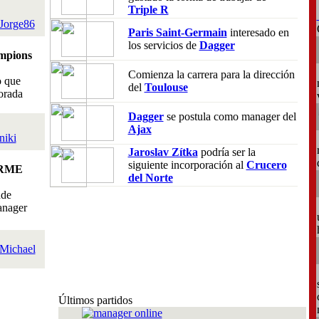
Triple R
Jorge86
Paris Saint-Germain
interesado en
los servicios de
Dagger
mpions
Comienza la carrera para la dirección
o que
del
Toulouse
orada
Dagger
se postula como manager del
Ajax
niki
Jaroslav Zítka
podría ser la
siguiente incorporación al
Crucero
RME
del Norte
nde
anager
Michael
Últimos partidos