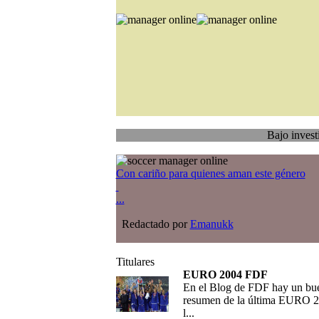
Bajo investigación
Tr
Con cariño para quienes aman este género
...
Redactado por
Emanukk
Titulares
EURO 2004 FDF
En el Blog de FDF hay un bu
resumen de la última EURO 2
l...