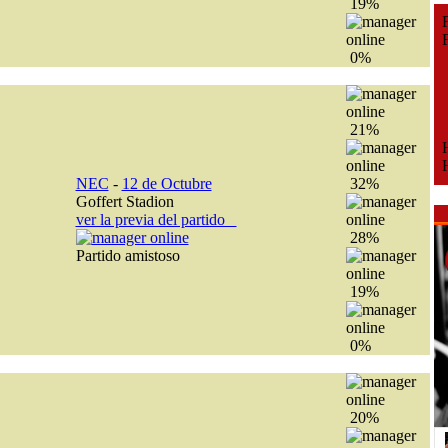
19%
Fe
Fe
0%
21%
H
H
NEC
-
12 de Octubre
32%
Goffert Stadion
ver la previa del partido
28%
Partido amistoso
19%
0%
20%