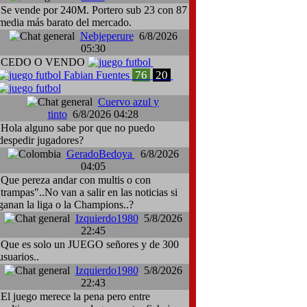
Se vende por 240M. Portero sub 23 con 87
media más barato del mercado.
Nebjeperure
6/8/2026
05:30
CEDO O VENDO
76
20
Fabian Fuentes
Cuervo azul y
tinto
6/8/2026 04:28
Hola alguno sabe por que no puedo
despedir jugadores?
GeradoBedoya
6/8/2026
04:05
Que pereza andar con multis o con
:trampas"..No van a salir en las noticias si
ganan la liga o la Champions..?
Izquierdo1980
5/8/2026
22:45
Que es solo un JUEGO señores y de 300
usuarios..
Izquierdo1980
5/8/2026
22:43
El juego merece la pena pero entre