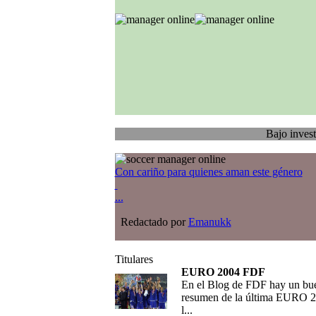
Bajo investigación
T
Con cariño para quienes aman este género
...
Redactado por
Emanukk
Titulares
EURO 2004 FDF
En el Blog de FDF hay un bu
resumen de la última EURO 2
l...