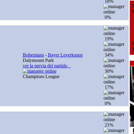
18%
Fe
Fe
0%
19%
H
H
Bohemians
-
Bayer Leverkusen
34%
Dalymount Park
ver la previa del partido
30%
Champions League
17%
0%
21%