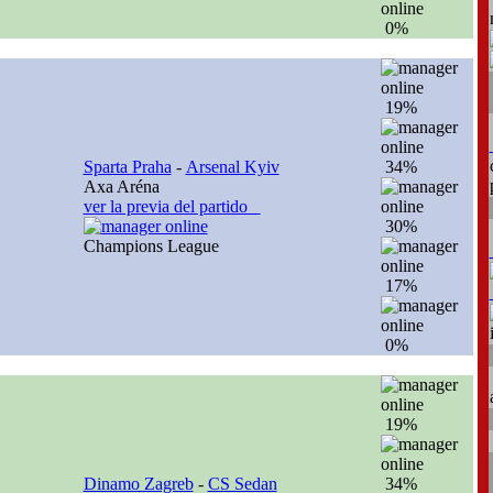
0%
19%
Sparta Praha
-
Arsenal Kyiv
34%
Axa Aréna
ver la previa del partido
30%
Champions League
17%
0%
19%
Dinamo Zagreb
-
CS Sedan
34%