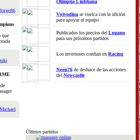
Olimpija Ljubljana
Jorge86
Vojvodina
se vuelca con la afición
para apoyar al equipo
mpions
Publicados los precios del
Lugano
o que
para sus próximos partidos
orada
Los inversores confian en
Racing
niki
Neon76
de deshace de las acciones
RME
del
Newcastle
nde
anager
Michael
Últimos partidos