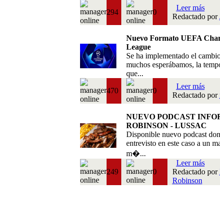
Leer más
294
0
Redactado por
Nuevo Formato UEFA Cha
League
Se ha implementado el cambi
muchos esperábamos, la temp
que...
Leer más
470
0
Redactado por
NUEVO PODCAST INFO
ROBINSON - LUSSAC
Disponible nuevo podcast do
entrevisto en este caso a un m
m�...
Leer más
249
0
Redactado por
Robinson