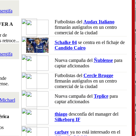
sergifa
Futbolistas del
Audax Italiano
VER A
firmarán autógrafos en un centro
comercial de la ciudad
r de
retroce...
Schalke 04
se centra en el fichaje de
Candido Cairo
sergifa
Nueva campaña del
Ñublense
para
captar aficionados
Futbolistas del
Cercle Brugge
nde
firmarán autógrafos en un centro
ense.
comercial de la ciudad
Nueva campaña del
Teplice
para
Michael
captar aficionados
thiago
desconfía del manager del
rica
Silkeborg IF
os
carbay
ya no está interesado en el