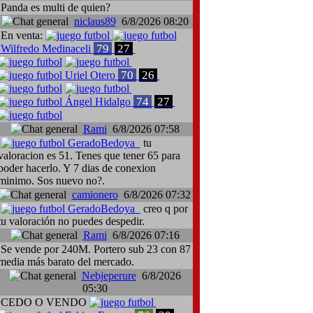
Panda es multi de quien?
niclaus89
6/8/2026 08:20
En venta:
79
27
Wilfredo Medinaceli
70
26
Uriel Otero
74
27
Ángel Hidalgo
Rami
6/8/2026 07:58
ieri Cusinato, Cádiz-Cagliari
GeradoBedoya
tu
valoracion es 51. Tenes que tener 65 para
poder hacerlo. Y 7 dias de conexion
minimo. Sos nuevo no?.
camionero
6/8/2026 07:32
GeradoBedoya
creo q por
tu valoración no puedes despedir.
Rami
6/8/2026 07:16
Se vende por 240M. Portero sub 23 con 87
media más barato del mercado.
Nebjeperure
6/8/2026
05:30
CEDO O VENDO