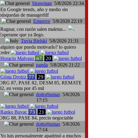
Strawman
5/8/2026 22:34
En Google trends, año y medio sin
búsquedas de managerfdf
Emperor
5/8/2026 22:19
Ragnar, con razón salen maletas...
.
Esperame que ya llego.
Tuvia Bielski
5/8/2026 21:31
alguien que pueda motivarlo? lo quiero
ceder
67
20
Horacio Malvaso
panda
5/8/2026 21:22
77
29
Gösta Drotzz
ORG 87, PASE 82, DESM 85, REMATE
82, en venta por 45 mil
dottorbumas
5/8/2026
17:15
73
21
Ranko Buvac
ORG 88, PASE 84, precio negociable
dottorbumas
5/8/2026
17:14
Yo luis personalmente apadrinó a muchos