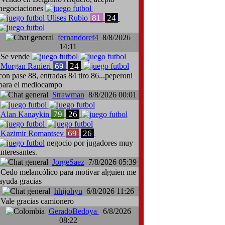
negociaciones
81
24
Ulises Rubio
fernandoref4
8/8/2026
14:11
Se vende
69
24
Morgan Ranieri
con pase 88, entradas 84 tiro 86...peperoni
para el mediocampo
Strawman
8/8/2026 00:01
79
26
Alan Kanaykin
69
26
Kazimir Romantsev
negocio por jugadores muy
interesantes.
JorgeSaez
7/8/2026 05:39
Cedo melancólico para motivar alguien me
ayuda gracias
hhijohyu
6/8/2026 11:26
Vale gracias camionero
GeradoBedoya
6/8/2026
08:22