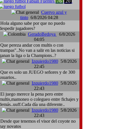
76
20
Fabian Fuentes
Cuervo azul y
tinto
6/8/2026 04:28
Hola alguno sabe por que no puedo
despedir jugadores?
GeradoBedoya
6/8/2026
04:05
Que pereza andar con multis o con
:trampas"..No van a salir en las noticias si
ganan la liga o la Champions..?
Izquierdo1980
5/8/2026
22:45
Que es solo un JUEGO señores y de 300
usuarios..
Izquierdo1980
5/8/2026
22:43
El juego merece la pena pero entre
multis,mamoneo o colegueo entre fichajes y
demás..uuff.Cada día una diferente..
Izquierdo1980
5/8/2026
22:43
Desde que tenemos el visor del coyote no
hay novatos