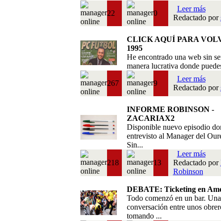
Leer más
22
0
Redactado por
CLICK AQUÍ PARA VOL
1995
He encontrado una web sin se
manera lucrativa donde puedes 
Leer más
267
9
Redactado por
INFORME ROBINSON -
ZACARIAX2
Disponible nuevo episodio do
entrevisto al Manager del Our
Sin...
Leer más
218
13
Redactado por
Robinson
DEBATE: Ticketing en Amé
Todo comenzó en un bar. Una
conversación entre unos obrer
tomando ...