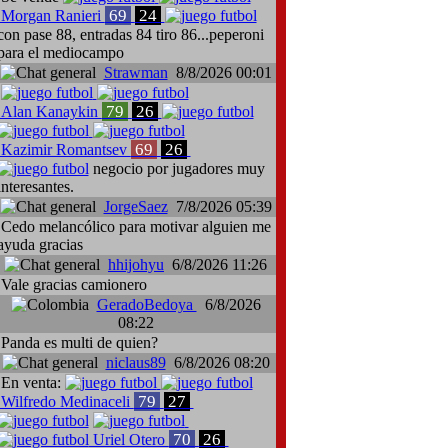
69
24
Morgan Ranieri
con pase 88, entradas 84 tiro 86...peperoni
para el mediocampo
Strawman
8/8/2026 00:01
79
26
Alan Kanaykin
69
26
Kazimir Romantsev
negocio por jugadores muy
interesantes.
JorgeSaez
7/8/2026 05:39
Cedo melancólico para motivar alguien me
ayuda gracias
hhijohyu
6/8/2026 11:26
Vale gracias camionero
GeradoBedoya
6/8/2026
08:22
Panda es multi de quien?
niclaus89
6/8/2026 08:20
En venta:
79
27
Wilfredo Medinaceli
70
26
Uriel Otero