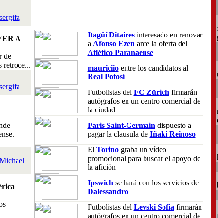
sergifa
Itagüí Ditaires
interesado en renovar
VER A
a
Afonso Ezen
ante la oferta del
Atlético Paranaense
r de
retroce...
mauriciio
entre los candidatos al
Real Potosí
sergifa
Futbolistas del
FC Zürich
firmarán
autógrafos en un centro comercial de
la ciudad
nde
Paris Saint-Germain
dispuesto a
ense.
pagar la clausula de
Iñaki Reinoso
El
Torino
graba un vídeo
promocional para buscar el apoyo de
Michael
la afición
Ipswich
se hará con los servicios de
rica
Dalessandro
os
Futbolistas del
Levski Sofia
firmarán
autógrafos en un centro comercial de