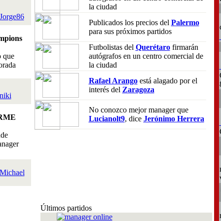
la ciudad
Jorge86
Publicados los precios del
Palermo
para sus próximos partidos
mpions
Futbolistas del
Querétaro
firmarán
o que
autógrafos en un centro comercial de
orada
la ciudad
Rafael Arango
está alagado por el
interés del
Zaragoza
niki
No conozco mejor manager que
RME
Lucianolt9
, dice
Jerónimo Herrera
nde
anager
Michael
Últimos partidos