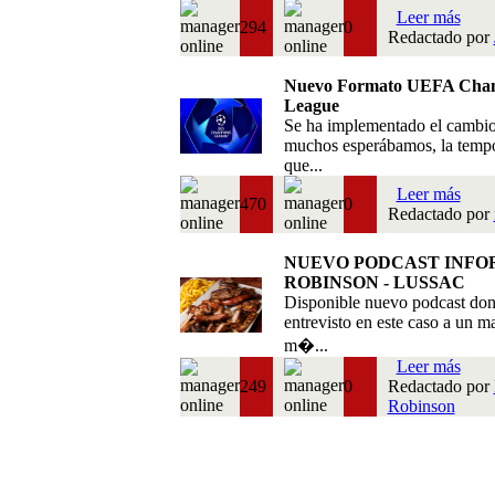
Leer más
294
0
Redactado por
Nuevo Formato UEFA Cha
League
Se ha implementado el cambi
muchos esperábamos, la temp
que...
Leer más
470
0
Redactado por
NUEVO PODCAST INFO
ROBINSON - LUSSAC
Disponible nuevo podcast do
entrevisto en este caso a un m
m�...
Leer más
249
0
Redactado por
Robinson