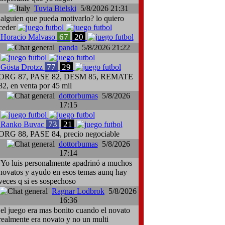
Tuvia Bielski
5/8/2026 21:31
alguien que pueda motivarlo? lo quiero
ceder
67
20
Horacio Malvaso
panda
5/8/2026 21:22
77
29
Gösta Drotzz
ORG 87, PASE 82, DESM 85, REMATE
82, en venta por 45 mil
dottorbumas
5/8/2026
17:15
73
21
Ranko Buvac
ORG 88, PASE 84, precio negociable
dottorbumas
5/8/2026
17:14
Yo luis personalmente apadrinó a muchos
novatos y ayudo en esos temas aunq hay
veces q si es sospechoso
Ragnar Lodbrok
5/8/2026
16:36
el juego era mas bonito cuando el novato
realmente era novato y no un multi