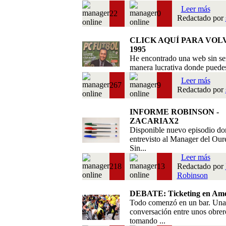
Leer más
22
0
Redactado por
CLICK AQUÍ PARA VOL
1995
He encontrado una web sin se
manera lucrativa donde puedes 
Leer más
267
9
Redactado por
INFORME ROBINSON -
ZACARIAX2
Disponible nuevo episodio do
entrevisto al Manager del Our
Sin...
Leer más
218
13
Redactado por
Robinson
DEBATE: Ticketing en Amé
Todo comenzó en un bar. Una
conversación entre unos obrer
tomando ...