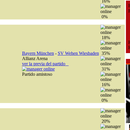
16%
Fe
Fe
0%
18%
H
H
Bayern München
-
SV Wehen Wiesbaden
35%
Allianz Arena
ver la previa del partido
31%
Partido amistoso
16%
0%
20%