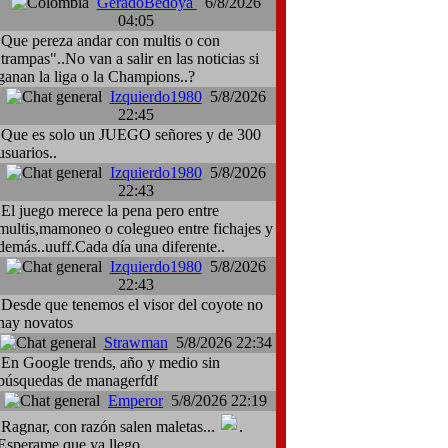
GeradoBedoya
6/8/2026
04:05
Que pereza andar con multis o con
:trampas"..No van a salir en las noticias si
ganan la liga o la Champions..?
Izquierdo1980
5/8/2026
22:45
Que es solo un JUEGO señores y de 300
usuarios..
Izquierdo1980
5/8/2026
22:43
El juego merece la pena pero entre
multis,mamoneo o colegueo entre fichajes y
demás..uuff.Cada día una diferente..
Izquierdo1980
5/8/2026
22:43
Desde que tenemos el visor del coyote no
hay novatos
Strawman
5/8/2026 22:34
En Google trends, año y medio sin
búsquedas de managerfdf
Emperor
5/8/2026 22:19
Ragnar, con razón salen maletas...
.
Esperame que ya llego.