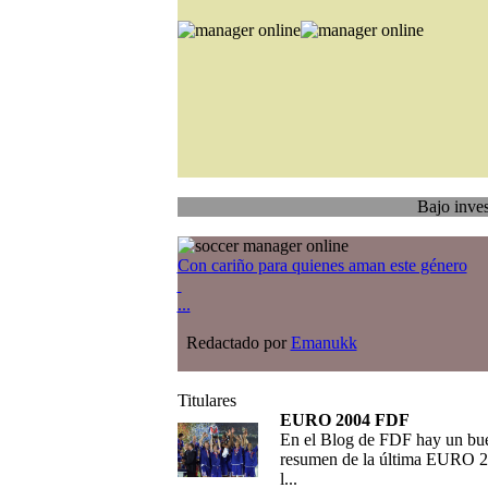
Bajo investigación
Con cariño para quienes aman este género
...
Redactado por
Emanukk
Titulares
EURO 2004 FDF
En el Blog de FDF hay un bu
resumen de la última EURO 2
l...