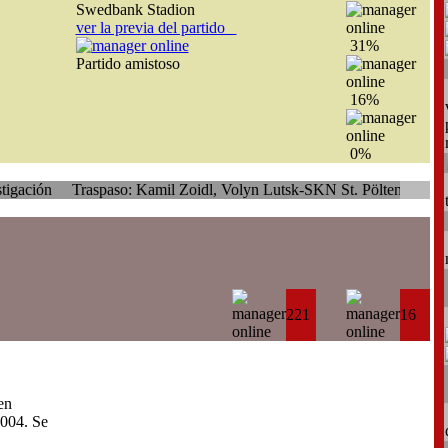
Swedbank Stadion
ver la previa del partido
31%
Partido amistoso
16%
0%
Traspaso: Kamil Zoidl, Volyn Lutsk-SKN St. Pölten
Traspaso: Giam
221
16
en
004. Se