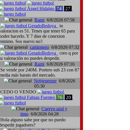
74
27
Ángel Hidalgo
Rami
6/8/2026 07:58
GeradoBedoya
tu
valoracion es 51. Tenes que tener 65 para
poder hacerlo. Y 7 dias de conexion
minimo. Sos nuevo no?.
camionero
6/8/2026 07:32
GeradoBedoya
creo q por
pieri Cusinato, Cádiz-Cagliari
tu valoración no puedes despedir.
Rami
6/8/2026 07:16
Se vende por 240M. Portero sub 23 con 87
media más barato del mercado.
Nebjeperure
6/8/2026
05:30
CEDO O VENDO
76
20
Fabian Fuentes
Cuervo azul y
tinto
6/8/2026 04:28
Hola alguno sabe por que no puedo
despedir jugadores?