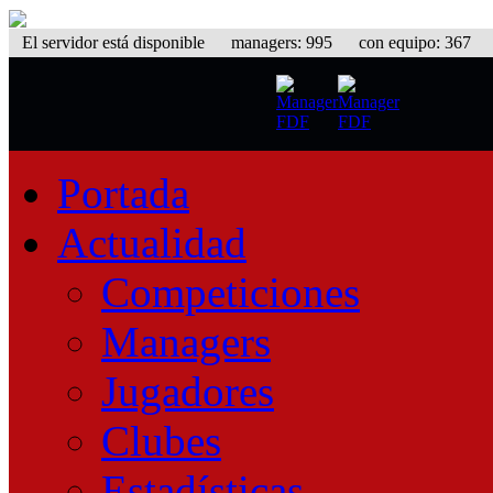
El servidor está disponible
managers: 995 con equipo: 367 equ
Portada
Actualidad
Competiciones
Managers
Jugadores
Clubes
Estadísticas