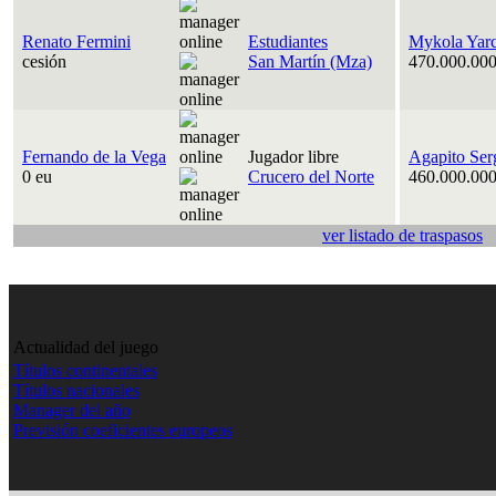
Renato Fermini
Estudiantes
Mykola Yar
cesión
San Martín (Mza)
470.000.000
Fernando de la Vega
Jugador libre
Agapito Ser
0 eu
Crucero del Norte
460.000.000
ver listado de traspasos
Actualidad del juego
Títulos continentales
Títulos nacionales
Manager del año
Previsión coeficientes europeos