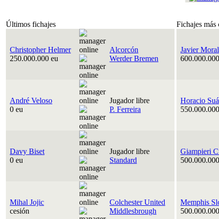
Últimos fichajes
Fichajes más 
Christopher Helmer
Alcorcón
Javier Moral
250.000.000 eu
Werder Bremen
600.000.000
André Veloso
Jugador libre
Horacio Suá
0 eu
P. Ferreira
550.000.000
Davy Biset
Jugador libre
Giampieri C
0 eu
Standard
500.000.000
Mihal Jojic
Colchester United
Memphis Sl
cesión
Middlesbrough
500.000.000