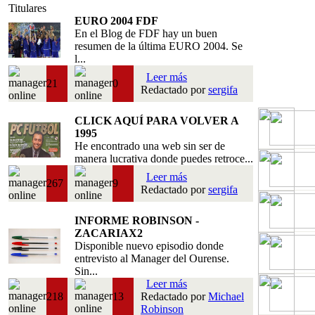
Titulares
EURO 2004 FDF
En el Blog de FDF hay un buen
resumen de la última EURO 2004. Se
l...
Leer más
21
0
Redactado por
sergifa
CLICK AQUÍ PARA VOLVER A
1995
He encontrado una web sin ser de
manera lucrativa donde puedes retroce...
Leer más
267
9
Redactado por
sergifa
INFORME ROBINSON -
ZACARIAX2
Disponible nuevo episodio donde
entrevisto al Manager del Ourense.
Sin...
Leer más
218
13
Redactado por
Michael
Robinson