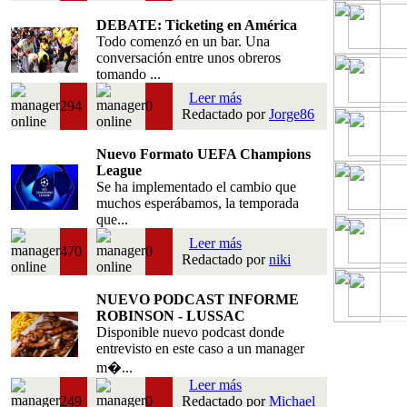
DEBATE: Ticketing en América
Todo comenzó en un bar. Una
conversación entre unos obreros
tomando ...
Leer más
294
0
Redactado por
Jorge86
Nuevo Formato UEFA Champions
League
Se ha implementado el cambio que
muchos esperábamos, la temporada
que...
Leer más
470
0
Redactado por
niki
NUEVO PODCAST INFORME
ROBINSON - LUSSAC
Disponible nuevo podcast donde
entrevisto en este caso a un manager
m�...
Leer más
249
0
Redactado por
Michael