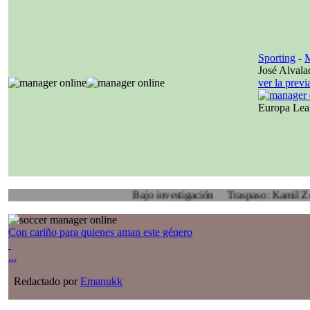
Sporting
-
M
José Alvala
ver la prev
Europa Le
Bajo investigación
Traspaso: Kamil Zoidl, Vo
Con cariño para quienes aman este género
...
Redactado por
Emanukk