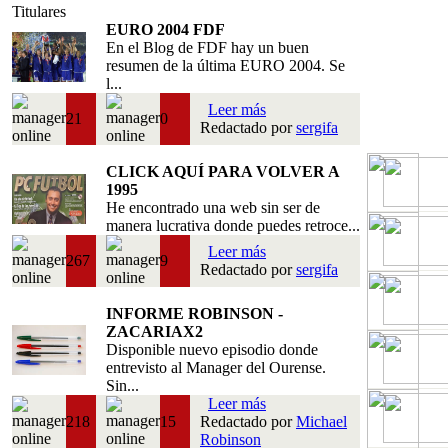
Titulares
EURO 2004 FDF
En el Blog de FDF hay un buen
resumen de la última EURO 2004. Se
l...
Leer más
21
0
Redactado por
sergifa
CLICK AQUÍ PARA VOLVER A
1995
He encontrado una web sin ser de
manera lucrativa donde puedes retroce...
Leer más
267
9
Redactado por
sergifa
INFORME ROBINSON -
ZACARIAX2
Disponible nuevo episodio donde
entrevisto al Manager del Ourense.
Sin...
Leer más
218
15
Redactado por
Michael
Robinson