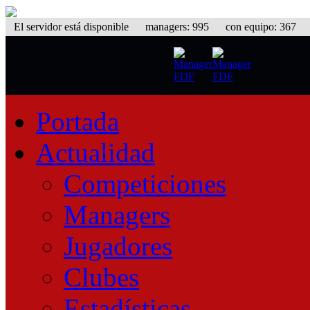
El servidor está disponible
managers: 995 con equipo: 367 equ
Portada
Actualidad
Competiciones
Managers
Jugadores
Clubes
Estadísticas