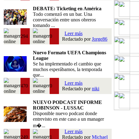
DEBATE: Ticketing en América
Todo comenzó en un bar. Una
conversación entre unos obreros
tomando ...
Leer más
294
0
Redactado por
Jorge86
Nuevo Formato UEFA Champions
League
Se ha implementado el cambio que
muchos esperábamos, la temporada
que...
Leer más
470
0
Redactado por
niki
NUEVO PODCAST INFORME
ROBINSON - LUSSAC
Disponible nuevo podcast donde
entrevisto en este caso a un manager
m�...
Leer más
249
1
Redactado por
Michael