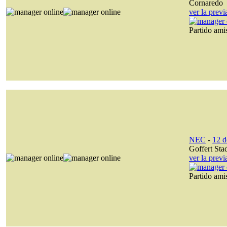
Cornaredo
ver la prev
Partido am
NEC
-
12 d
Goffert Sta
ver la prev
Partido am