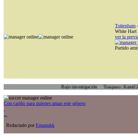
Tottenham
White Hart
ver la prev
Partido am
Bajo investigación
Traspaso: Kamil Zoidl, Vol
Con cariño para quienes aman este género
...
Redactado por
Emanukk