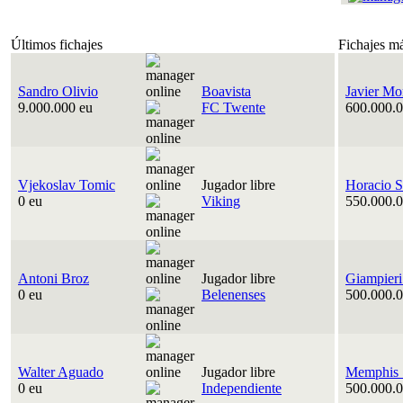
Últimos fichajes
Fichajes m
Sandro Olivio
Boavista
Javier Mo
9.000.000 eu
FC Twente
600.000.0
Vjekoslav Tomic
Jugador libre
Horacio S
0 eu
Viking
550.000.0
Antoni Broz
Jugador libre
Giampieri
0 eu
Belenenses
500.000.0
Walter Aguado
Jugador libre
Memphis 
0 eu
Independiente
500.000.0