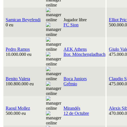
Samican Beyefendi
Jugador libre
Elliot Pri
0 eu
FC Sion
500.000.0
Pedro Ramos
AEK Athens
Giulo Val
10.000.000 eu
Bor. Mönchengladbach
475.000.0
Benito Valera
Boca Juniors
Claudio S
100.800.000 eu
Grêmio
475.000.0
Raoul Mollez
Mirandés
Alexis Si
500.000 eu
12 de Octubre
470.000.0