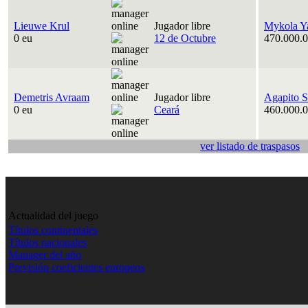
Lieuwe Krul
Jugador libre
Mykola Y
0 eu
12 de Octubre
470.000.0
Demetris Avraam
Jugador libre
Agapito S
0 eu
Ceará
460.000.0
ver listado de traspasos
Actualidad del juego
Títulos continentales
Títulos nacionales
Manager del año
Previsión coeficientes europeos