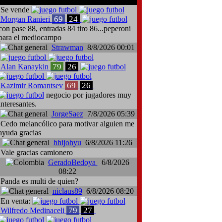
Se vende
69
24
Morgan Ranieri
con pase 88, entradas 84 tiro 86...peperoni
para el mediocampo
Strawman
8/8/2026 00:01
79
26
Alan Kanaykin
69
26
Kazimir Romantsev
negocio por jugadores muy
interesantes.
JorgeSaez
7/8/2026 05:39
Cedo melancólico para motivar alguien me
ayuda gracias
hhijohyu
6/8/2026 11:26
Vale gracias camionero
GeradoBedoya
6/8/2026
08:22
Panda es multi de quien?
niclaus89
6/8/2026 08:20
En venta:
79
27
Wilfredo Medinaceli