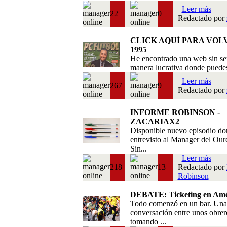
Leer más
22
0
Redactado por
CLICK AQUÍ PARA VOL
1995
He encontrado una web sin se
manera lucrativa donde puedes 
Leer más
267
9
Redactado por
INFORME ROBINSON -
ZACARIAX2
Disponible nuevo episodio do
entrevisto al Manager del Our
Sin...
Leer más
218
13
Redactado por
Robinson
DEBATE: Ticketing en Amé
Todo comenzó en un bar. Una
conversación entre unos obrer
tomando ...