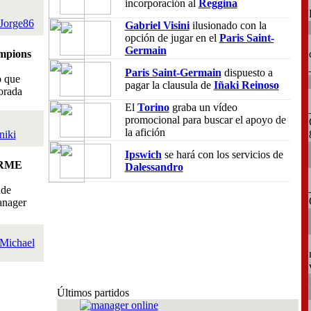
incorporación al
Reggina
Jorge86
Gabriel Visini
ilusionado con la
opción de jugar en el
Paris Saint-
Germain
mpions
Paris Saint-Germain
dispuesto a
o que
pagar la clausula de
Iñaki Reinoso
orada
El
Torino
graba un vídeo
promocional para buscar el apoyo de
la afición
niki
Ipswich
se hará con los servicios de
RME
Dalessandro
nde
anager
Michael
Últimos partidos