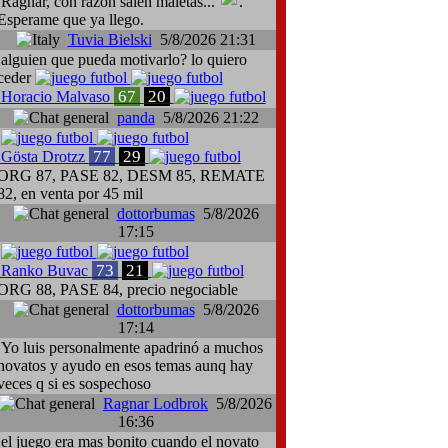
Ragnar, con razón salen maletas...
.
Esperame que ya llego.
Tuvia Bielski
5/8/2026 21:31
alguien que pueda motivarlo? lo quiero
ceder
67
20
Horacio Malvaso
panda
5/8/2026 21:22
77
29
Gösta Drotzz
ORG 87, PASE 82, DESM 85, REMATE
82, en venta por 45 mil
dottorbumas
5/8/2026
17:15
73
21
Ranko Buvac
ORG 88, PASE 84, precio negociable
dottorbumas
5/8/2026
17:14
Yo luis personalmente apadrinó a muchos
novatos y ayudo en esos temas aunq hay
veces q si es sospechoso
Ragnar Lodbrok
5/8/2026
16:36
el juego era mas bonito cuando el novato