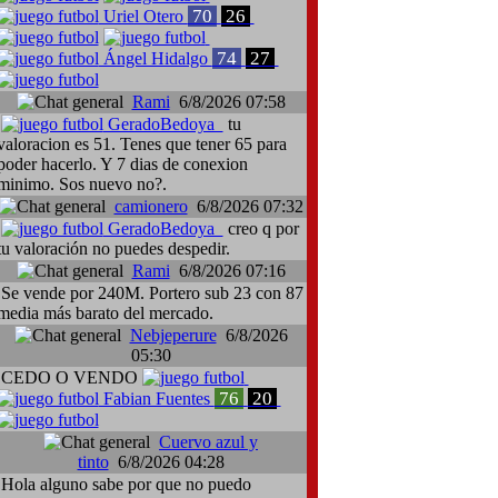
70
26
Uriel Otero
74
27
Ángel Hidalgo
Rami
6/8/2026 07:58
GeradoBedoya
tu
valoracion es 51. Tenes que tener 65 para
poder hacerlo. Y 7 dias de conexion
minimo. Sos nuevo no?.
camionero
6/8/2026 07:32
l Zoidl, Volyn Lutsk-SKN St. Pölten
Traspaso: Giampieri Cusinato
GeradoBedoya
creo q por
tu valoración no puedes despedir.
Rami
6/8/2026 07:16
Se vende por 240M. Portero sub 23 con 87
media más barato del mercado.
Nebjeperure
6/8/2026
05:30
CEDO O VENDO
76
20
Fabian Fuentes
Cuervo azul y
tinto
6/8/2026 04:28
Hola alguno sabe por que no puedo