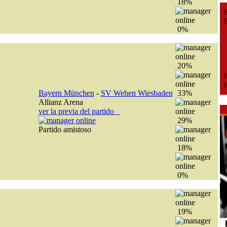
18%
Fe
Fe
0%
20%
H
H
Bayern München
-
SV Wehen Wiesbaden
33%
Allianz Arena
ver la previa del partido
29%
Partido amistoso
18%
0%
19%