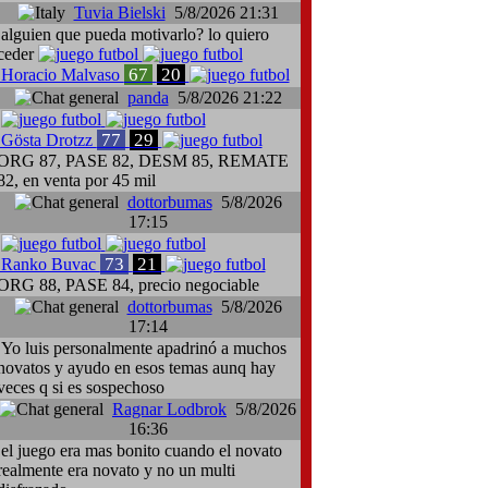
Tuvia Bielski
5/8/2026 21:31
alguien que pueda motivarlo? lo quiero
ceder
67
20
Horacio Malvaso
panda
5/8/2026 21:22
77
29
Gösta Drotzz
ORG 87, PASE 82, DESM 85, REMATE
82, en venta por 45 mil
dottorbumas
5/8/2026
17:15
73
21
Ranko Buvac
ORG 88, PASE 84, precio negociable
dottorbumas
5/8/2026
17:14
Yo luis personalmente apadrinó a muchos
novatos y ayudo en esos temas aunq hay
veces q si es sospechoso
Ragnar Lodbrok
5/8/2026
16:36
el juego era mas bonito cuando el novato
realmente era novato y no un multi