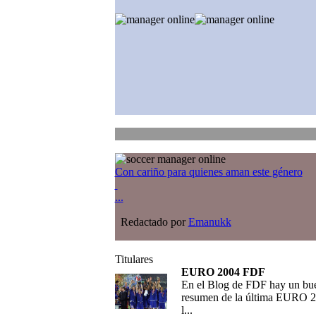
Con cariño para quienes aman este género
...
Redactado por
Emanukk
Titulares
EURO 2004 FDF
En el Blog de FDF hay un bu
resumen de la última EURO 2
l...