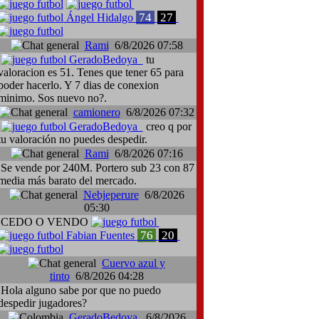
74
27
Ángel Hidalgo
Rami
6/8/2026 07:58
GeradoBedoya
tu
valoracion es 51. Tenes que tener 65 para
poder hacerlo. Y 7 dias de conexion
minimo. Sos nuevo no?.
camionero
6/8/2026 07:32
GeradoBedoya
creo q por
tu valoración no puedes despedir.
Rami
6/8/2026 07:16
Se vende por 240M. Portero sub 23 con 87
media más barato del mercado.
Nebjeperure
6/8/2026
05:30
CEDO O VENDO
76
20
Fabian Fuentes
Cuervo azul y
tinto
6/8/2026 04:28
Hola alguno sabe por que no puedo
despedir jugadores?
GeradoBedoya
6/8/2026