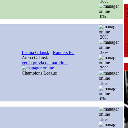
18%
Fe
Fe
0%
20%
H
H
Lechia Gdansk
-
Randers FC
33%
Arena Gdansk
ver la previa del partido
29%
Champions League
18%
0%
18%