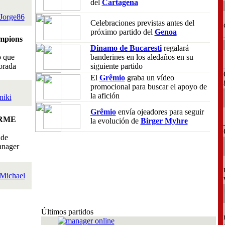
del
Cartagena
Jorge86
Celebraciones previstas antes del
próximo partido del
Genoa
mpions
Dinamo de Bucaresti
regalará
o que
banderines en los aledaños en su
orada
siguiente partido
El
Grêmio
graba un vídeo
promocional para buscar el apoyo de
la afición
niki
Grêmio
envía ojeadores para seguir
RME
la evolución de
Birger Myhre
nde
anager
Michael
Últimos partidos