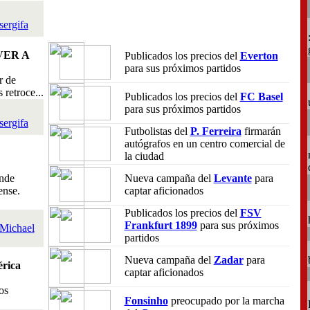
sergifa
VER A
Publicados los precios del
Everton
para sus próximos partidos
r de
retroce...
Publicados los precios del
FC Basel
para sus próximos partidos
sergifa
Futbolistas del
P. Ferreira
firmarán
autógrafos en un centro comercial de
la ciudad
nde
Nueva campaña del
Levante
para
ense.
captar aficionados
Publicados los precios del
FSV
Frankfurt 1899
para sus próximos
Michael
partidos
Nueva campaña del
Zadar
para
rica
captar aficionados
os
Fonsinho
preocupado por la marcha