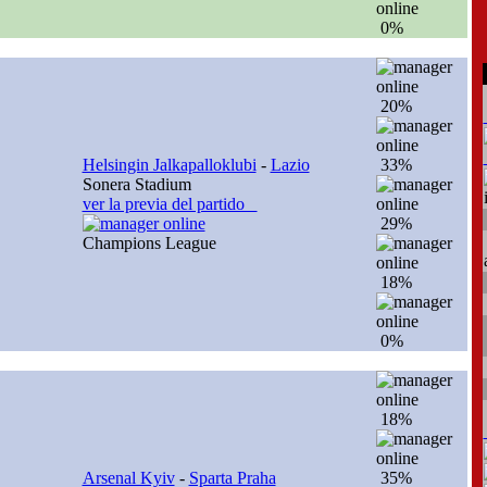
0%
20%
Helsingin Jalkapalloklubi
-
Lazio
33%
Sonera Stadium
ver la previa del partido
29%
Champions League
18%
0%
18%
Arsenal Kyiv
-
Sparta Praha
35%