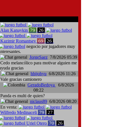
comentarios del chat
79
26
Alan Kanaykin
69
26
Kazimir Romantsev
negocio por jugadores muy
interesantes.
JorgeSaez
7/8/2026 05:39
Cedo melancólico para motivar alguien me
ayuda gracias
hhijohyu
6/8/2026 11:26
Vale gracias camionero
GeradoBedoya
6/8/2026
08:22
Panda es multi de quien?
niclaus89
6/8/2026 08:20
En venta:
79
27
Wilfredo Medinaceli
70
26
Uriel Otero