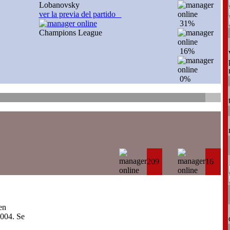
Lobanovsky
ver la previa del partido
31%
Champions League
16%
0%
209
16
en
004. Se