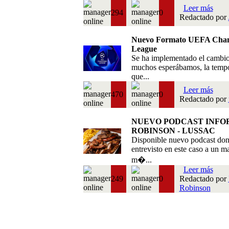
Leer más
294
0
Redactado por
Nuevo Formato UEFA Cha
League
Se ha implementado el cambi
muchos esperábamos, la temp
que...
Leer más
470
0
Redactado por
NUEVO PODCAST INFO
ROBINSON - LUSSAC
Disponible nuevo podcast do
entrevisto en este caso a un m
m�...
Leer más
249
0
Redactado por
Robinson