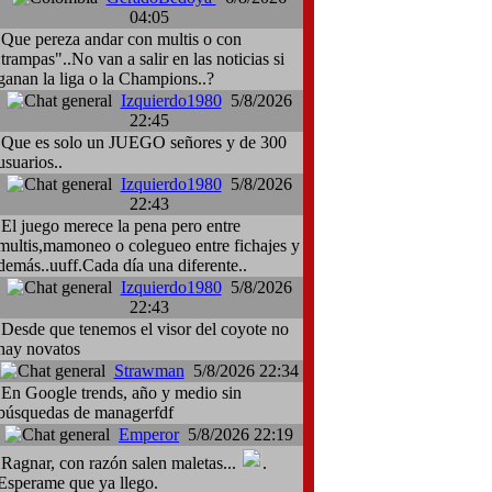
04:05
Que pereza andar con multis o con
:trampas"..No van a salir en las noticias si
ganan la liga o la Champions..?
Izquierdo1980
5/8/2026
22:45
Que es solo un JUEGO señores y de 300
usuarios..
Izquierdo1980
5/8/2026
22:43
El juego merece la pena pero entre
multis,mamoneo o colegueo entre fichajes y
demás..uuff.Cada día una diferente..
Izquierdo1980
5/8/2026
22:43
Desde que tenemos el visor del coyote no
hay novatos
Strawman
5/8/2026 22:34
En Google trends, año y medio sin
búsquedas de managerfdf
Emperor
5/8/2026 22:19
Ragnar, con razón salen maletas...
.
Esperame que ya llego.