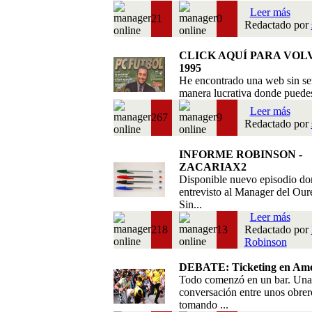
Leer más
21
0
Redactado por
CLICK AQUÍ PARA VOL
1995
He encontrado una web sin se
manera lucrativa donde puedes 
Leer más
267
9
Redactado por
INFORME ROBINSON -
ZACARIAX2
Disponible nuevo episodio do
entrevisto al Manager del Our
Sin...
Leer más
218
13
Redactado por
Robinson
DEBATE: Ticketing en Amé
Todo comenzó en un bar. Una
conversación entre unos obrer
tomando ...