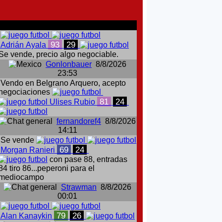
comentarios del chat
93
29
Adrián Ayala
Se vende, precio algo negociable.
Gonlonbauer
8/8/2026
23:53
Vendo en Belgrano Arquero, acepto
negociaciones
81
24
Ulises Rubio
fernandoref4
8/8/2026
14:11
Se vende
69
24
Morgan Ranieri
con pase 88, entradas
84 tiro 86...peperoni para el
mediocampo
Strawman
8/8/2026
00:01
79
26
Alan Kanaykin