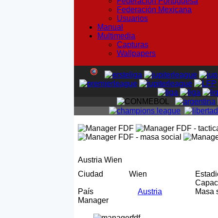
Federación Portuguesa
Federación Mexicana
Usuarios
Manual
Multimedia
Capturas
Wallpapers
Austria Wien
Ciudad
Wien
Estad
Capa
País
Austria
Masa 
Manager