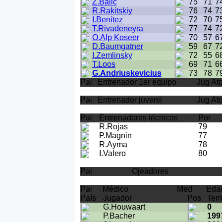
Z.Balic
75
71
7
R.Rakitskiy
76
74
7
I.Benítez
72
70
7
T.Rivadeneyra
77
74
7
O.Alp Koseer
70
57
6
D.Baumgatner
59
67
7
I.Zemlinsky
72
55
6
T.Loos
69
71
6
G.Andriuskevicius
73
78
7
Pai
Entrenador 1er equipo
Jug At
Pai
Entrenador juvenil
Jug At
Pai
Entrenadores técnicos
Por
R.Rojas
79
P.Magnin
77
R.Ayma
78
I.Valero
80
Pai
Ojeadores
Pai
Médico
Med
Eda
País
Jugador
Pos
Tem
G.Houwaart
0
P.Bacher
199