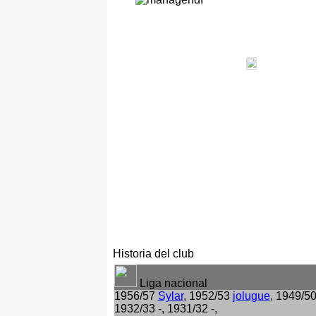
Historia del club
Liga nacional
1956/57
Sylar
, 1952/53
jolugue
, 1949/5
1932/33 -, 1931/32 -,