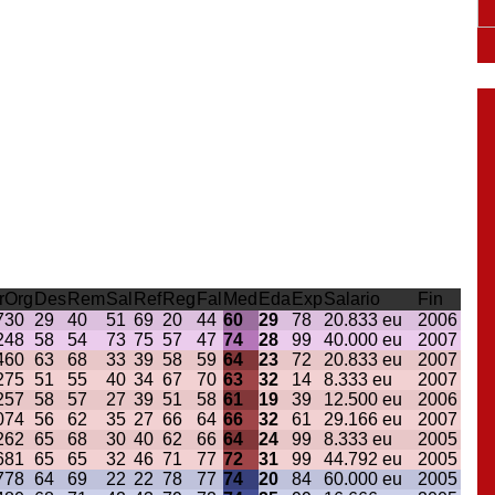
r
Org
Des
Rem
Sal
Ref
Reg
Fal
Med
Eda
Exp
Salario
Fin
7
30
29
40
51
69
20
44
60
29
78
20.833 eu
2006
2
48
58
54
73
75
57
47
74
28
99
40.000 eu
2007
4
60
63
68
33
39
58
59
64
23
72
20.833 eu
2007
2
75
51
55
40
34
67
70
63
32
14
8.333 eu
2007
2
57
58
57
27
39
51
58
61
19
39
12.500 eu
2006
0
74
56
62
35
27
66
64
66
32
61
29.166 eu
2007
2
62
65
68
30
40
62
66
64
24
99
8.333 eu
2005
6
81
65
65
32
46
71
77
72
31
99
44.792 eu
2005
7
78
64
69
22
22
78
77
74
20
84
60.000 eu
2005