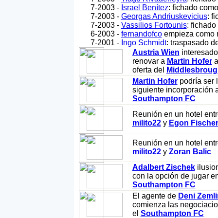
7-2003 -
Israel Benítez
: fichado como
7-2003 -
Georgas Andriuskevicius
: f
7-2003 -
Vassilios Fortounis
: fichado
6-2003 -
fernandofco
empieza como 
7-2001 -
Ingo Schmidt
: traspasado d
Austria Wien
interesado
renovar a
Martin Hofer
a
oferta del
Middlesbroug
Martin Hofer
podría ser 
siguiente incorporación a
Southampton FC
Reunión en un hotel ent
milito22
y
Egon Fische
Reunión en un hotel ent
milito22
y
Zoran Balic
Adalbert Zischek
ilusio
con la opción de jugar en
Southampton FC
El agente de
Deni Zeml
comienza las negociaci
el
Southampton FC