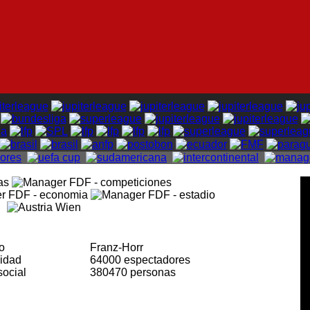
io
Franz-Horr
cidad
64000 espectadores
social
380470 personas