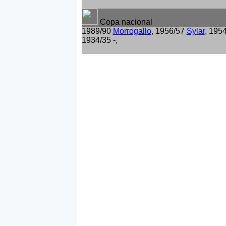
Copa nacional
1989/90
Morrogallo
, 1956/57
Sylar
, 195
1934/35 -,