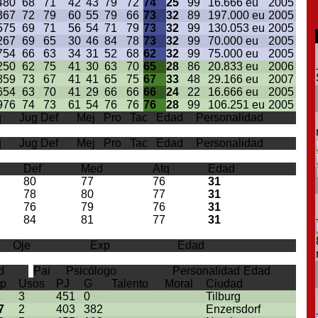
4
80
68
71
42
43
79
72
74
25
99
16.666 eu
2005
3
67
72
79
60
55
79
66
73
32
89
197.000 eu
2005
5
75
69
71
56
54
71
79
73
32
99
130.053 eu
2005
2
67
69
65
30
46
84
78
73
32
99
70.000 eu
2005
7
54
66
63
34
31
52
68
62
32
99
75.000 eu
2005
2
50
62
75
41
30
63
70
65
28
86
20.833 eu
2006
8
59
73
67
41
41
65
75
67
33
48
29.166 eu
2007
6
54
63
70
41
29
66
66
66
24
22
16.666 eu
2005
9
76
74
73
61
54
76
76
76
28
99
106.251 eu
2005
q
Jug Def
Mej
Pro
Tac
Edad
Personalidad
q
Jug Def
Mej
Pro
Tac
Edad
Personalidad
Def
Med
Atq
Edad
80
77
76
31
78
80
77
31
76
79
76
31
84
81
77
31
Oje
Exp
Edad
d
Pai
Psicólogo
Personalidad
Edad
p
Usos
PJ
G
Talento
Moral
Ciudad
3
451
0
Tilburg
7
2
403
382
Enzersdorf