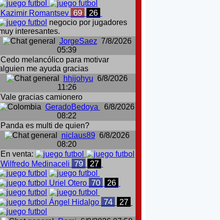
69
26
Kazimir Romantsev
negocio por jugadores
muy interesantes.
JorgeSaez
7/8/2026
05:39
Cedo melancólico para motivar
alguien me ayuda gracias
hhijohyu
6/8/2026
11:26
Vale gracias camionero
GeradoBedoya
6/8/2026
08:22
Panda es multi de quien?
niclaus89
6/8/2026
08:20
En venta:
79
27
Wilfredo Medinaceli
70
26
Uriel Otero
74
27
Ángel Hidalgo