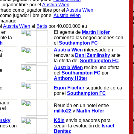
 jugador libre por el
Austria Wien
ichado como jugador libre por el
Austria Wien
 como jugador libre por el
Austria Wien
manager
el
Austria Wien
al
Betis
por 40.000.000 eu
 en
El agente de
Martin Hofer
nte la
comienza las negociaciones con
h
el
Southampton FC
la
Austria Wien
interesado en
l
renovar a
Deni Zemlinsky
ante
la oferta del
Southampton FC
Austria Wien
recibe una oferta
re
del
Southampton FC
por
r
Anthony Hüter
re
Egon Fischer
seguido de cerca
por el
Southampton FC
nado
Reunión en un hotel entre
 el
milito22
y
Martin Hofer
insky
Köln
envía ojeadores para
ones con
seguir la evolución de
Israel
Benítez