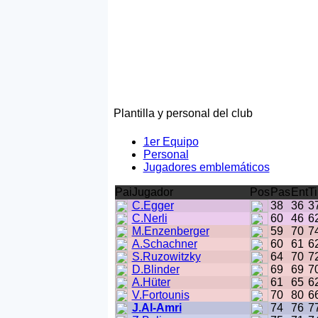
Plantilla y personal del club
1er Equipo
Personal
Jugadores emblemáticos
Pai
Jugador
Pos
Pas
Ent
Ti
C.Egger
38
36
3
C.Nerli
60
46
6
M.Enzenberger
59
70
7
A.Schachner
60
61
6
S.Ruzowitzky
64
70
7
D.Blinder
69
69
7
A.Hüter
61
65
6
V.Fortounis
70
80
6
J.Al-Amri
74
76
7