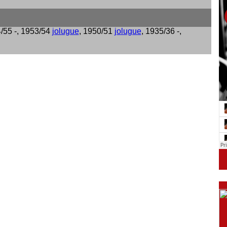
4/55 -, 1953/54
jolugue
, 1950/51
jolugue
, 1935/36 -,