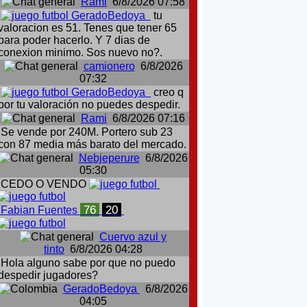
Rami
6/8/2026 07:58
GeradoBedoya
tu
valoracion es 51. Tenes que tener 65
para poder hacerlo. Y 7 dias de
conexion minimo. Sos nuevo no?.
camionero
6/8/2026
07:32
GeradoBedoya
creo q
por tu valoración no puedes despedir.
Rami
6/8/2026 07:16
Se vende por 240M. Portero sub 23
con 87 media más barato del mercado.
Nebjeperure
6/8/2026
05:30
CEDO O VENDO
76
20
Fabian Fuentes
Cuervo azul y
tinto
6/8/2026 04:28
Hola alguno sabe por que no puedo
despedir jugadores?
GeradoBedoya
6/8/2026
04:05