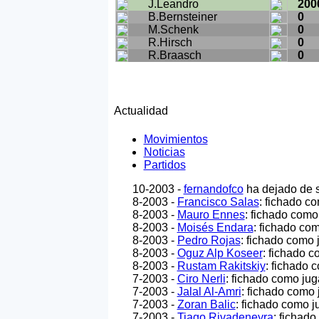
J.Leandro
200
B.Bernsteiner
0
M.Schenk
0
R.Hirsch
0
R.Braasch
0
Actualidad
Movimientos
Noticias
Partidos
10-2003 -
fernandofco
ha dejado de s
8-2003 -
Francisco Salas
: fichado co
8-2003 -
Mauro Ennes
: fichado como 
8-2003 -
Moisés Endara
: fichado com
8-2003 -
Pedro Rojas
: fichado como 
8-2003 -
Oguz Alp Koseer
: fichado c
8-2003 -
Rustam Rakitskiy
: fichado 
7-2003 -
Ciro Nerli
: fichado como jug
7-2003 -
Jalal Al-Amri
: fichado como 
7-2003 -
Zoran Balic
: fichado como j
7-2003 -
Tiago Rivadeneyra
: fichado