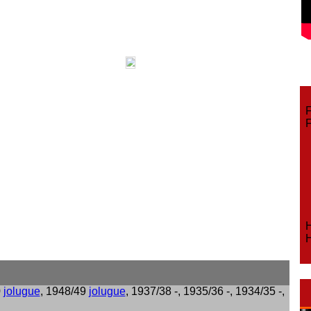
Fe
Fe
Ho
Ho
0
jolugue
, 1948/49
jolugue
, 1937/38 -, 1935/36 -, 1934/35 -,