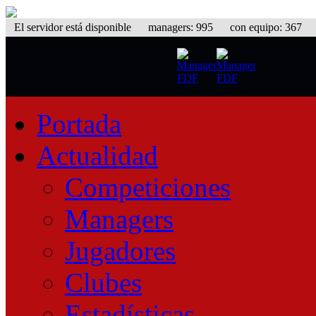
El servidor está disponible
managers: 995 con equipo: 367 equ
Portada
Actualidad
Competiciones
Managers
Jugadores
Clubes
Estadísticas