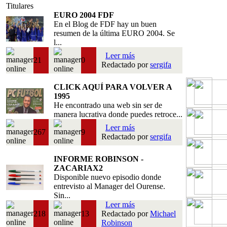
Titulares
EURO 2004 FDF
En el Blog de FDF hay un buen
resumen de la última EURO 2004. Se
l...
Leer más
21
0
Redactado por
sergifa
CLICK AQUÍ PARA VOLVER A
1995
He encontrado una web sin ser de
manera lucrativa donde puedes retroce...
Leer más
267
9
Redactado por
sergifa
INFORME ROBINSON -
ZACARIAX2
Disponible nuevo episodio donde
entrevisto al Manager del Ourense.
Sin...
Leer más
218
13
Redactado por
Michael
Robinson