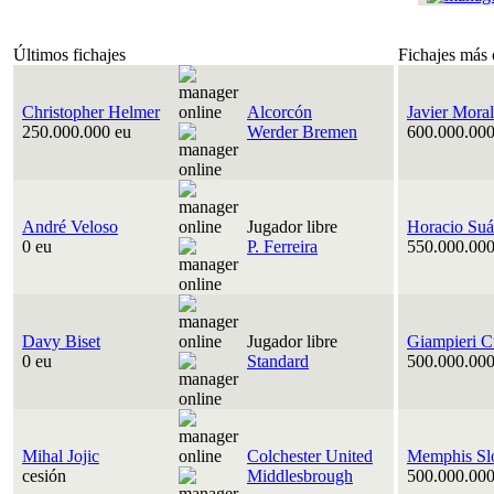
Últimos fichajes
Fichajes más 
Christopher Helmer
Alcorcón
Javier Moral
250.000.000 eu
Werder Bremen
600.000.000
André Veloso
Jugador libre
Horacio Suá
0 eu
P. Ferreira
550.000.000
Davy Biset
Jugador libre
Giampieri C
0 eu
Standard
500.000.000
Mihal Jojic
Colchester United
Memphis Sl
cesión
Middlesbrough
500.000.000