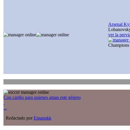
Arsenal Ky
Lobanovsk
ver la prev
Champions
Con cariño para quienes aman este género
...
Redactado por
Emanukk