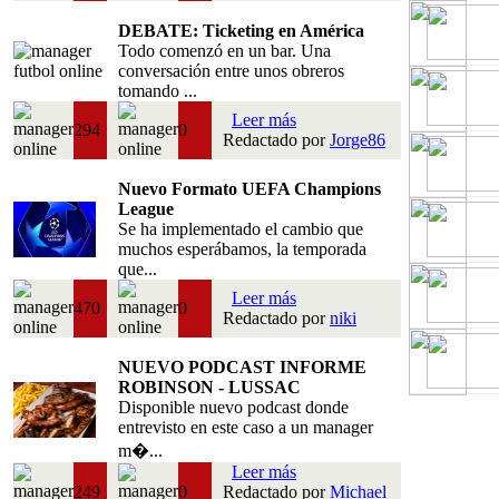
DEBATE: Ticketing en América
Todo comenzó en un bar. Una
conversación entre unos obreros
tomando ...
Leer más
294
0
Redactado por
Jorge86
Nuevo Formato UEFA Champions
League
Se ha implementado el cambio que
muchos esperábamos, la temporada
que...
Leer más
470
0
Redactado por
niki
NUEVO PODCAST INFORME
ROBINSON - LUSSAC
Disponible nuevo podcast donde
entrevisto en este caso a un manager
m�...
Leer más
249
0
Redactado por
Michael