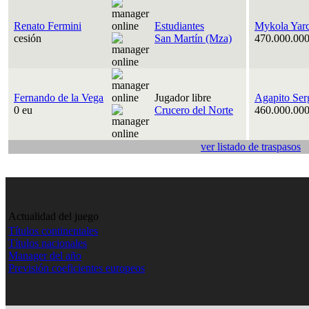
Renato Fermini
Estudiantes
Mykola Yar
cesión
San Martín (Mza)
470.000.000
Fernando de la Vega
Jugador libre
Agapito Ser
0 eu
Crucero del Norte
460.000.000
ver listado de traspasos
Actualidad del juego
Títulos continentales
Títulos nacionales
Manager del año
Previsión coeficientes europeos