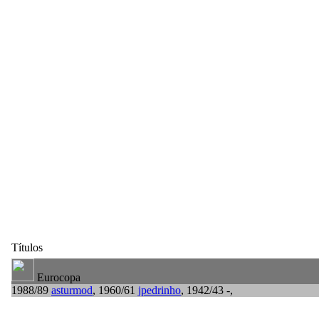
Títulos
Eurocopa
1988/89
asturmod
, 1960/61
jpedrinho
, 1942/43 -,