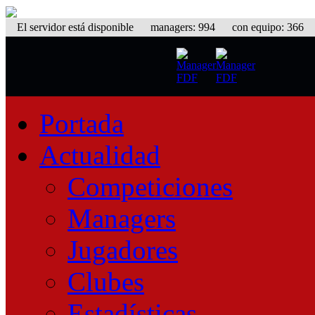
El servidor está disponible
managers: 994 con equipo: 366 eq
Portada
Actualidad
Competiciones
Managers
Jugadores
Clubes
Estadísticas