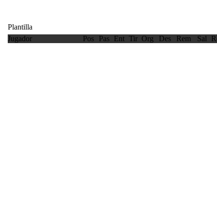
Plantilla
Jugador
Pos
Pas
Ent
Tir
Org
Des
Rem
Sal
R