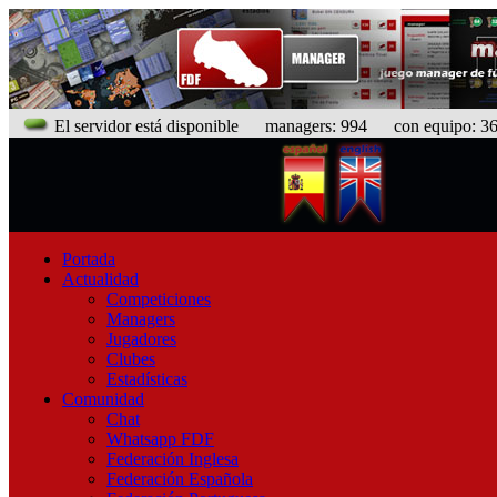
El servidor está disponible
managers: 994 con equipo: 368
Portada
Actualidad
Competiciones
Managers
Jugadores
Clubes
Estadísticas
Comunidad
Chat
Whatsapp FDF
Federación Inglesa
Federación Española