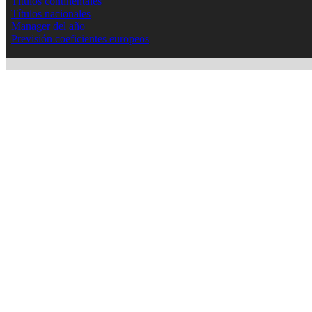
Títulos continentales
Títulos nacionales
Manager del año
Previsión coeficientes europeos