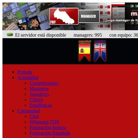
El servidor está disponible
managers: 995 con equipo: 368
Portada
Actualidad
Competiciones
Managers
Jugadores
Clubes
Estadísticas
Comunidad
Chat
Whatsapp FDF
Federación Inglesa
Federación Española