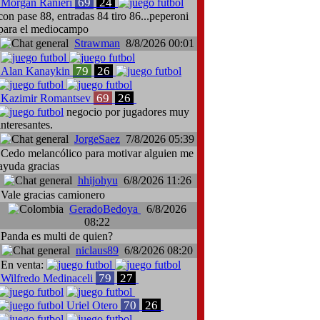
69
24
Morgan Ranieri
con pase 88, entradas 84 tiro 86...peperoni
para el mediocampo
Strawman
8/8/2026 00:01
79
26
Alan Kanaykin
69
26
Kazimir Romantsev
negocio por jugadores muy
interesantes.
JorgeSaez
7/8/2026 05:39
Cedo melancólico para motivar alguien me
ayuda gracias
hhijohyu
6/8/2026 11:26
Vale gracias camionero
GeradoBedoya
6/8/2026
08:22
Panda es multi de quien?
niclaus89
6/8/2026 08:20
En venta:
79
27
Wilfredo Medinaceli
70
26
Uriel Otero