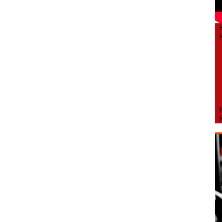
Fe
Fe
H
H