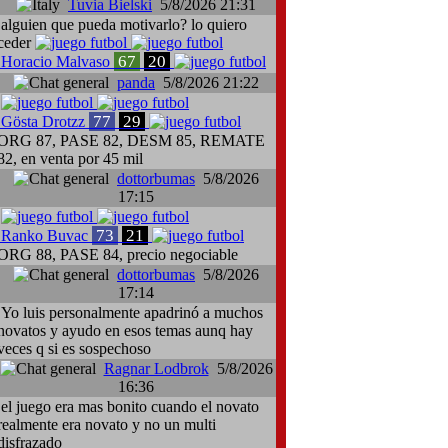
Tuvia Bielski
5/8/2026 21:31
alguien que pueda motivarlo? lo quiero
ceder
67
20
Horacio Malvaso
panda
5/8/2026 21:22
77
29
Gösta Drotzz
ORG 87, PASE 82, DESM 85, REMATE
82, en venta por 45 mil
dottorbumas
5/8/2026
17:15
73
21
Ranko Buvac
ORG 88, PASE 84, precio negociable
dottorbumas
5/8/2026
17:14
Yo luis personalmente apadrinó a muchos
novatos y ayudo en esos temas aunq hay
veces q si es sospechoso
Ragnar Lodbrok
5/8/2026
16:36
el juego era mas bonito cuando el novato
realmente era novato y no un multi
disfrazado