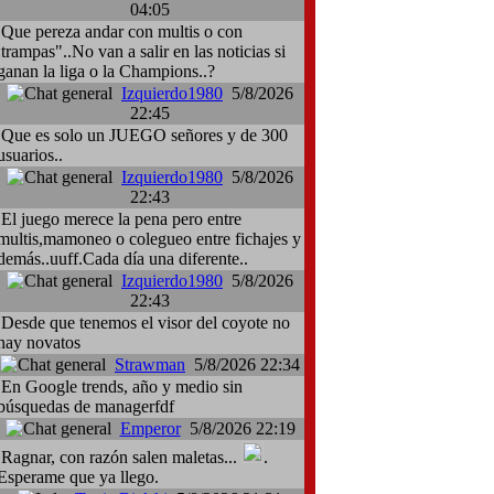
04:05
Que pereza andar con multis o con
:trampas"..No van a salir en las noticias si
ganan la liga o la Champions..?
Izquierdo1980
5/8/2026
22:45
Que es solo un JUEGO señores y de 300
usuarios..
Izquierdo1980
5/8/2026
22:43
El juego merece la pena pero entre
multis,mamoneo o colegueo entre fichajes y
demás..uuff.Cada día una diferente..
Izquierdo1980
5/8/2026
22:43
Desde que tenemos el visor del coyote no
hay novatos
Strawman
5/8/2026 22:34
En Google trends, año y medio sin
búsquedas de managerfdf
Emperor
5/8/2026 22:19
Ragnar, con razón salen maletas...
.
Esperame que ya llego.