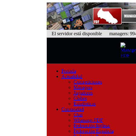
El servidor está disponible
managers: 994 
Portada
Actualidad
Competiciones
Managers
Jugadores
Clubes
Estadísticas
Comunidad
Chat
Whatsapp FDF
Federación Inglesa
Federación Española