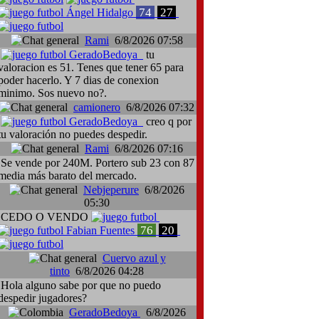
74
27
Ángel Hidalgo
Rami
6/8/2026 07:58
GeradoBedoya
tu
valoracion es 51. Tenes que tener 65 para
poder hacerlo. Y 7 dias de conexion
minimo. Sos nuevo no?.
camionero
6/8/2026 07:32
GeradoBedoya
creo q por
tu valoración no puedes despedir.
Rami
6/8/2026 07:16
Se vende por 240M. Portero sub 23 con 87
media más barato del mercado.
Nebjeperure
6/8/2026
05:30
CEDO O VENDO
76
20
Fabian Fuentes
Cuervo azul y
tinto
6/8/2026 04:28
Hola alguno sabe por que no puedo
despedir jugadores?
GeradoBedoya
6/8/2026