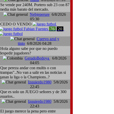
Se vende por 240M. Portero sub 23 con 87
media más barato del mercado.
Nebjeperure
6/8/2026
05:30
CEDO O VENDO
76
20
Fabian Fuentes
Cuervo azul y
tinto
6/8/2026 04:28
Hola alguno sabe por que no puedo
despedir jugadores?
GeradoBedoya
6/8/2026
04:05
Que pereza andar con multis o con
:trampas"..No van a salir en las noticias si
ganan la liga o la Champions..?
Izquierdo1980
5/8/2026
22:45
Que es solo un JUEGO señores y de 300
usuarios..
Izquierdo1980
5/8/2026
22:43
El juego merece la pena pero entre