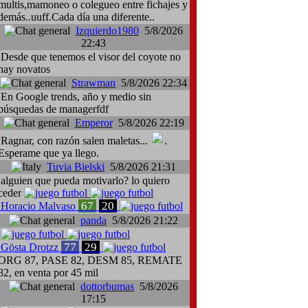
multis,mamoneo o colegueo entre fichajes y
demás..uuff.Cada día una diferente..
Izquierdo1980
5/8/2026
22:43
Desde que tenemos el visor del coyote no
hay novatos
Strawman
5/8/2026 22:34
En Google trends, año y medio sin
búsquedas de managerfdf
Emperor
5/8/2026 22:19
Ragnar, con razón salen maletas...
.
Esperame que ya llego.
Tuvia Bielski
5/8/2026 21:31
alguien que pueda motivarlo? lo quiero
ceder
67
20
Horacio Malvaso
panda
5/8/2026 21:22
77
29
Gösta Drotzz
ORG 87, PASE 82, DESM 85, REMATE
82, en venta por 45 mil
dottorbumas
5/8/2026
17:15