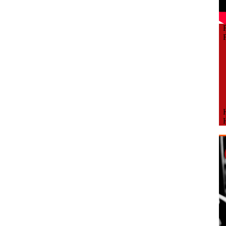
Fe
Fe
H
H