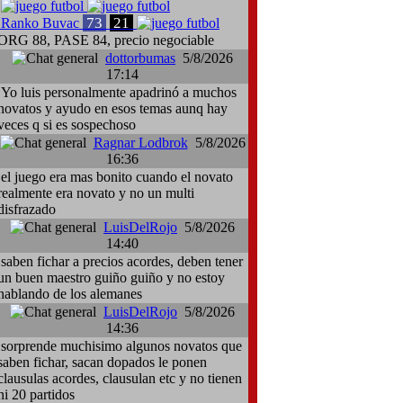
73
21
Ranko Buvac
ORG 88, PASE 84, precio negociable
dottorbumas
5/8/2026
17:14
Yo luis personalmente apadrinó a muchos
novatos y ayudo en esos temas aunq hay
veces q si es sospechoso
Ragnar Lodbrok
5/8/2026
16:36
el juego era mas bonito cuando el novato
realmente era novato y no un multi
disfrazado
LuisDelRojo
5/8/2026
14:40
saben fichar a precios acordes, deben tener
un buen maestro guiño guiño y no estoy
hablando de los alemanes
LuisDelRojo
5/8/2026
14:36
sorprende muchisimo algunos novatos que
saben fichar, sacan dopados le ponen
clausulas acordes, clausulan etc y no tienen
ni 20 partidos