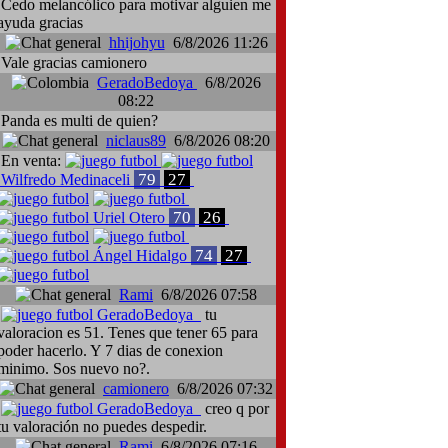
Cedo melancólico para motivar alguien me
ayuda gracias
hhijohyu
6/8/2026 11:26
Vale gracias camionero
GeradoBedoya
6/8/2026
08:22
Panda es multi de quien?
niclaus89
6/8/2026 08:20
En venta:
79
27
Wilfredo Medinaceli
70
26
Uriel Otero
74
27
Ángel Hidalgo
Rami
6/8/2026 07:58
GeradoBedoya
tu
valoracion es 51. Tenes que tener 65 para
poder hacerlo. Y 7 dias de conexion
minimo. Sos nuevo no?.
camionero
6/8/2026 07:32
GeradoBedoya
creo q por
tu valoración no puedes despedir.
Rami
6/8/2026 07:16