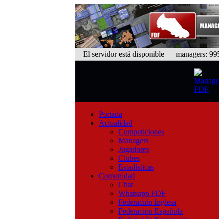
El servidor está disponible
managers: 995 
Portada
Actualidad
Competiciones
Managers
Jugadores
Clubes
Estadísticas
Comunidad
Chat
Whatsapp FDF
Federación Inglesa
Federación Española