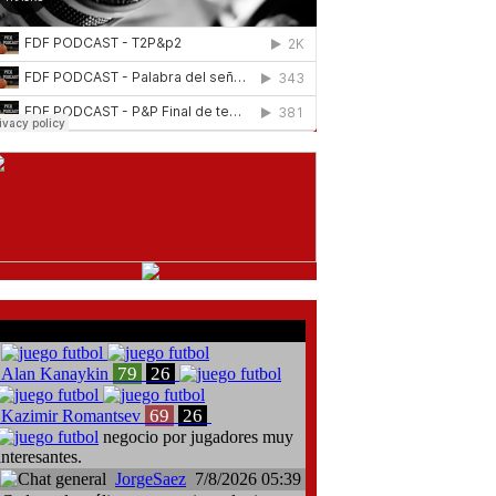
comentarios del chat
79
26
Alan Kanaykin
69
26
Kazimir Romantsev
negocio por jugadores muy
interesantes.
JorgeSaez
7/8/2026 05:39