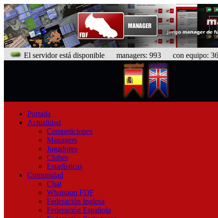
El servidor está disponible
managers: 993 con equipo: 366
Portada
Actualidad
Competiciones
Managers
Jugadores
Clubes
Estadísticas
Comunidad
Chat
Whatsapp FDF
Federación Inglesa
Federación Española