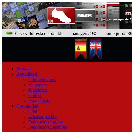
El servidor está disponible
managers: 995 con equipo: 366
Portada
Actualidad
Competiciones
Managers
Jugadores
Clubes
Estadísticas
Comunidad
Chat
Whatsapp FDF
Federación Inglesa
Federación Española