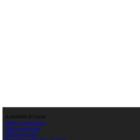
Actualidad del juego
Títulos continentales
Títulos nacionales
Manager del año
Previsión coeficientes europeos