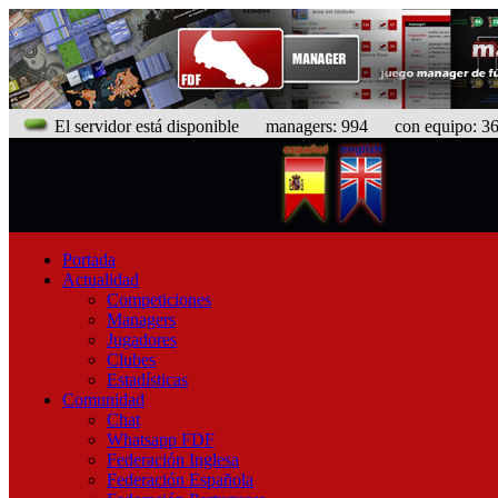
El servidor está disponible
managers: 994 con equipo: 367
Portada
Actualidad
Competiciones
Managers
Jugadores
Clubes
Estadísticas
Comunidad
Chat
Whatsapp FDF
Federación Inglesa
Federación Española