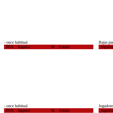
- once habitual
Bajas par
POS
Jugador
M
Estado
Jugado
- once habitual
Jugadore
POS
Jugador
M
Estado
Jugado