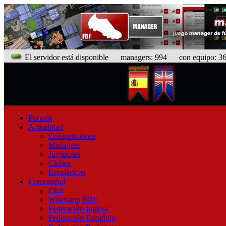
El servidor está disponible
managers: 994 con equipo: 368
Portada
Actualidad
Competiciones
Managers
Jugadores
Clubes
Estadísticas
Comunidad
Chat
Whatsapp FDF
Federación Inglesa
Federación Española