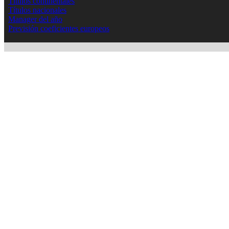
Títulos continentales
Títulos nacionales
Manager del año
Previsión coeficientes europeos