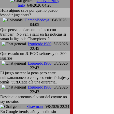
Cuervo azul y
tinto
6/8/2026 04:28
Hola alguno sabe por que no puedo
despedir jugadores?
GeradoBedoya
6/8/2026
04:05
Que pereza andar con multis o con
:trampas"..No van a salir en las noticias si
ganan la liga o la Champions..?
Izquierdo1980
5/8/2026
22:45
Que es solo un JUEGO señores y de 300
usuarios..
Izquierdo1980
5/8/2026
22:43
El juego merece la pena pero entre
multis,mamoneo o colegueo entre fichajes y
demás..uuff.Cada día una diferente..
Izquierdo1980
5/8/2026
22:43
Desde que tenemos el visor del coyote no
hay novatos
Strawman
5/8/2026 22:34
En Google trends, año y medio sin