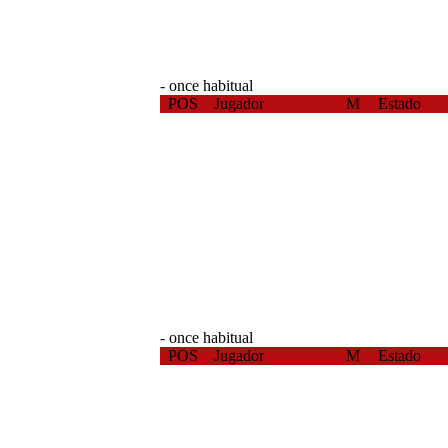
- once habitual
POS
Jugador
M
Estado
- once habitual
POS
Jugador
M
Estado