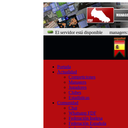
El servidor está disponible
managers: 9
Portada
Actualidad
Competiciones
Managers
Jugadores
Clubes
Estadísticas
Comunidad
Chat
Whatsapp FDF
Federación Inglesa
Federación Española