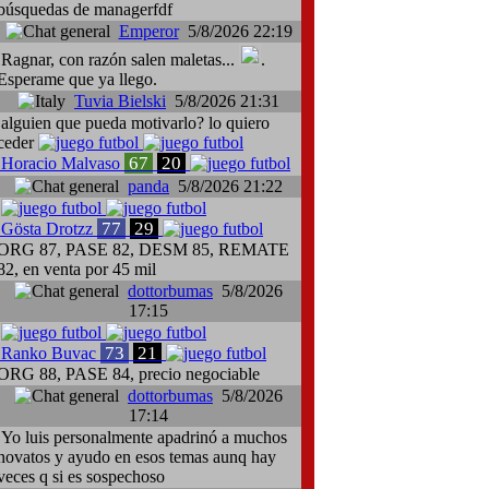
búsquedas de managerfdf
Emperor
5/8/2026 22:19
Ragnar, con razón salen maletas...
.
Esperame que ya llego.
Tuvia Bielski
5/8/2026 21:31
alguien que pueda motivarlo? lo quiero
ceder
67
20
Horacio Malvaso
panda
5/8/2026 21:22
77
29
Gösta Drotzz
ORG 87, PASE 82, DESM 85, REMATE
82, en venta por 45 mil
dottorbumas
5/8/2026
17:15
73
21
Ranko Buvac
ORG 88, PASE 84, precio negociable
dottorbumas
5/8/2026
17:14
Yo luis personalmente apadrinó a muchos
novatos y ayudo en esos temas aunq hay
veces q si es sospechoso