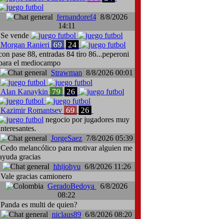
fernandoref4
8/8/2026
14:11
Se vende
69
24
Morgan Ranieri
con pase 88, entradas 84 tiro 86...peperoni
para el mediocampo
Strawman
8/8/2026 00:01
79
26
Alan Kanaykin
69
26
Kazimir Romantsev
negocio por jugadores muy
interesantes.
JorgeSaez
7/8/2026 05:39
Cedo melancólico para motivar alguien me
ayuda gracias
hhijohyu
6/8/2026 11:26
Vale gracias camionero
GeradoBedoya
6/8/2026
08:22
Panda es multi de quien?
niclaus89
6/8/2026 08:20