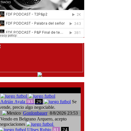
comentarios del chat
93
29
Adrián Ayala
Se
vende, precio algo negociable.
Gonlonbauer
8/8/2026 23:53
Vendo en Belgrano Arquero, acepto
negociaciones
81
24
Ulises Rubio