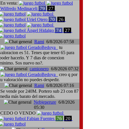
En venta:
79
27
Wilfredo Medinaceli
70
26
Uriel Otero
74
27
Ángel Hidalgo
Rami
6/8/2026 07:58
GeradoBedoya
tu
valoracion es 51. Tenes que tener 65 para
poder hacerlo. Y 7 dias de conexion
minimo. Sos nuevo no?.
camionero
6/8/2026 07:32
GeradoBedoya
creo q por
tu valoración no puedes despedir.
Rami
6/8/2026 07:16
Se vende por 240M. Portero sub 23 con 87
media más barato del mercado.
Nebjeperure
6/8/2026
05:30
CEDO O VENDO
76
20
Fabian Fuentes