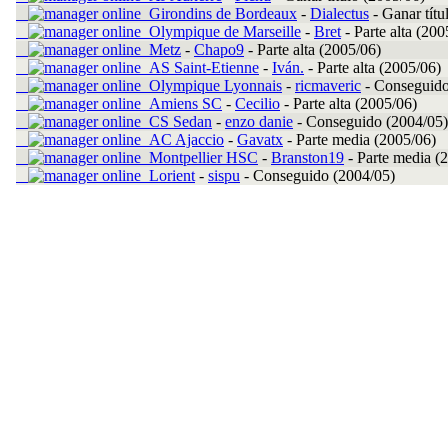
Girondins de Bordeaux
-
Dialectus
-
Ganar títu
Olympique de Marseille
-
Bret
-
Parte alta (200
Metz
-
Chapo9
-
Parte alta (2005/06)
AS Saint-Etienne
-
Iván.
-
Parte alta (2005/06)
Olympique Lyonnais
-
ricmaveric
-
Conseguido
Amiens SC
-
Cecilio
-
Parte alta (2005/06)
CS Sedan
-
enzo danie
-
Conseguido (2004/05)
AC Ajaccio
-
Gavatx
-
Parte media (2005/06)
Montpellier HSC
-
Branston19
-
Parte media (
Lorient
-
sispu
-
Conseguido (2004/05)