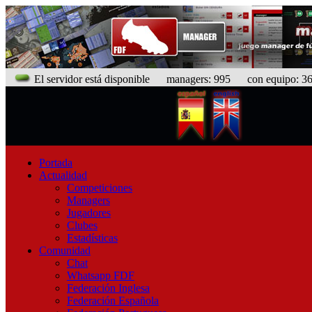
El servidor está disponible
managers: 995 con equipo: 366
Portada
Actualidad
Competiciones
Managers
Jugadores
Clubes
Estadísticas
Comunidad
Chat
Whatsapp FDF
Federación Inglesa
Federación Española