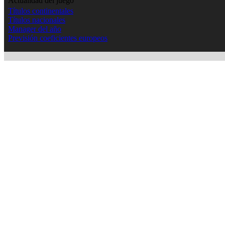
Actualidad del juego
Títulos continentales
Títulos nacionales
Manager del año
Previsión coeficientes europeos