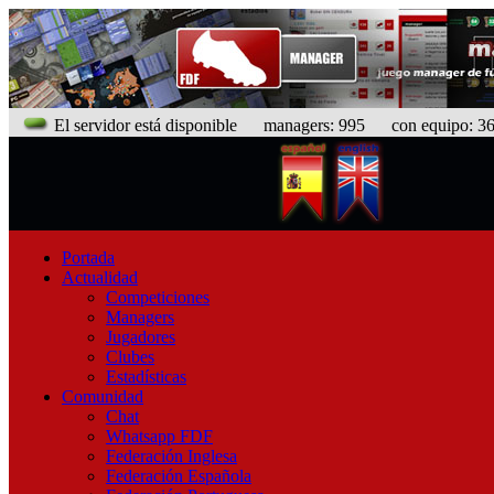
El servidor está disponible
managers: 995 con equipo: 368
Portada
Actualidad
Competiciones
Managers
Jugadores
Clubes
Estadísticas
Comunidad
Chat
Whatsapp FDF
Federación Inglesa
Federación Española