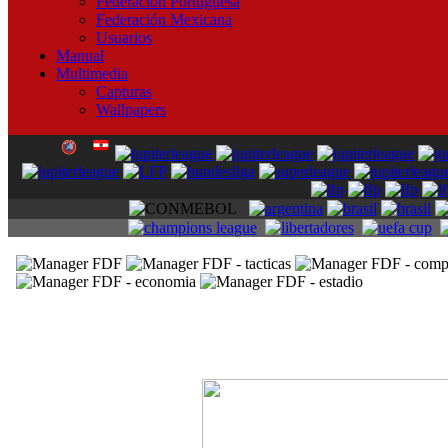
Federación Portuguesa
Federación Mexicana
Usuarios
Manual
Multimedia
Capturas
Wallpapers