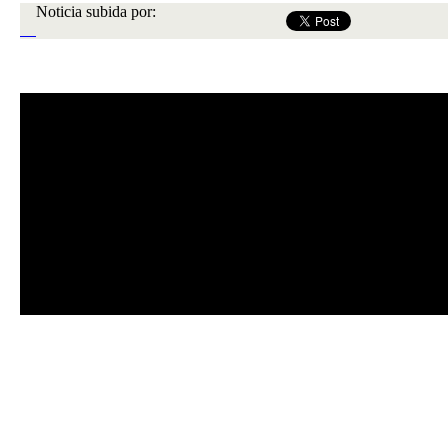
Noticia subida por:
Comentarios
Escribir mensaje
Debes identificarte para poder escribir mensajes en el chat.