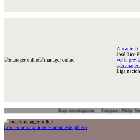
Alicante
-
G
José Rico P
ver la prev
Liga nacio
Bajo investigación
Traspaso: Philip Veenhuis, Al
Con cariño para quienes aman este género
...