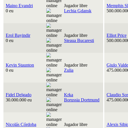
Maino Evandri
Jugador libre
Memphis Sl
0 eu
Lechia Gdansk
500.000.00
Erol Bayindir
Jugador libre
Elliot Price
0 eu
Steaua Bucaresti
500.000.00
Kevin Staunton
Jugador libre
Giulo Vald
0 eu
Zulia
475.000.00
Fidel Delgado
Krka
Claudio So
30.000.000 eu
Borussia Dortmund
475.000.00
Nicolás Córdoba
Jugador libre
Alexis Sibi