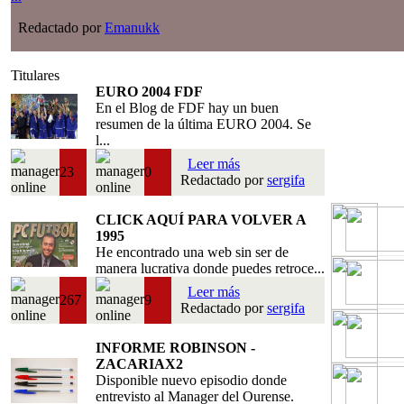
Redactado por
Emanukk
Titulares
EURO 2004 FDF
En el Blog de FDF hay un buen
resumen de la última EURO 2004. Se
l...
Leer más
23
0
Redactado por
sergifa
CLICK AQUÍ PARA VOLVER A
1995
He encontrado una web sin ser de
manera lucrativa donde puedes retroce...
Leer más
267
9
Redactado por
sergifa
INFORME ROBINSON -
ZACARIAX2
Disponible nuevo episodio donde
entrevisto al Manager del Ourense.