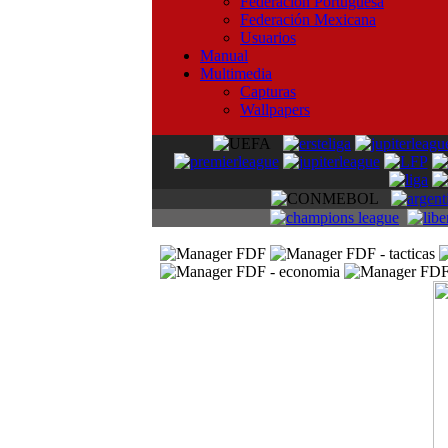
Federación Portuguesa
Federación Mexicana
Usuarios
Manual
Multimedia
Capturas
Wallpapers