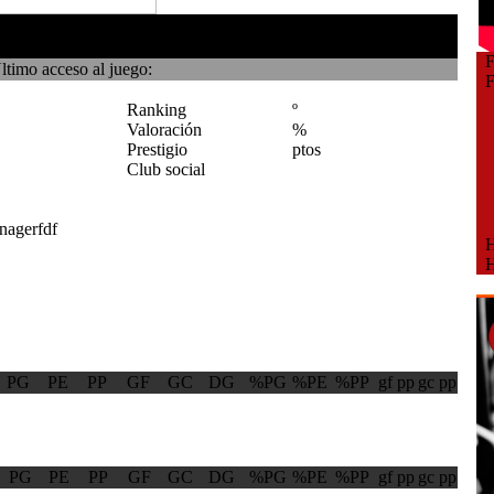
Fe
ltimo acceso al juego:
Fe
Ranking
º
Valoración
%
Prestigio
ptos
Club social
Ho
Ho
PG
PE
PP
GF
GC
DG
%PG
%PE
%PP
gf pp
gc pp
PG
PE
PP
GF
GC
DG
%PG
%PE
%PP
gf pp
gc pp