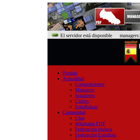
El servidor está disponible
managers: 9
Portada
Actualidad
Competiciones
Managers
Jugadores
Clubes
Estadísticas
Comunidad
Chat
Whatsapp FDF
Federación Inglesa
Federación Española