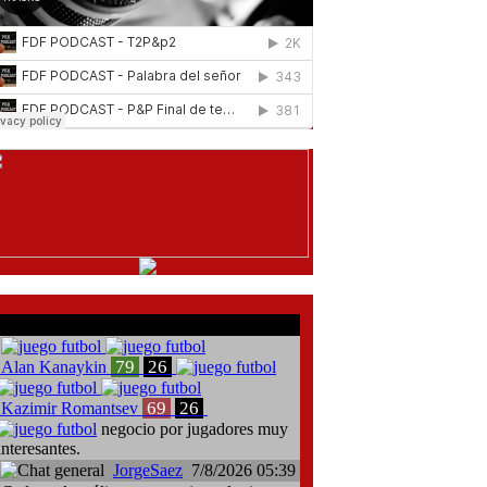
comentarios del chat
79
26
Alan Kanaykin
69
26
Kazimir Romantsev
negocio por jugadores muy
interesantes.
JorgeSaez
7/8/2026 05:39