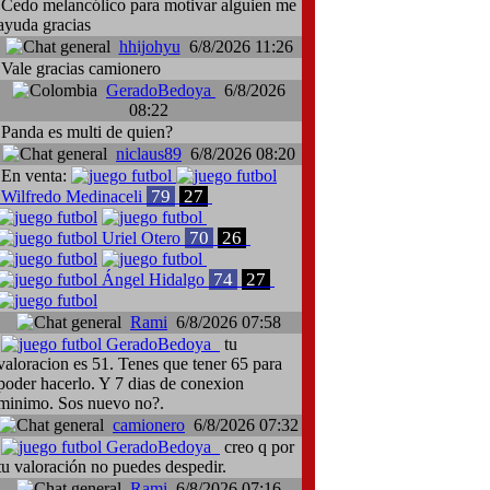
Cedo melancólico para motivar alguien me
ayuda gracias
hhijohyu
6/8/2026 11:26
Vale gracias camionero
GeradoBedoya
6/8/2026
08:22
Panda es multi de quien?
niclaus89
6/8/2026 08:20
En venta:
79
27
Wilfredo Medinaceli
70
26
Uriel Otero
74
27
Ángel Hidalgo
Rami
6/8/2026 07:58
GeradoBedoya
tu
valoracion es 51. Tenes que tener 65 para
poder hacerlo. Y 7 dias de conexion
minimo. Sos nuevo no?.
camionero
6/8/2026 07:32
GeradoBedoya
creo q por
tu valoración no puedes despedir.
Rami
6/8/2026 07:16