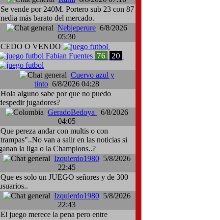
Se vende por 240M. Portero sub 23 con 87
media más barato del mercado.
Nebjeperure
6/8/2026
05:30
CEDO O VENDO
76
20
Fabian Fuentes
Cuervo azul y
tinto
6/8/2026 04:28
Hola alguno sabe por que no puedo
despedir jugadores?
GeradoBedoya
6/8/2026
04:05
Que pereza andar con multis o con
:trampas"..No van a salir en las noticias si
ganan la liga o la Champions..?
Izquierdo1980
5/8/2026
22:45
Que es solo un JUEGO señores y de 300
usuarios..
Izquierdo1980
5/8/2026
22:43
El juego merece la pena pero entre