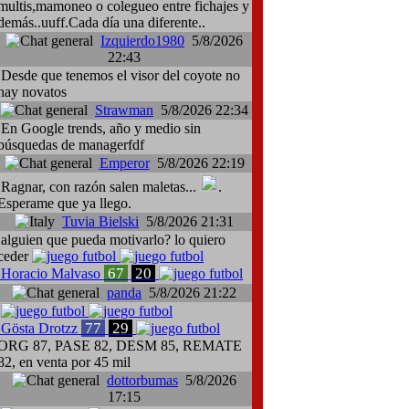
multis,mamoneo o colegueo entre fichajes y
demás..uuff.Cada día una diferente..
Izquierdo1980
5/8/2026
22:43
Desde que tenemos el visor del coyote no
hay novatos
Strawman
5/8/2026 22:34
En Google trends, año y medio sin
búsquedas de managerfdf
Emperor
5/8/2026 22:19
Ragnar, con razón salen maletas...
.
Esperame que ya llego.
Tuvia Bielski
5/8/2026 21:31
alguien que pueda motivarlo? lo quiero
ceder
67
20
Horacio Malvaso
panda
5/8/2026 21:22
77
29
Gösta Drotzz
ORG 87, PASE 82, DESM 85, REMATE
82, en venta por 45 mil
dottorbumas
5/8/2026
17:15