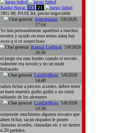
73
21
Ranko Buvac
ORG 88, PASE 84, precio negociable
dottorbumas
5/8/2026
17:14
Yo luis personalmente apadrinó a muchos
novatos y ayudo en esos temas aunq hay
veces q si es sospechoso
Ragnar Lodbrok
5/8/2026
16:36
el juego era mas bonito cuando el novato
realmente era novato y no un multi
disfrazado
LuisDelRojo
5/8/2026
14:40
saben fichar a precios acordes, deben tener
un buen maestro guiño guiño y no estoy
hablando de los alemanes
LuisDelRojo
5/8/2026
14:36
sorprende muchisimo algunos novatos que
saben fichar, sacan dopados le ponen
clausulas acordes, clausulan etc y no tienen
ni 20 partidos