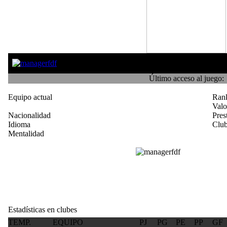
Último acceso al juego:
Equipo actual
Ran
Val
Nacionalidad
Pres
Idioma
Club
Mentalidad
Estadísticas en clubes
TEMP.
EQUIPO
PJ
PG
PE
PP
GF