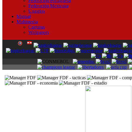
Federación Portuguesa
Federación Mexicana
Usuarios
Manual
Multimedia
Capturas
Wallpapers