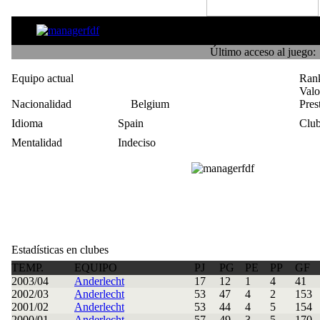
nick
Último acceso al juego:
Equipo actual
Ran
Val
Nacionalidad
Belgium
Pres
Idioma
Spain
Club
Mentalidad
Indeciso
Estadísticas en clubes
TEMP.
EQUIPO
PJ
PG
PE
PP
GF
2003/04
Anderlecht
17
12
1
4
41
2002/03
Anderlecht
53
47
4
2
153
2001/02
Anderlecht
53
44
4
5
154
2000/01
Anderlecht
57
49
3
5
170