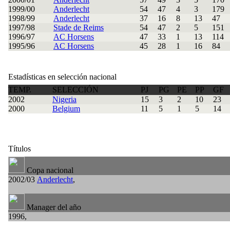
1999/00
Anderlecht
54
47
4
3
179
1998/99
Anderlecht
37
16
8
13
47
1997/98
Stade de Reims
54
47
2
5
151
1996/97
AC Horsens
47
33
1
13
114
1995/96
AC Horsens
45
28
1
16
84
Estadísticas en selección nacional
TEMP.
SELECCIÓN
PJ
PG
PE
PP
GF
2002
Nigeria
15
3
2
10
23
2000
Belgium
11
5
1
5
14
Títulos
Copa nacional
2002/03
Anderlecht
,
Manager del año
1996,