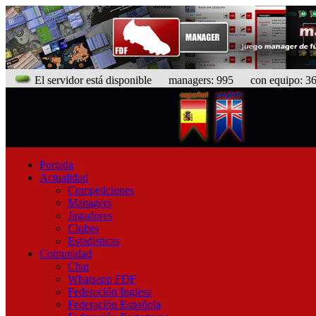
El servidor está disponible
managers: 995 con equipo: 366
Portada
Actualidad
Competiciones
Managers
Jugadores
Clubes
Estadísticas
Comunidad
Chat
Whatsapp FDF
Federación Inglesa
Federación Española