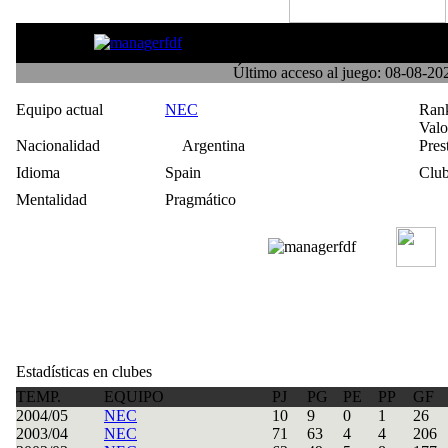
warrior002
Último acceso al juego: 08-08-2
Equipo actual
NEC
Ran
Val
Nacionalidad
Argentina
Pres
Idioma
Spain
Club
Mentalidad
Pragmático
Estadísticas en clubes
TEMP.
EQUIPO
PJ
PG
PE
PP
GF
2004/05
NEC
10
9
0
1
26
2003/04
NEC
71
63
4
4
206