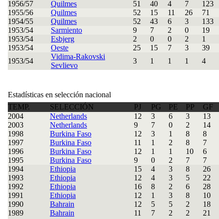
1956/57
Quilmes
51
40
4
7
123
1955/56
Quilmes
52
15
11
26
71
1954/55
Quilmes
52
43
6
3
133
1953/54
Sarmiento
9
7
2
0
19
1953/54
Esbjerg
2
0
0
2
1
1953/54
Oeste
25
15
7
3
39
Vidima-Rakovski
1953/54
3
1
1
1
4
Sevlievo
Estadísticas en selección nacional
TEMP.
SELECCIÓN
PJ
PG
PE
PP
GF
2004
Netherlands
12
3
6
3
13
2003
Netherlands
9
7
0
2
14
1998
Burkina Faso
12
3
1
8
8
1997
Burkina Faso
11
1
2
8
7
1996
Burkina Faso
12
1
1
10
6
1995
Burkina Faso
9
0
2
7
7
1994
Ethiopia
15
4
3
8
26
1993
Ethiopia
12
4
3
5
22
1992
Ethiopia
16
8
2
6
28
1991
Ethiopia
12
1
3
8
10
1990
Bahrain
12
5
5
2
18
1989
Bahrain
11
7
2
2
21