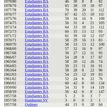
1979/80
Estudiantes BA
46
30
8
8
82
1978/79
Estudiantes BA
65
28
19
18
97
1977/78
Estudiantes BA
70
39
20
11
112
1976/77
Estudiantes BA
67
42
15
10
111
1975/76
Estudiantes BA
59
34
16
9
109
1974/75
Estudiantes BA
56
31
4
21
105
1973/74
Estudiantes BA
64
33
10
21
112
1972/73
Estudiantes BA
60
35
13
12
93
1971/72
Estudiantes BA
61
39
10
12
107
1970/71
Estudiantes BA
58
29
16
13
83
1969/70
Estudiantes BA
58
33
13
12
100
1968/69
Estudiantes BA
57
32
16
9
97
1967/68
Estudiantes BA
50
27
12
11
95
1966/67
Estudiantes BA
54
28
9
17
87
1965/66
Estudiantes BA
58
20
12
26
74
1964/65
Estudiantes BA
50
23
11
16
91
1963/64
Estudiantes BA
58
28
8
22
96
1962/63
Estudiantes BA
54
23
12
19
83
1961/62
Estudiantes BA
52
24
6
22
76
1960/61
Estudiantes BA
60
42
8
10
134
1959/60
Estudiantes BA
54
31
9
14
119
1958/59
Estudiantes BA
56
42
6
8
147
1957/58
Estudiantes BA
5
2
0
3
7
1957/58
Hamburger SV
3
0
0
3
1
1957/58
Quilmes
44
15
9
20
64