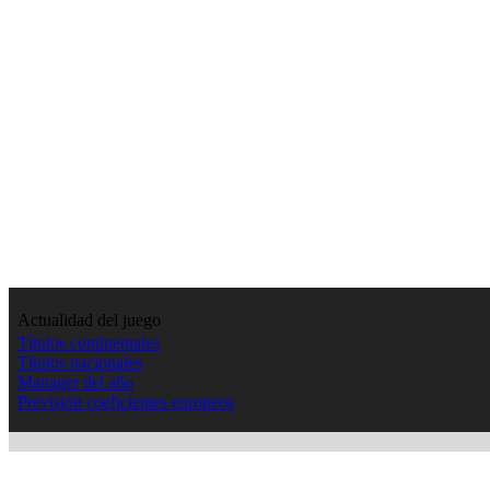
Actualidad del juego
Títulos continentales
Títulos nacionales
Manager del año
Previsión coeficientes europeos