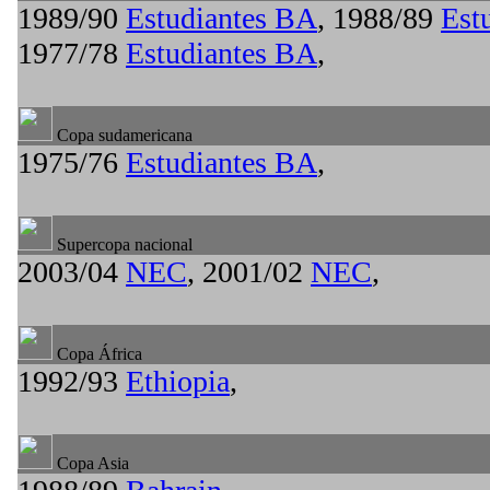
1989/90
Estudiantes BA
, 1988/89
Est
1977/78
Estudiantes BA
,
Copa sudamericana
1975/76
Estudiantes BA
,
Supercopa nacional
2003/04
NEC
, 2001/02
NEC
,
Copa África
1992/93
Ethiopia
,
Copa Asia