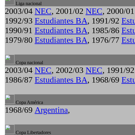
Liga nacional
2003/04
NEC
, 2001/02
NEC
, 2000/0
1992/93
Estudiantes BA
, 1991/92
Est
1990/91
Estudiantes BA
, 1985/86
Est
1979/80
Estudiantes BA
, 1976/77
Est
Copa nacional
2003/04
NEC
, 2002/03
NEC
, 1991/9
1986/87
Estudiantes BA
, 1968/69
Est
Copa América
1968/69
Argentina
,
Copa Libertadores