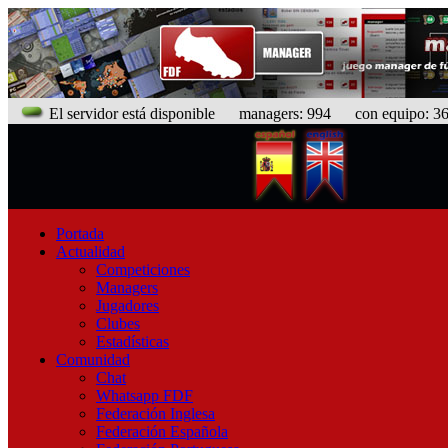
El servidor está disponible
managers: 994 con equipo: 367
Portada
Actualidad
Competiciones
Managers
Jugadores
Clubes
Estadísticas
Comunidad
Chat
Whatsapp FDF
Federación Inglesa
Federación Española