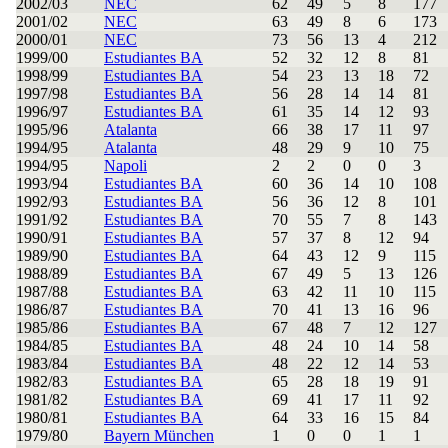
2002/03
NEC
62
49
5
8
177
2001/02
NEC
63
49
8
6
173
2000/01
NEC
73
56
13
4
212
1999/00
Estudiantes BA
52
32
12
8
81
1998/99
Estudiantes BA
54
23
13
18
72
1997/98
Estudiantes BA
56
28
14
14
81
1996/97
Estudiantes BA
61
35
14
12
93
1995/96
Atalanta
66
38
17
11
97
1994/95
Atalanta
48
29
9
10
75
1994/95
Napoli
2
2
0
0
3
1993/94
Estudiantes BA
60
36
14
10
108
1992/93
Estudiantes BA
56
36
12
8
101
1991/92
Estudiantes BA
70
55
7
8
143
1990/91
Estudiantes BA
57
37
8
12
94
1989/90
Estudiantes BA
64
43
12
9
115
1988/89
Estudiantes BA
67
49
5
13
126
1987/88
Estudiantes BA
63
42
11
10
115
1986/87
Estudiantes BA
70
41
13
16
96
1985/86
Estudiantes BA
67
48
7
12
127
1984/85
Estudiantes BA
48
24
10
14
58
1983/84
Estudiantes BA
48
22
12
14
53
1982/83
Estudiantes BA
65
28
18
19
91
1981/82
Estudiantes BA
69
41
17
11
92
1980/81
Estudiantes BA
64
33
16
15
84
1979/80
Bayern München
1
0
0
1
1