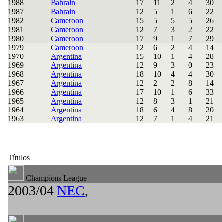
1988
Bahrain
17
11
2
4
30
1987
Bahrain
12
5
1
6
22
1982
Cameroon
15
5
5
5
26
1981
Cameroon
12
7
3
2
22
1980
Cameroon
17
9
1
7
29
1979
Cameroon
12
6
2
4
14
1970
Argentina
15
10
1
4
28
1969
Argentina
12
9
3
0
23
1968
Argentina
18
10
4
4
30
1967
Argentina
12
2
2
8
14
1966
Argentina
17
10
1
6
33
1965
Argentina
12
8
3
1
21
1964
Argentina
18
6
4
8
20
1963
Argentina
12
7
1
4
21
Títulos
Champions League
2003/04
NEC
,