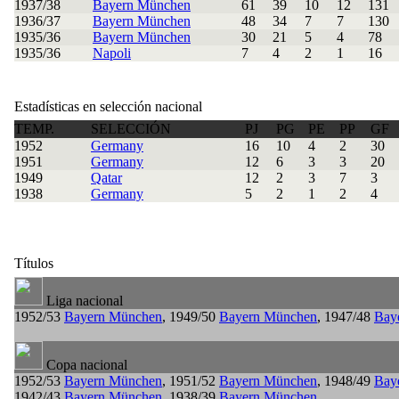
1937/38
Bayern München
61
39
10
12
131
1936/37
Bayern München
48
34
7
7
130
1935/36
Bayern München
30
21
5
4
78
1935/36
Napoli
7
4
2
1
16
Estadísticas en selección nacional
TEMP.
SELECCIÓN
PJ
PG
PE
PP
GF
1952
Germany
16
10
4
2
30
1951
Germany
12
6
3
3
20
1949
Qatar
12
2
3
7
3
1938
Germany
5
2
1
2
4
Títulos
Liga nacional
1952/53
Bayern München
, 1949/50
Bayern München
, 1947/48
Bay
Copa nacional
1952/53
Bayern München
, 1951/52
Bayern München
, 1948/49
Bay
1942/43
Bayern München
, 1938/39
Bayern München
,