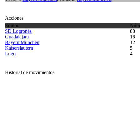
Acciones
Equipo
Núme
SD Logroñés
88
Guadalajara
16
Bayern München
12
Kaiserslautern
5
Lugo
4
Historial de movimientos