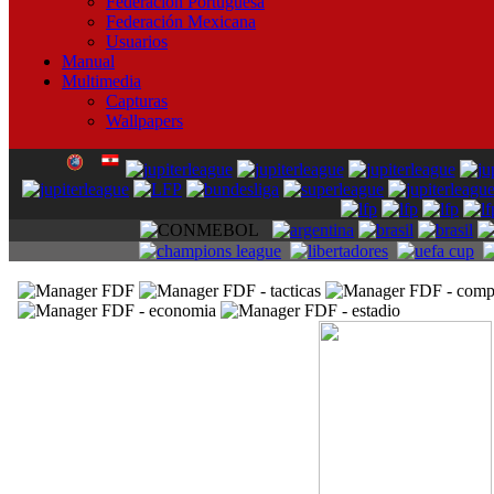
Federación Portuguesa
Federación Mexicana
Usuarios
Manual
Multimedia
Capturas
Wallpapers