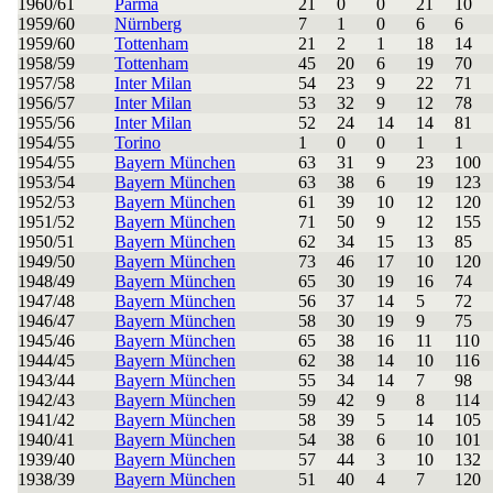
1960/61
Parma
21
0
0
21
10
1959/60
Nürnberg
7
1
0
6
6
1959/60
Tottenham
21
2
1
18
14
1958/59
Tottenham
45
20
6
19
70
1957/58
Inter Milan
54
23
9
22
71
1956/57
Inter Milan
53
32
9
12
78
1955/56
Inter Milan
52
24
14
14
81
1954/55
Torino
1
0
0
1
1
1954/55
Bayern München
63
31
9
23
100
1953/54
Bayern München
63
38
6
19
123
1952/53
Bayern München
61
39
10
12
120
1951/52
Bayern München
71
50
9
12
155
1950/51
Bayern München
62
34
15
13
85
1949/50
Bayern München
73
46
17
10
120
1948/49
Bayern München
65
30
19
16
74
1947/48
Bayern München
56
37
14
5
72
1946/47
Bayern München
58
30
19
9
75
1945/46
Bayern München
65
38
16
11
110
1944/45
Bayern München
62
38
14
10
116
1943/44
Bayern München
55
34
14
7
98
1942/43
Bayern München
59
42
9
8
114
1941/42
Bayern München
58
39
5
14
105
1940/41
Bayern München
54
38
6
10
101
1939/40
Bayern München
57
44
3
10
132
1938/39
Bayern München
51
40
4
7
120