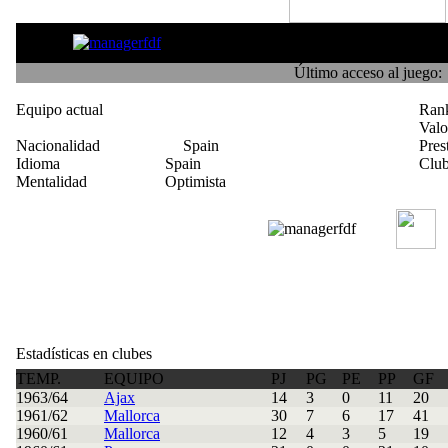
mocoso
Último acceso al juego:
Equipo actual
Ran
Val
Nacionalidad
Spain
Pres
Idioma
Spain
Club
Mentalidad
Optimista
Estadísticas en clubes
TEMP.
EQUIPO
PJ
PG
PE
PP
GF
1963/64
Ajax
14
3
0
11
20
1961/62
Mallorca
30
7
6
17
41
1960/61
Mallorca
12
4
3
5
19