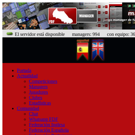
El servidor está disponible
managers: 994 con equipo: 367
Portada
Actualidad
Competiciones
Managers
Jugadores
Clubes
Estadísticas
Comunidad
Chat
Whatsapp FDF
Federación Inglesa
Federación Española