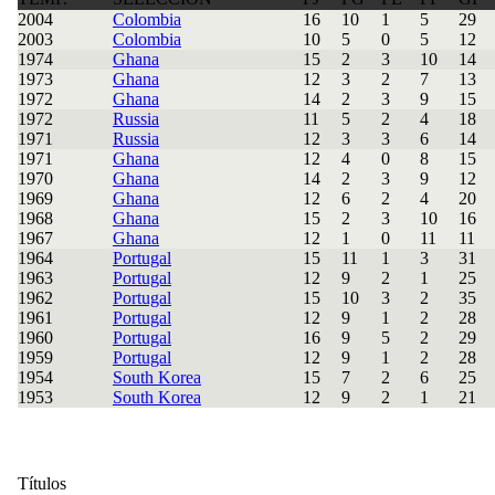
2004
Colombia
16
10
1
5
29
2003
Colombia
10
5
0
5
12
1974
Ghana
15
2
3
10
14
1973
Ghana
12
3
2
7
13
1972
Ghana
14
2
3
9
15
1972
Russia
11
5
2
4
18
1971
Russia
12
3
3
6
14
1971
Ghana
12
4
0
8
15
1970
Ghana
14
2
3
9
12
1969
Ghana
12
6
2
4
20
1968
Ghana
15
2
3
10
16
1967
Ghana
12
1
0
11
11
1964
Portugal
15
11
1
3
31
1963
Portugal
12
9
2
1
25
1962
Portugal
15
10
3
2
35
1961
Portugal
12
9
1
2
28
1960
Portugal
16
9
5
2
29
1959
Portugal
12
9
1
2
28
1954
South Korea
15
7
2
6
25
1953
South Korea
12
9
2
1
21
Títulos