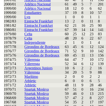
2000/01
Atlético Nacional
61
49
5
7
201
1999/00
Atlético Nacional
18
12
0
6
62
1999/00
Estudiantes
37
19
8
10
57
1999/00
Lyn
1
0
0
1
1
1982/83
Eintracht Frankfurt
13
2
0
11
8
1981/82
Eintracht Frankfurt
62
21
16
25
90
1980/81
Eintracht Frankfurt
67
39
14
14
141
1979/80
Celta
60
25
12
23
83
1978/79
Celta
48
20
6
22
67
1978/79
Independiente
2
1
0
1
4
1977/78
Girondins de Bordeaux
63
45
6
12
124
1976/77
Girondins de Bordeaux
71
52
9
10
142
1975/76
Girondins de Bordeaux
69
45
11
13
156
1974/75
Vålerenga
64
47
7
10
172
1973/74
Vålerenga
52
34
6
12
139
1972/73
Argentinos Juniors
10
6
2
2
16
1972/73
Vålerenga
34
20
5
9
88
1972/73
Marítimo
2
0
0
2
2
1972/73
Athletic
6
0
0
6
5
1971/72
Athletic
48
11
9
28
46
1970/71
Spartak Moskva
67
51
0
16
234
1969/70
Spartak Moskva
59
46
0
13
215
1968/69
Spartak Moskva
57
47
2
8
227
1967/68
Spartak Moskva
54
35
2
17
197