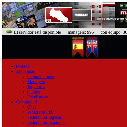
El servidor está disponible
managers: 995 con equipo: 368
Portada
Actualidad
Competiciones
Managers
Jugadores
Clubes
Estadísticas
Comunidad
Chat
Whatsapp FDF
Federación Inglesa
Federación Española