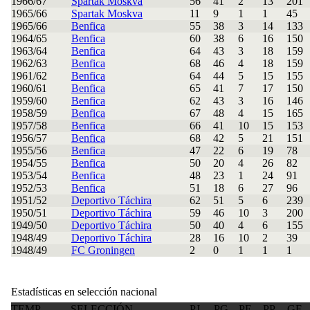
1966/67
Spartak Moskva
56
41
2
13
201
1965/66
Spartak Moskva
11
9
1
1
45
1965/66
Benfica
55
38
3
14
133
1964/65
Benfica
60
38
6
16
150
1963/64
Benfica
64
43
3
18
159
1962/63
Benfica
68
46
4
18
159
1961/62
Benfica
64
44
5
15
155
1960/61
Benfica
65
41
7
17
150
1959/60
Benfica
62
43
3
16
146
1958/59
Benfica
67
48
4
15
165
1957/58
Benfica
66
41
10
15
153
1956/57
Benfica
68
42
5
21
151
1955/56
Benfica
47
22
6
19
78
1954/55
Benfica
50
20
4
26
82
1953/54
Benfica
48
23
1
24
91
1952/53
Benfica
51
18
6
27
96
1951/52
Deportivo Táchira
62
51
5
6
239
1950/51
Deportivo Táchira
59
46
10
3
200
1949/50
Deportivo Táchira
50
40
4
6
155
1948/49
Deportivo Táchira
28
16
10
2
39
1948/49
FC Groningen
2
0
1
1
1
Estadísticas en selección nacional
TEMP.
SELECCIÓN
PJ
PG
PE
PP
GF