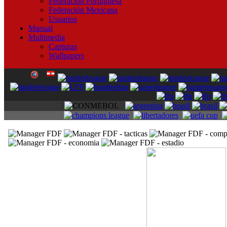
Federación Portuguesa
Federación Mexicana
Usuarios
Manual
Multimedia
Capturas
Wallpapers